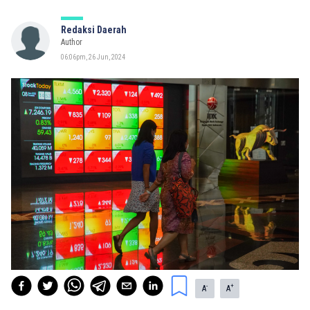
Redaksi Daerah
Author
06:06pm, 26 Jun, 2024
-
+
A
A