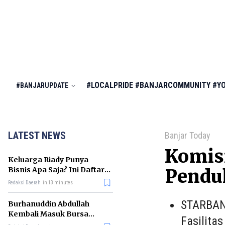
#LOCALPRIDE
#BANJARCOMMUNITY
#Y
#BANJARUPDATE
LATEST NEWS
Banjar Today
Komisi
Keluarga Riady Punya
Bisnis Apa Saja? Ini Daftar
Penduk
Kerajaan Usahanya
Redaksi Daerah
in 13 minutes
STARBAN
Burhanuddin Abdullah
Kembali Masuk Bursa
Fasilita
Gubernur BI, Ini Rekam