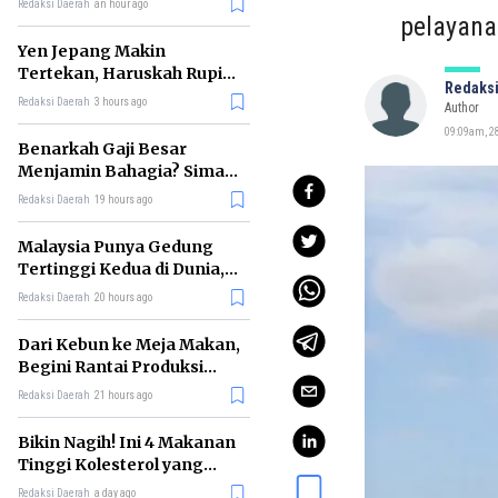
Redaksi Daerah
an hour ago
Jejaknya
pelayana
Yen Jepang Makin
Tertekan, Haruskah Rupiah
Redaksi
Ikut Khawatir?
Redaksi Daerah
3 hours ago
Author
09:09am, 28
Benarkah Gaji Besar
Menjamin Bahagia? Simak
Penjelasan Ilmu Ekonomi
Redaksi Daerah
19 hours ago
Malaysia Punya Gedung
Tertinggi Kedua di Dunia,
Ini Daftar Lengkap 2026
Redaksi Daerah
20 hours ago
Dari Kebun ke Meja Makan,
Begini Rantai Produksi
Sawit di Indonesia
Redaksi Daerah
21 hours ago
Bikin Nagih! Ini 4 Makanan
Tinggi Kolesterol yang
Sebaiknya Dikurangi
Redaksi Daerah
a day ago