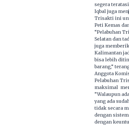
segera teratas
Iqbal juga men
Trisakti ini u
Peti Kemas da
“Pelabuhan Tri
Selatan dan ta
juga memberik
Kalimantan jad
bisa lebih dit
barang,“ terang
Anggota Komis
Pelabuhan Tris
maksimal menj
”Walaupun ada
yang ada suda
tidak secara 
dengan sistem 
dengan keuntu