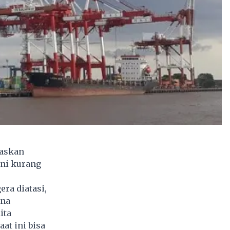
gaskan
ini kurang
ra diatasi,
ana
ita
at ini bisa