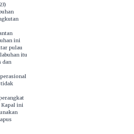
23)
abuhan
angkutan
antan
uhan ini
tar pulau
labuhan itu
s dan
perasional
 tidak
-perangkat
Kapal ini
gunakan
hapus