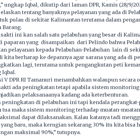
i,” ungkap Iqbal, dikutip dari laman
DPR
, Kamis (28/9/20
jelaskan tentang banyaknya pelayanan yang ada di Pel
ntuk pulau di sekitar Kalimantan terutama dalam peng
n Barang.
sakti ini kan salah satu pelabuhan yang besar di Kalim
di paparan yang disampaikan dari Pelindo bahwa Pelab
an pelayanan kepada Pelabuhan-Pelabuhan lain di seki
i kita berharap ke depannya agar sarana yang ada di pe
ingkatkan lagi, terutama untuk pengangkutan peti kema
 Iqbal.
i V DPR RI Tamanuri menambahkan walaupun secara o
akti ada peningkatan tetapi apabila sistem monitoring
adikan pelaksanaanya kadang ada keterbenturan.
 peningkatan di pelabuhan ini tapi kendala perangkat
h tua maka sistem monitoring terhadap muatan-muatan 
maksimal dapat dilaksanakan. Kalau katanya tadi meng
yang baru, maka kerugian sekarang 30% itu kita bisa 
ngan maksimal 90%,” tutupnya.