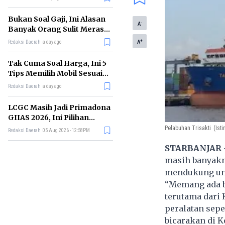
Bukan Soal Gaji, Ini Alasan
-
A
Banyak Orang Sulit Merasa
Cukup
+
A
Redaksi Daerah
a day ago
Tak Cuma Soal Harga, Ini 5
Tips Memilih Mobil Sesuai
Kebutuhan
Redaksi Daerah
a day ago
LCGC Masih Jadi Primadona
GIIAS 2026, Ini Pilihan
Terbaiknya
Pelabuhan Trisakti
(Ist
Redaksi Daerah
05 Aug 2026 - 12:58PM
STARBANJAR
masih banyakny
mendukung unt
“Memang ada be
terutama dari
peralatan seper
bicarakan di K