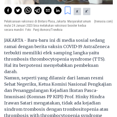
-
+
A
A
Pelaksanaan vaksinasi di Bintaro Plasa, Jakarta. Masyarakat umum
(trenasia.com)
mulai 24 Januari 2023 bisa melakukan vaksinasi booster kedua
secara mandiri. Foto : Panji Asmoro/TrenAsia
JAKARTA - Baru-baru ini di media sosial sedang
ramai dengan berita vaksin COVID-19 AstraZeneca
terbukti memiliki efek samping langka yaitu
thrombosis thrombocytopenia syndrome (TTS).
Hal itu berpotensi menyebabkan pembekuan
darah.
Namun, seperti yang dilansir dari laman resmi
Sehat Negeriku, Ketua Komisi Nasional Pengkajian
dan Penanggulangan Kejadian Ikutan Pasca-
Imunisasi (Komnas PP KIPI) Prof. Hinky Hindra
Irawan Satari mengatakan, tidak ada kejadian
sindrom trombosis dengan trombositopenia atau
thrombosis with thrombocytopenia syndrome