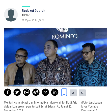
Redaksi Daerah
Author
02:07pm, 05 Jul, 2024
-
+
A
A
Menteri Komunikasi dan Informatika (Menkominfo) Budi Arie
(Foto: tangkapan
dalam konferensi pers terkait Surat Edaran AI, Jumat 22
layar Youtube
Desember 2023
Kemkominfo)