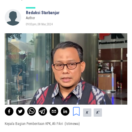
Redaksi Starbanjar
Author
09:03pm, 08 Mar, 2024
-
+
A
A
Kepala Bagian Pemberitaan KPK, Ali Fikri
(Istimewa)