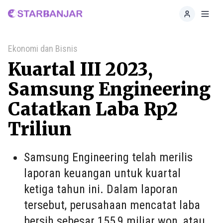
Home
Toggl
Ekonomi dan Bisnis
Kuartal III 2023,
Samsung Engineering
Catatkan Laba Rp2
Triliun
Samsung Engineering telah merilis
laporan keuangan untuk kuartal
ketiga tahun ini. Dalam laporan
tersebut, perusahaan mencatat laba
bersih sebesar 155,9 miliar won, atau