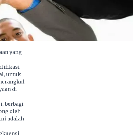
aan yang
tifikasi
al, untuk
 merangkul
yaan di
, berbagi
ong oleh
ini adalah
ekuensi