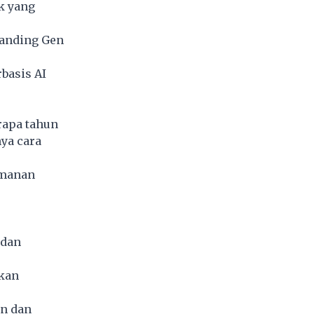
ik yang
banding Gen
basis AI
rapa tahun
ya cara
amanan
 dan
kan
n dan