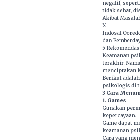
negatif, sepert
tidak sehat, d
Akibat Masalah
X
Indosat Oored
dan Pemberday
5 Rekomendasi
Keamanan psik
terakhir. Nam
menciptakan k
Berikut adala
psikologis di 
3 Cara Menu
1. Games
Gunakan perm
kepercayaan.
Game dapat m
keamanan psiko
Cara yang me