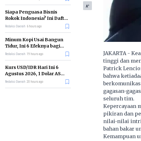
Memimpin di Era AI
+
A
Siapa Penguasa Bisnis
Rokok Indonesia? Ini Daftar
Perusahaan Terbesarnya
Redaksi Daerah
6 hours ago
Minum Kopi Usai Bangun
Tidur, Ini 6 Efeknya bagi
Kesehatan Tubuh
JAKARTA - Kea
Redaksi Daerah
19 hours ago
tinggi dan me
Kurs USD/IDR Hari Ini 6
Patrick Lencio
Agustus 2026, 1 Dolar AS
bahwa ketiadaa
Kini Berapa Rupiah?
Redaksi Daerah
20 hours ago
berkomunikasi 
gagasan-gagas
seluruh tim.
Kepercayaan m
pikiran dan pe
nilai-nilai int
bahan bakar unt
Kemampuan unt