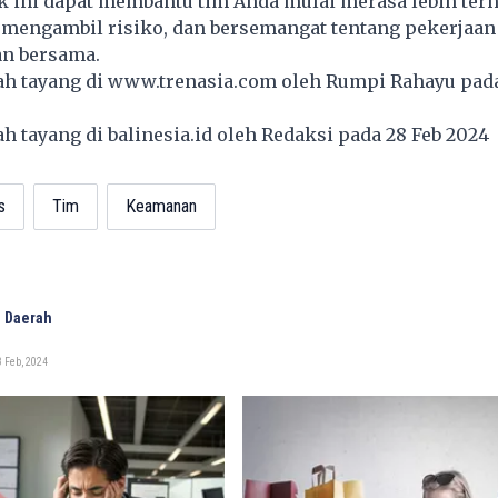
k ini dapat membantu tim Anda mulai merasa lebih ter
mengambil risiko, dan bersemangat tentang pekerjaan
n bersama.
lah tayang di
www.trenasia.com
oleh Rumpi Rahayu pada
lah tayang di
balinesia.id
oleh Redaksi pada 28 Feb 2024
s
Tim
Keamanan
 Daerah
 Feb, 2024