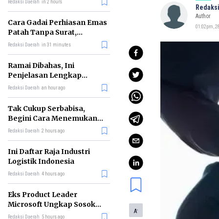
Redaksi Daerah
in 2 hours
Redaksi
Author
Cara Gadai Perhiasan Emas
01:02pm, 28
Patah Tanpa Surat,
Ternyata Tetap Bisa!
Redaksi Daerah
in 31 minutes
Ramai Dibahas, Ini
Penjelasan Lengkap
tentang Konsep Kabinet
Redaksi Daerah
an hour ago
Bayangan
Tak Cukup Serbabisa,
Begini Cara Menemukan
'Spike' agar CV Dilirik HR
Redaksi Daerah
2 hours ago
Ini Daftar Raja Industri
Logistik Indonesia
Redaksi Daerah
4 hours ago
Eks Product Leader
Microsoft Ungkap Sosok
-
A
yang Paling Cocok
Redaksi Daerah
5 hours ago