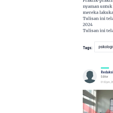
Praktik-prakti
nyaman untuk 
mereka lakuka
Tulisan ini te
2024
Tulisan ini te
psikologi
Tags:
Redaksi
Editor
01:02pm, 28