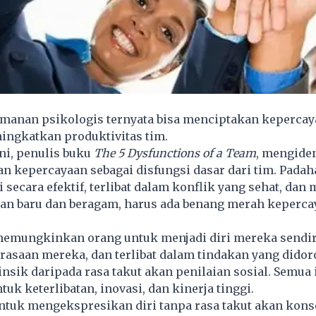
manan psikologis ternyata bisa menciptakan kepercay
ningkatkan produktivitas tim.
ni, penulis buku
The 5 Dysfunctions of a Team
, mengiden
n kepercayaan sebagai disfungsi dasar dari tim. Padah
secara efektif, terlibat dalam konflik yang sehat, dan
an baru dan beragam, harus ada benang merah keperca
emungkinkan orang untuk menjadi diri mereka sendiri
rasaan mereka, dan terlibat dalam tindakan yang didor
rinsik daripada rasa takut akan penilaian sosial. Semua 
uk keterlibatan, inovasi, dan kinerja tinggi.
uk mengekspresikan diri tanpa rasa takut akan kons