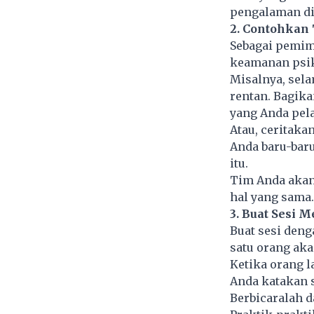
pengalaman di 
2. Contohkan
Sebagai pemim
keamanan psik
Misalnya, sel
rentan. Bagik
yang Anda pela
Atau, ceritaka
Anda baru-baru
itu.
Tim Anda akan
hal yang sama.
3. Buat Sesi
Buat sesi deng
satu orang ak
Ketika orang l
Anda katakan s
Berbicaralah d