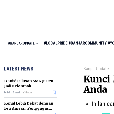
#LOCALPRIDE
#BANJARCOMMUNITY
#Y
#BANJARUPDATE
LATEST NEWS
Banjar Update
Kunci
Ironis! Lulusan SMK Justru
Jadi Kelompok
Anda
Pengangguran Terbanyak
Redaksi Daerah
in 3 hours
di RI
Inilah c
Kenal Lebih Dekat dengan
Feri Amsari, Penggagas
Kabinet Bayangan