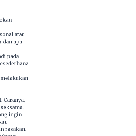
arkan
sonal atau
r dan apa
adi pada
 sesederhana
n melakukan
. Caranya,
n seksama.
ang ingin
an.
an rasakan.