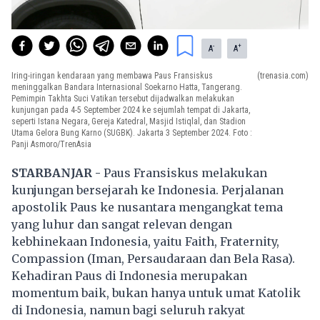
-
+
A
A
Iring-iringan kendaraan yang membawa Paus Fransiskus
(trenasia.com)
meninggalkan Bandara Internasional Soekarno Hatta, Tangerang.
Pemimpin Takhta Suci Vatikan tersebut dijadwalkan melakukan
kunjungan pada 4-5 September 2024 ke sejumlah tempat di Jakarta,
seperti Istana Negara, Gereja Katedral, Masjid Istiqlal, dan Stadion
Utama Gelora Bung Karno (SUGBK). Jakarta 3 September 2024. Foto :
Panji Asmoro/TrenAsia
STARBANJAR -
Paus Fransiskus melakukan
kunjungan bersejarah ke Indonesia. Perjalanan
apostolik Paus ke nusantara mengangkat tema
yang luhur dan sangat relevan dengan
kebhinekaan Indonesia, yaitu Faith, Fraternity,
Compassion (Iman, Persaudaraan dan Bela Rasa).
Kehadiran Paus di Indonesia merupakan
momentum baik, bukan hanya untuk umat Katolik
di Indonesia, namun bagi seluruh rakyat