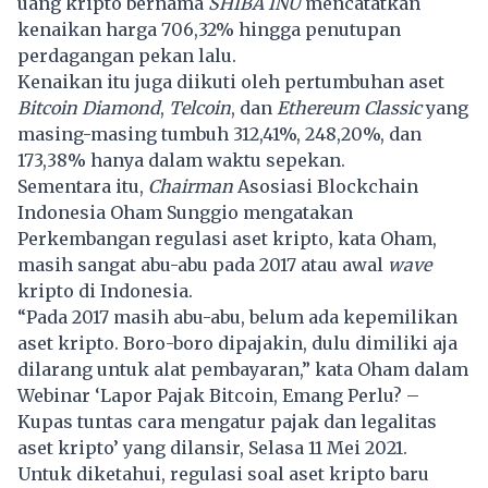
uang kripto bernama
SHIBA INU
mencatatkan
kenaikan harga 706,32% hingga penutupan
perdagangan pekan lalu.
Kenaikan itu juga diikuti oleh pertumbuhan aset
Bitcoin
Diamond
,
Telcoin
, dan
Ethereum Classic
yang
masing-masing tumbuh 312,41%, 248,20%, dan
173,38% hanya dalam waktu sepekan.
Sementara itu,
Chairman
Asosiasi Blockchain
Indonesia Oham Sunggio mengatakan
Perkembangan regulasi aset kripto, kata Oham,
masih sangat abu-abu pada 2017 atau awal
wave
kripto di Indonesia.
“Pada 2017 masih abu-abu, belum ada kepemilikan
aset kripto. Boro-boro dipajakin, dulu dimiliki aja
dilarang untuk alat pembayaran,” kata Oham dalam
Webinar
‘Lapor Pajak Bitcoin, Emang Perlu? –
Kupas tuntas cara mengatur pajak dan legalitas
aset kripto’ yang dilansir, Selasa 11 Mei 2021.
Untuk diketahui, regulasi soal aset kripto baru