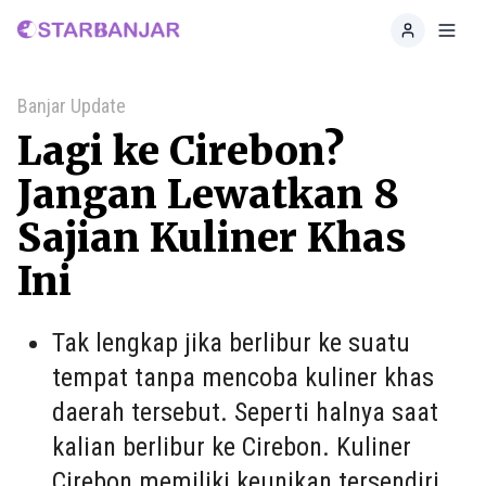
Home
Toggl
Banjar Update
Lagi ke Cirebon?
Jangan Lewatkan 8
Sajian Kuliner Khas
Ini
Tak lengkap jika berlibur ke suatu
tempat tanpa mencoba kuliner khas
daerah tersebut. Seperti halnya saat
kalian berlibur ke Cirebon. Kuliner
Cirebon memiliki keunikan tersendiri