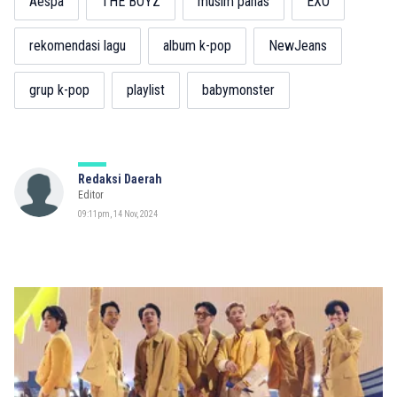
Aespa
THE BOYZ
musim panas
EXO
rekomendasi lagu
album k-pop
NewJeans
grup k-pop
playlist
babymonster
Redaksi Daerah
Editor
09:11pm, 14 Nov, 2024