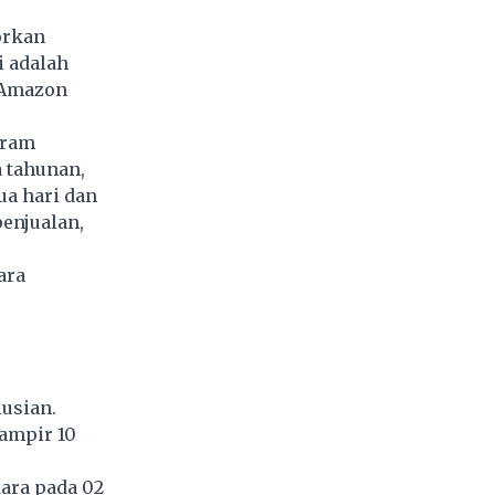
orkan
i adalah
 Amazon
gram
 tahunan,
ua hari dan
enjualan,
ara
lusian.
hampir 10
ara pada 02