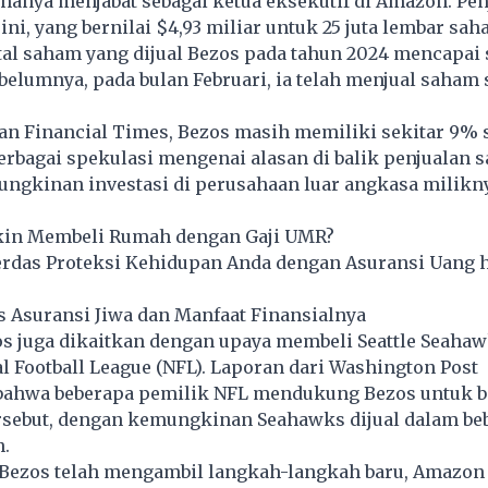
s hanya menjabat sebagai ketua eksekutif di Amazon. Pe
ini, yang bernilai $4,93 miliar untuk 25 juta lembar sah
al saham yang dijual Bezos pada tahun 2024 mencapai 
ebelumnya, pada bulan Februari, ia telah menjual saham 
an Financial Times, Bezos masih memiliki sekitar 9% 
rbagai spekulasi mengenai alasan di balik penjualan s
ngkinan investasi di perusahaan luar angkasa milikny
in Membeli Rumah dengan Gaji UMR?
erdas Proteksi Kehidupan Anda dengan Asuransi Uang 
s Asuransi Jiwa dan Manfaat Finansialnya
zos juga dikaitkan dengan upaya membeli Seattle Seaha
al Football League (NFL). Laporan dari Washington Post
ahwa beberapa pemilik NFL mendukung Bezos untuk 
ersebut, dengan kemungkinan Seahawks dijual dalam be
.
 Bezos telah mengambil langkah-langkah baru, Amazon 