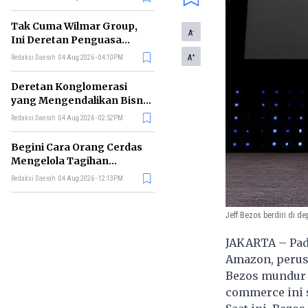
Tak Cuma Wilmar Group,
-
A
Ini Deretan Penguasa
Bisnis Beras di Indonesia
+
A
Redaksi Daerah
04 Aug 2026 - 04:10PM
Deretan Konglomerasi
yang Mengendalikan Bisnis
Media Nasional, Siapa Saja?
Redaksi Daerah
04 Aug 2026 - 02:52PM
Begini Cara Orang Cerdas
Mengelola Tagihan
Bulanan agar Bebas Telat
Redaksi Daerah
04 Aug 2026 - 12:13PM
Bayar
Jeff Bezos berdiri di d
JAKARTA – Pada
Amazon, perusa
Bezos mundur 
commerce ini 