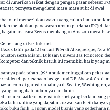
r di Amerika Serikat dengan pangsa pasar sebesar 37
tatista, ternyata mengalami masa-masa sulit di awal
ahaan ini memerlukan waktu yang cukup lama untuk m
telah melakukan penawaran umum perdana (IPO) di lant
, bagaimana cara Bezos membangun Amazon meraih k
 Cemerlang di Era Internet
n Bezos lahir pada 12 Januari 1964 di Albuquerque, New 
Houston serta Miami. Lulusan Universitas Princeton de
 komputer dan teknik listrik ini memiliki karir yang m
sannya pada tahun 1994 untuk meninggalkan pekerja
presiden di perusahaan hedge fund D.E. Shaw & Co. dem
azon.com di garasi rumahnya di Seattle, Washington, 
i yang mengubah hidupnya dan dunia.
alah memanfaatkan potensi internet yang berkembang p
oko buku online yang dapat menawarkan lebih banyak 
toko buku fisik. Dengan model bisnis yang sederhana 