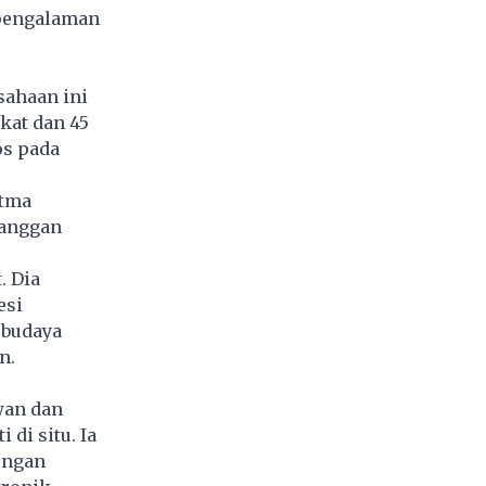
 pengalaman
sahaan ini
kat dan 45
os pada
itma
langgan
. Dia
esi
 budaya
n.
wan dan
 di situ. Ia
engan