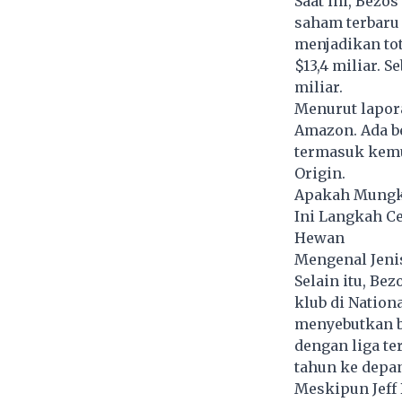
Saat ini, Bezo
saham terbaru 
menjadikan tot
$13,4 miliar. S
miliar.
Menurut lapor
Amazon. Ada be
termasuk kemu
Origin.
Apakah Mungk
Ini Langkah C
Hewan
Mengenal Jeni
Selain itu, Be
klub di Nation
menyebutkan b
dengan liga t
tahun ke depan
Meskipun Jeff