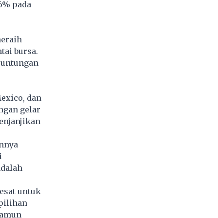
,6% pada
eraih
ai bursa.
euntungan
Mexico, dan
ngan gelar
enjanjikan
annya
i
adalah
esat untuk
pilihan
namun