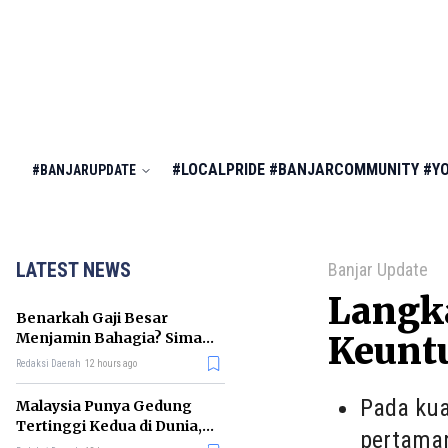
#LOCALPRIDE
#BANJARCOMMUNITY
#Y
#BANJARUPDATE
LATEST NEWS
Banjar Update
Langk
Benarkah Gaji Besar
Menjamin Bahagia? Simak
Keunt
Penjelasan Ilmu Ekonomi
Redaksi Daerah
12 hours ago
Pada kua
Malaysia Punya Gedung
Tertinggi Kedua di Dunia,
pertaman
Ini Daftar Lengkap 2026