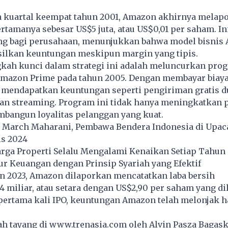
a kuartal keempat tahun 2001, Amazon akhirnya melap
tamanya sebesar US$5 juta, atau US$0,01 per saham. In
ng bagi perusahaan, menunjukkan bahwa model bisnis
ilkan keuntungan meskipun margin yang tipis.
gkah kunci dalam strategi ini adalah meluncurkan pro
mazon Prime pada tahun 2005. Dengan membayar biaya
 mendapatkan keuntungan seperti pengiriman gratis d
an streaming. Program ini tidak hanya meningkatkan p
mbangun loyalitas pelanggan yang kuat.
March Maharani, Pembawa Bendera Indonesia di Upac
is 2024
arga Properti Selalu Mengalami Kenaikan Setiap Tahun
r Keuangan dengan Prinsip Syariah yang Efektif
un 2023, Amazon dilaporkan mencatatkan laba bersih
4 miliar, atau setara dengan US$2,90 per saham yang di
 pertama kali IPO, keuntungan Amazon telah melonjak 
lah tayang di
www.trenasia.com
oleh Alvin Pasza Bagask