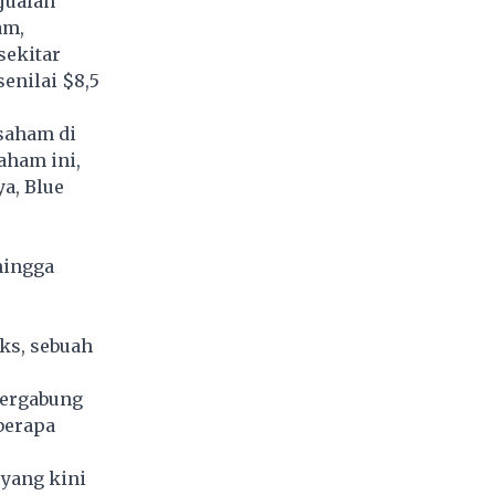
njualan
am,
sekitar
senilai $8,5
saham di
aham ini,
a, Blue
hingga
wks, sebuah
bergabung
berapa
yang kini