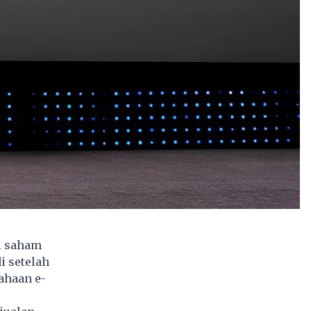
al saham
i setelah
ahaan e-