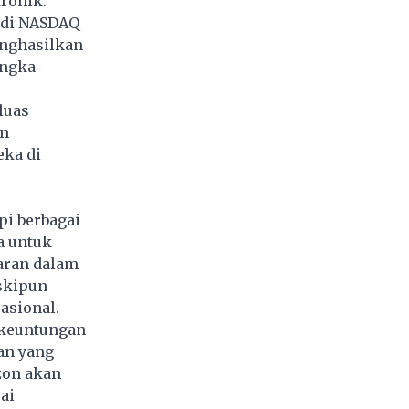
ronik.
 di NASDAQ
enghasilkan
angka
luas
on
ka di
i berbagai
a untuk
aran dalam
eskipun
asional.
 keuntungan
an yang
zon akan
ai