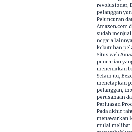
revolusioner,
pelanggan yang
Peluncuran da
Amazon.com dil
sudah menjual 
negara lainnya
kebutuhan pel
Situs web Ama
pencarian yan
menemukan bu
Selain itu, B
menetapkan pr
pelanggan, ino
perusahaan da
Perluasan Pro
Pada akhir tah
menawarkan lebi
mulai melihat