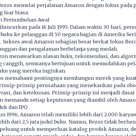
 Bezos memulai perjalanan Amazon dengan fokus pada
 luar biasa.
n Pertumbuhan Awal
uncurkan pada 16 Juli 1995. Dalam waktu 30 hari, peru
buku ke pelanggan di 50 negara bagian di Amerika Seri
. Sukses awal Amazon sebagian besar berkat fokus Bez
anggan dan pengalaman berbelanja yang mudah.
zon menawarkan ulasan buku, rekomendasi, dan algor
g canggih, semuanya bertujuan untuk memudahkan pe
ku yang mereka inginkan.
ezos memahami pentingnya membangun merek yang kuat
insip-prinsip perusahaan yang menekankan pada obs
vasi, dan ketekunan. Prinsip-prinsip ini menjadi dasar
n memandu setiap keputusan yang diambil oleh Amazo
duk dan IPO
un 1996, Amazon telah memiliki lebih dari 2.000 karya
h dari 2,5 juta judul buku. Namun, Bezos tidak berhenti
 peluang untuk memperluas katalog produk Amazon, d