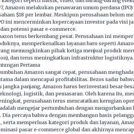
tegori seperti musik, video, dan barang-barang elekt
997, Amazon melakukan penawaran umum perdana (IPO)
saham $18 per lembar. Meskipun perusahaan belum m
PO ini mencerminkan kepercayaan investor pada visi j
 dan potensi pasar e-commerce.
Amazon terus berkembang pesat. Perusahaan ini memper
duknya, memperkenalkan layanan baru seperti Amaz
yang memungkinkan pihak ketiga menjual produk mere
n), dan terus meningkatkan infrastruktur logistiknya.
ntungan Pertama
umbuhan Amazon sangat cepat, perusahaan menghadap
utama dalam mencapai profitabilitas. Bezos sadar bahw
s jangka panjang, Amazon harus berinvestasi besar-bes
teknologi, logistik, dan pemasaran. Oleh karena itu, m
ningkat, perusahaan terus mencatatkan kerugian oper
s adalah mengejar pertumbuhan dengan mengorbankan
. Dia percaya bahwa dengan membangun basis pelangg
l, serta memperluas kategori produk dan layanan, Ama
inasi pasar e-commerce global dan akhirnya mencap