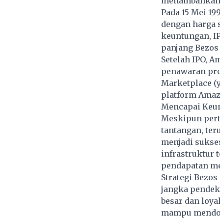
menambahkan ka
Pada 15 Mei 1
dengan harga 
keuntungan, I
panjang Bezos
Setelah IPO, 
penawaran pro
Marketplace (
platform Amazo
Mencapai Keu
Meskipun pert
tantangan, ter
menjadi sukse
infrastruktur 
pendapatan me
Strategi Bezo
jangka pendek
besar dan loya
mampu mendom