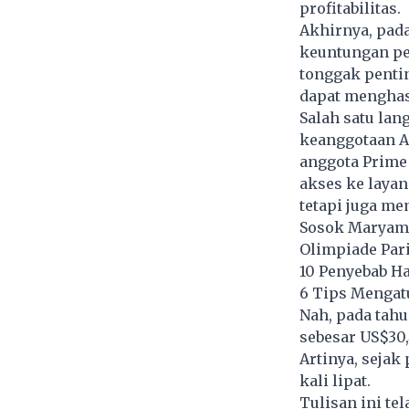
profitabilitas.
Akhirnya, pad
keuntungan per
tonggak penti
dapat menghas
Salah satu lan
keanggotaan A
anggota Prime
akses ke layan
tetapi juga me
Sosok Maryam 
Olimpiade Par
10 Penyebab H
6 Tips Mengatu
Nah, pada tah
sebesar US$30,
Artinya, sejak
kali lipat.
Tulisan ini te