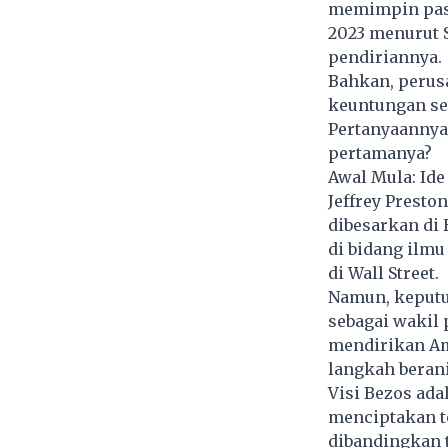
memimpin pasa
2023 menurut S
pendiriannya.
Bahkan, perus
keuntungan se
Pertanyaannya
pertamanya?
Awal Mula: Ide
Jeffrey Presto
dibesarkan di 
di bidang ilmu
di Wall Street.
Namun, keputu
sebagai wakil 
mendirikan Am
langkah beran
Visi Bezos ad
menciptakan t
dibandingkan 