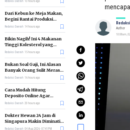
Redaksi Daerah
13 hours ago
mencapai
Dari Kebun ke Meja Makan,
Begini Rantai Produksi
Redaksi
Sawit di Indonesia
Redaksi Daerah
14 hours ago
Author
10:08am, 0
Bikin Nagih! Ini 4 Makanan
Tinggi Kolesterol yang
Sebaiknya Dikurangi
Redaksi Daerah
15 hours ago
Bukan Soal Gaji, Ini Alasan
Banyak Orang Sulit Merasa
Cukup
Redaksi Daerah
16 hours ago
Cara Mudah Hitung
Deposito Online Agar
Untung dalam Jangka
Redaksi Daerah
20 hours ago
Panjang
Dokter Hewan 24 Jam di
Singapura Makin Diminati,
Ini Alasannya
Redaksi Daerah
04 Aug 2026 - 07:41PM