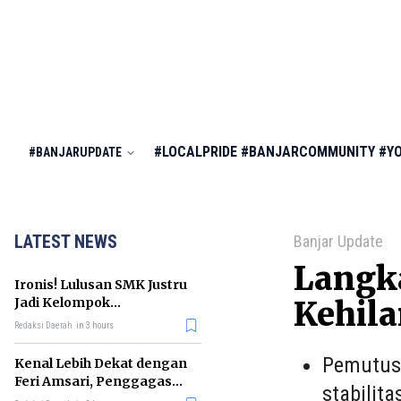
#LOCALPRIDE
#BANJARCOMMUNITY
#Y
#BANJARUPDATE
LATEST NEWS
Banjar Update
Langk
Ironis! Lulusan SMK Justru
Jadi Kelompok
Kehil
Pengangguran Terbanyak
Redaksi Daerah
in 3 hours
di RI
Pemutusa
Kenal Lebih Dekat dengan
Feri Amsari, Penggagas
stabilit
Kabinet Bayangan