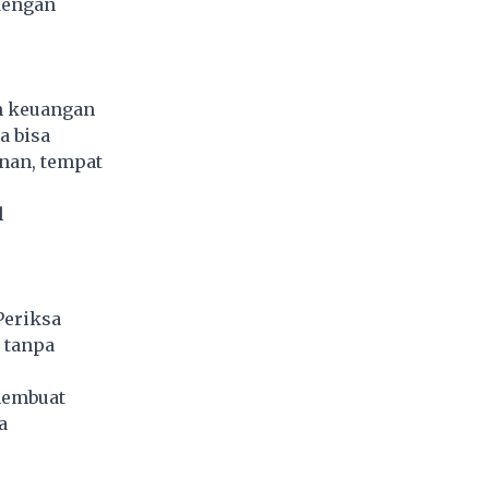
dengan
n keuangan
a bisa
nan, tempat
l
Periksa
 tanpa
membuat
a