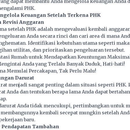
 yang dapat membantu Anda mengelola keuangan Anda 
 mengalami PHK.
engelola Keuangan Setelah Terkena PHK
an Revisi Anggaran
ma setelah PHK adalah mengevaluasi kembali anggara
engeluaran Anda secara rinci dan cari area di mana And
ghematan. Identifikasi kebutuhan utama seperti maka
gihan utilitas, dan prioritaskan pengeluaran tersebut.
vestasi Rumah untuk Mendapatkan Keuntungan Maksima
Mengintai Anda yang Terlalu Banyak Duduk, Hati-hati!
ana Memulai Percakapan, Tak Perlu Malu!
ungan Darurat
at menjadi sangat penting dalam situasi seperti PHK. 
at Anda dan tentukan berapa lama Anda dapat bertahan
tap.
 darurat Anda tidak mencukupi, pertimbangkan untuk 
 membangunnya kembali secepat mungkin setelah And
ekerjaan baru.
er Pendapatan Tambahan