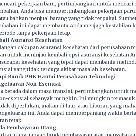
encari pekerjaan baru, pertimbangkan untuk mencari
mbahan. Anda bisa mempertimbangkan pekerjaan paru
atau bahkan menjual barang yang tidak terpakai. Sumbe
mbahan ini dapat membantu Anda menjaga kestabilan 
riode tanpa pekerjaan tetap.
bali Asuransi Kesehatan
ilangan cakupan asuransi kesehatan dari perusahaan t
kan untuk meninjau kembali opsi asuransi kesehatan A
asuransi kesehatan yang tepat dapat membantu melind
ansial yang tidak terduga akibat masalah kesehatan.
pi Buruk PHK Hantui Perusahaan Teknologi
ngeluaran Non-Esensial
a berada dalam masa transisi, pertimbangkan untuk m
on-esensial sebanyak mungkin. Ini mungkin termasuk
idak diperlukan, makan di luar, atau hiburan yang mah
ngeluaran ini, Anda dapat memperpanjang waktu bert
an tetap.
nda Pembayaran Utang
iliki utang, jangan tunda pembayaran atau mengabaika