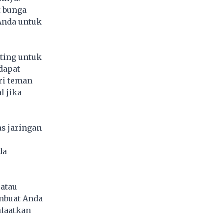
t bunga
Anda untuk
ting untuk
dapat
ri teman
l jika
s jaringan
da
atau
mbuat Anda
nfaatkan