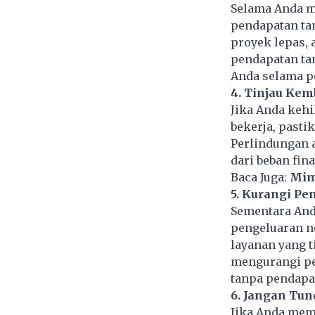
Selama Anda m
pendapatan ta
proyek lepas, 
pendapatan ta
Anda selama pe
4. Tinjau Kem
Jika Anda keh
bekerja, pasti
Perlindungan 
dari beban fin
Baca Juga:
Mim
5. Kurangi Pe
Sementara And
pengeluaran n
layanan yang t
mengurangi pe
tanpa pendapat
6. Jangan Tu
Jika Anda mem