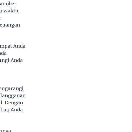
 sumber
h waktu,
r
keuangan
empat Anda
nda.
ungi Anda
engurangi
 langganan
al. Dengan
ahan Anda
nnya.