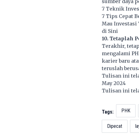
sumber daya pe
7 Teknik Inves
7 Tips Cepat B
Mau Investasi
di Sini
10. Tetaplah P
Terakhir, teta
mengalami PHK 
karier baru at
teruslah berus
Tulisan ini te
May 2024
Tulisan ini te
PHK
Tags:
Dipecat
la