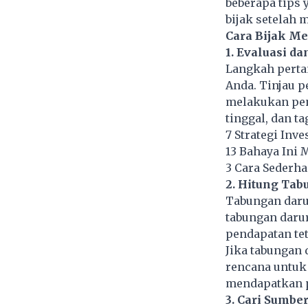
beberapa tips
bijak setelah
Cara Bijak M
1. Evaluasi d
Langkah perta
Anda. Tinjau p
melakukan pen
tinggal, dan ta
7 Strategi In
13 Bahaya Ini 
3 Cara Sederh
2. Hitung Tab
Tabungan darur
tabungan darur
pendapatan te
Jika tabungan
rencana untuk
mendapatkan p
3. Cari Sumb