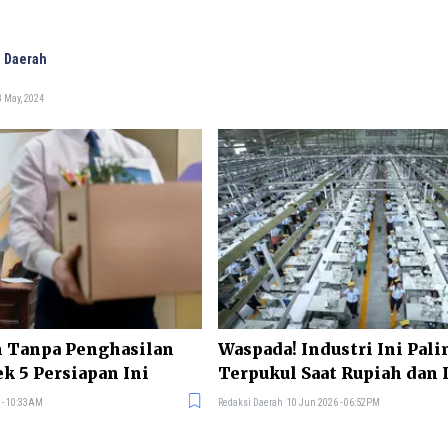
 Daerah
 May, 2024
n Tanpa Penghasilan
Waspada! Industri Ini Pali
k 5 Persiapan Ini
Terpukul Saat Rupiah dan
Tertekan
 - 10:33AM
Redaksi Daerah
10 Jun 2026 - 06:52PM