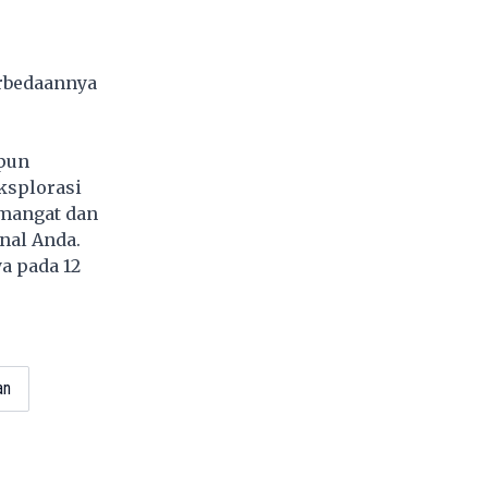
erbedaannya
ipun
ksplorasi
emangat dan
nal Anda.
a pada 12
4
an