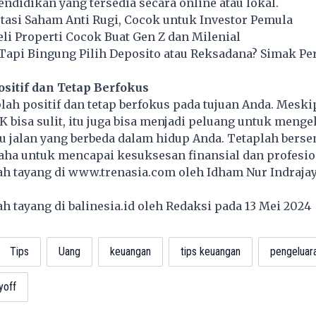
ndidikan yang tersedia secara online atau lokal.
tasi Saham Anti Rugi, Cocok untuk Investor Pemula
eli Properti Cocok Buat Gen Z dan Milenial
 Tapi Bingung Pilih Deposito atau Reksadana? Simak P
ositif dan Tetap Berfokus
plah positif dan tetap berfokus pada tujuan Anda. Mesk
bisa sulit, itu juga bisa menjadi peluang untuk menge
au jalan yang berbeda dalam hidup Anda. Tetaplah bers
aha untuk mencapai kesuksesan finansial dan profesio
lah tayang di
www.trenasia.com
oleh Idham Nur Indrajay
lah tayang di
balinesia.id
oleh Redaksi pada 13 Mei 202
Tips
Uang
keuangan
tips keuangan
pengeluar
yoff