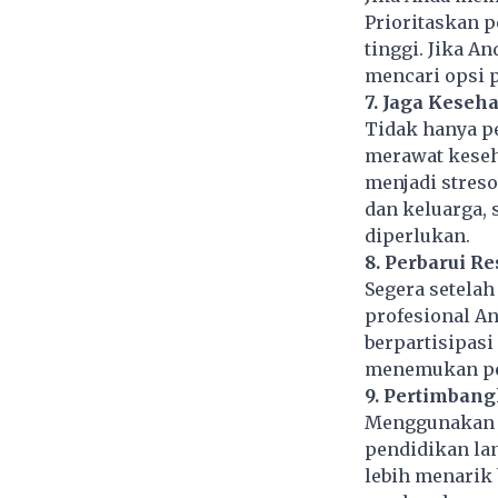
Prioritaskan 
tinggi. Jika A
mencari opsi p
7. Jaga Keseh
Tidak hanya pe
merawat keseh
menjadi streso
dan keluarga, 
diperlukan.
8. Perbarui R
Segera setelah
profesional An
berpartisipasi
menemukan pel
9. Pertimbang
Menggunakan w
pendidikan la
lebih menarik