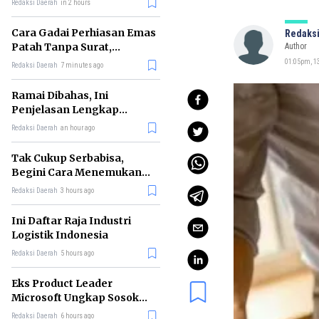
Redaksi Daerah
in 2 hours
Cara Gadai Perhiasan Emas
Redaksi
Patah Tanpa Surat,
Author
Ternyata Tetap Bisa!
01:05pm, 13
Redaksi Daerah
7 minutes ago
Ramai Dibahas, Ini
Penjelasan Lengkap
tentang Konsep Kabinet
Redaksi Daerah
an hour ago
Bayangan
Tak Cukup Serbabisa,
Begini Cara Menemukan
'Spike' agar CV Dilirik HR
Redaksi Daerah
3 hours ago
Ini Daftar Raja Industri
Logistik Indonesia
Redaksi Daerah
5 hours ago
Eks Product Leader
Microsoft Ungkap Sosok
yang Paling Cocok
Redaksi Daerah
6 hours ago