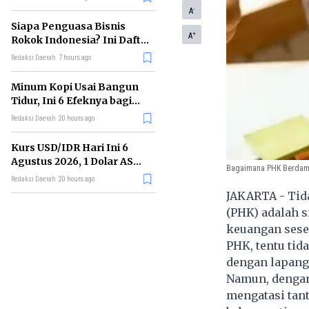
Memimpin di Era AI
-
A
Siapa Penguasa Bisnis
+
A
Rokok Indonesia? Ini Daftar
Perusahaan Terbesarnya
Redaksi Daerah
7 hours ago
Minum Kopi Usai Bangun
Tidur, Ini 6 Efeknya bagi
Kesehatan Tubuh
Redaksi Daerah
20 hours ago
Kurs USD/IDR Hari Ini 6
Agustus 2026, 1 Dolar AS
Bagaimana PHK Berdamp
Kini Berapa Rupiah?
Redaksi Daerah
20 hours ago
JAKARTA - Tid
(PHK) adalah s
keuangan seseo
PHK, tentu tid
dengan lapang
Namun, dengan 
mengatasi tan