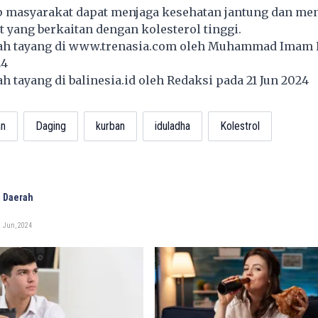
p masyarakat dapat menjaga kesehatan jantung dan me
t yang berkaitan dengan kolesterol tinggi.
lah tayang di
www.trenasia.com
oleh Muhammad Imam 
24
lah tayang di
balinesia.id
oleh Redaksi pada 21 Jun 2024
an
Daging
kurban
iduladha
Kolestrol
 Daerah
1 Jun, 2024