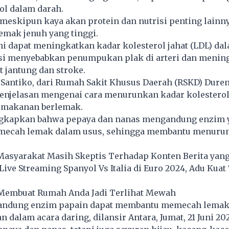
ol dalam darah.
eskipun kaya akan protein dan nutrisi penting lainny
mak jenuh yang tinggi.
i dapat meningkatkan kadar kolesterol jahat (LDL) dal
si menyebabkan penumpukan plak di arteri dan menin
t jantung dan stroke.
i Santiko, dari Rumah Sakit Khusus Daerah (RSKD) Duren
njelasan mengenai cara menurunkan kadar kolesterol
makanan berlemak.
gkapkan bahwa pepaya dan nanas mengandung enzim y
ecah lemak dalam usus, sehingga membantu menuru
Masyarakat Masih Skeptis Terhadap Konten Berita yang
 Live Streaming Spanyol Vs Italia di Euro 2024, Adu Kuat
Membuat Rumah Anda Jadi Terlihat Mewah
andung enzim papain dapat membantu memecah lemak
an dalam acara daring, dilansir Antara, Jumat, 21 Juni 20