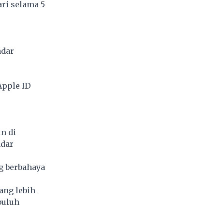
ri selama 5
adar
Apple ID
n di
adar
g berbahaya
yang lebih
buluh