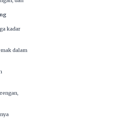
angan, dan
ing
aga kadar
emak dalam
n
rengan,
hnya