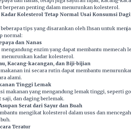
paya dan nanas, tetapi juga sayuran hijau, kacang-kac
pat berperan penting dalam menurunkan kolesterol.
 Kadar Kolesterol Tetap Normal Usai Konsumsi Dag
 beberapa tips yang disarankan oleh Ihsan untuk menj
ap normal:
Pepaya dan Nanas
ni mengandung enzim yang dapat membantu memecah l
a menurunkan kadar kolesterol.
au, Kacang-kacangan, dan Biji-bijian
makanan ini secara rutin dapat membantu menurunka
ara alami.
akanan Tinggi Lemak
si makanan yang mengandung lemak tinggi, seperti go
saji, dan daging berlemak.
Asupan Serat dari Sayur dan Buah
embantu mengikat kolesterol dalam usus dan mencega
ubuh.
ecara Teratur