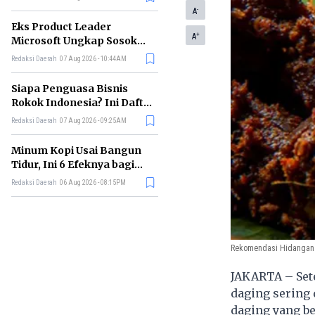
-
A
Eks Product Leader
+
A
Microsoft Ungkap Sosok
yang Paling Cocok
Redaksi Daerah
07 Aug 2026 - 10:44AM
Memimpin di Era AI
Siapa Penguasa Bisnis
Rokok Indonesia? Ini Daftar
Perusahaan Terbesarnya
Redaksi Daerah
07 Aug 2026 - 09:25AM
Minum Kopi Usai Bangun
Tidur, Ini 6 Efeknya bagi
Kesehatan Tubuh
Redaksi Daerah
06 Aug 2026 - 08:15PM
Rekomendasi Hidangan 
JAKARTA – Sete
daging sering 
daging yang b