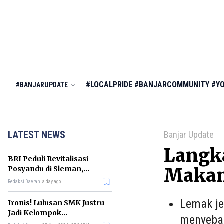
#LOCALPRIDE
#BANJARCOMMUNITY
#Y
#BANJARUPDATE
LATEST NEWS
Banjar Update
Langk
BRI Peduli Revitalisasi
Posyandu di Sleman,
Makan
Dorong Penurunan
Redaksi Daerah
a day ago
Stunting
Lemak je
Ironis! Lulusan SMK Justru
Jadi Kelompok
menyebab
Pengangguran Terbanyak