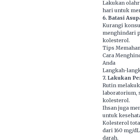
Lakukan olahra
hari untuk me
6. Batasi Asu
Kurangi konsu
menghindari p
kolesterol.
Tips Memahami
Cara Menghind
Anda
Langkah-langk
7. Lakukan Pe
Rutin melakuk
laboratorium,
kolesterol.
Ihsan juga me
untuk kesehat
Kolesterol tota
dari 160 mg/d
darah.