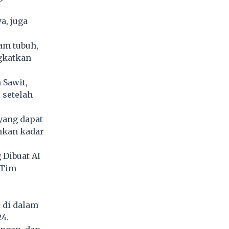
a, juga
am tubuh,
gkatkan
 Sawit,
 setelah
ang dapat
nkan kadar
 Dibuat AI
 Tim
 di dalam
24.