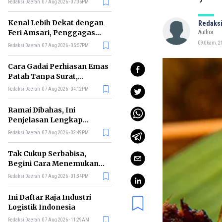
Redaksi Daerah
07 Aug 2026 - 07:06PM
di RI
Kenal Lebih Dekat dengan
Redaksi
Feri Amsari, Penggagas
Author
Kabinet Bayangan
09:06am, 2
Redaksi Daerah
07 Aug 2026 - 05:57PM
Cara Gadai Perhiasan Emas
Patah Tanpa Surat,
Ternyata Tetap Bisa!
Redaksi Daerah
07 Aug 2026 - 04:12PM
Ramai Dibahas, Ini
Penjelasan Lengkap
tentang Konsep Kabinet
Redaksi Daerah
07 Aug 2026 - 02:49PM
Bayangan
Tak Cukup Serbabisa,
Begini Cara Menemukan
'Spike' agar CV Dilirik HR
Redaksi Daerah
07 Aug 2026 - 01:34PM
Ini Daftar Raja Industri
Logistik Indonesia
Redaksi Daerah
07 Aug 2026 - 11:29AM