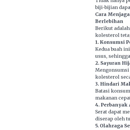
Tidak hanya pe
biji-bijian da
Cara Menjaga
Berlebihan
Berikut adalah
kolesterol tet
1. Konsumsi 
Kedua buah i
usus, sehingg
2. Sayuran Hij
Mengonsumsi 
kolesterol sec
3. Hindari M
Batasi konsum
makanan cepat 
4. Perbanyak 
Serat dapat m
diserap oleh t
5. Olahraga S