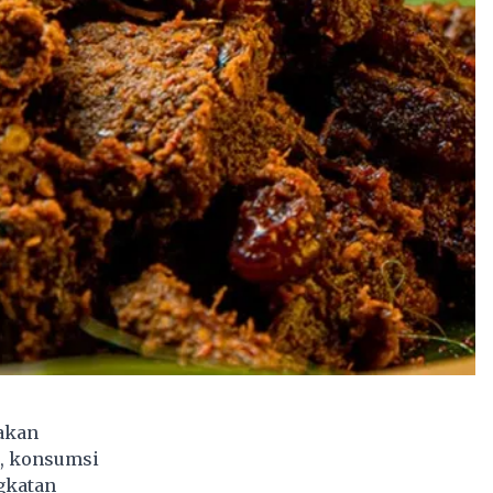
makan
i, konsumsi
gkatan