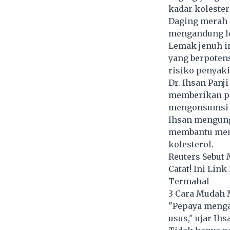
kadar kolester
Daging merah m
mengandung le
Lemak jenuh in
yang berpoten
risiko penyaki
Dr. Ihsan Panj
memberikan pe
mengonsumsi 
Ihsan mengun
membantu mem
kolesterol.
Reuters Sebut 
Catat! Ini Link
Termahal
3 Cara Mudah 
"Pepaya meng
usus," ujar Ihs