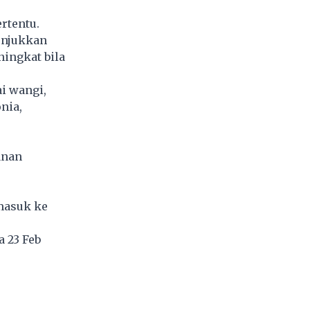
rtentu.
unjukkan
ingkat bila
i wangi,
nia,
anan
 masuk ke
a 23 Feb