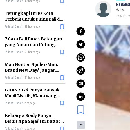
Redaksi Daerah
17 hours ago
Redaksi
Author
Terungkap! Ini 10 Kota
06:02pm, 23
Terbaik untuk Ditinggali di
Dunia Tahun 2026
Redaksi Daerah
19 hours ago
7 Cara Beli Emas Batangan
yang Aman dan Untung
untuk Pemula
Redaksi Daerah
20 hours ago
Mau Nonton Spider-Man:
Brand New Day? Jangan
Lewatkan 6 Film Penting
Redaksi Daerah
21 hours ago
Ini
GIIAS 2026 Punya Banyak
Mobil Listrik, Mana yang
Cocok untuk Gaji Rp10 Juta?
Redaksi Daerah
a day ago
Keluarga Riady Punya
Bisnis Apa Saja? Ini Daftar
-
A
Kerajaan Usahanya
Redaksi Daerah
a day ago