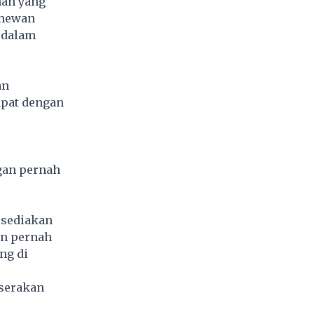
nan yang
 hewan
 dalam
an
apat dengan
gan pernah
 sediakan
an pernah
ng di
rserakan