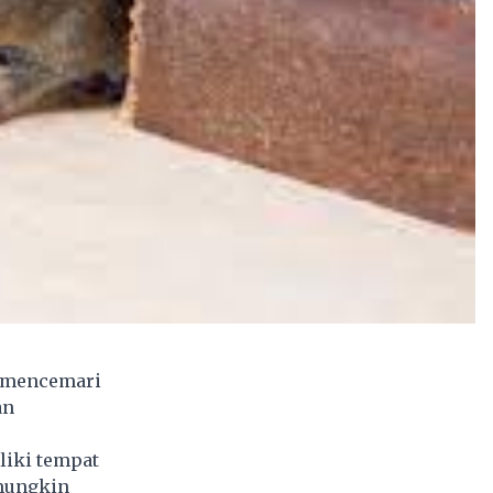
a mencemari
an
liki tempat
 mungkin