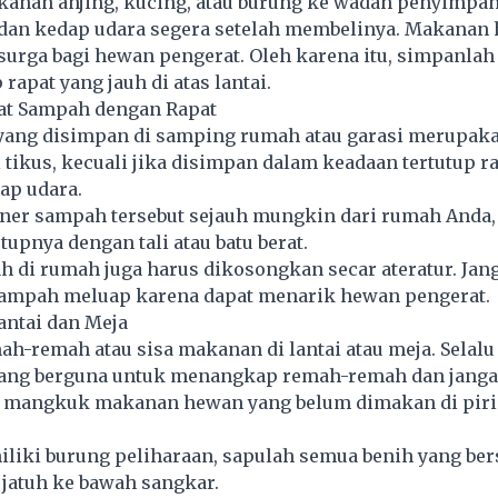
anan anjing, kucing, atau burung ke wadah penyimpa
t dan kedap udara segera setelah membelinya. Makanan
surga bagi hewan pengerat. Oleh karena itu, simpanlah
rapat yang jauh di atas lantai.
at Sampah dengan Rapat
ang disimpan di samping rumah atau garasi merupak
 tikus, kecuali jika disimpan dalam keadaan tertutup r
ap udara.
ner sampah tersebut sejauh mungkin dari rumah Anda,
upnya dengan tali atau batu berat.
 di rumah juga harus dikosongkan secar ateratur. Jan
mpah meluap karena dapat menarik hewan pengerat.
antai dan Meja
h-remah atau sisa makanan di lantai atau meja. Selalu
yang berguna untuk menangkap remah-remah dan jang
mangkuk makanan hewan yang belum dimakan di piri
iliki burung peliharaan, sapulah semua benih yang be
jatuh ke bawah sangkar.