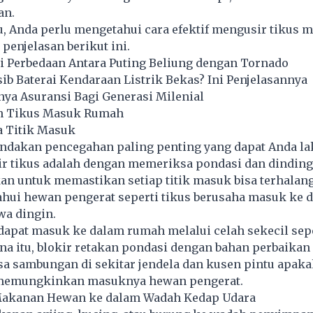
an.
u, Anda perlu mengetahui cara efektif mengusir tikus 
 penjelasan berikut ini.
i Perbedaan Antara Puting Beliung dengan Tornado
b Baterai Kendaraan Listrik Bekas? Ini Penjelasannya
nya Asuransi Bagi Generasi Milenial
h Tikus Masuk Rumah
a Titik Masuk
tindakan pencegahan paling penting yang dapat Anda l
r tikus adalah dengan memeriksa pondasi dan dindin
kan untuk memastikan setiap titik masuk bisa terhalang
ahui hewan pengerat seperti tikus berusaha masuk ke 
wa dingin.
dapat masuk ke dalam rumah melalui celah sekecil se
ena itu, blokir retakan pondasi dengan bahan perbaika
sa sambungan di sekitar jendela dan kusen pintu apaka
 memungkinkan masuknya hewan pengerat.
Makanan Hewan ke dalam Wadah Kedap Udara