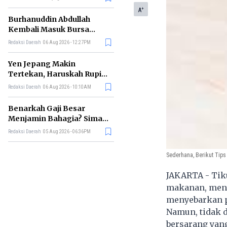
+
A
Burhanuddin Abdullah
Kembali Masuk Bursa
Gubernur BI, Ini Rekam
Redaksi Daerah
06 Aug 2026 - 12:27PM
Jejaknya
Yen Jepang Makin
Tertekan, Haruskah Rupiah
Ikut Khawatir?
Redaksi Daerah
06 Aug 2026 - 10:10AM
Benarkah Gaji Besar
Menjamin Bahagia? Simak
Penjelasan Ilmu Ekonomi
Redaksi Daerah
05 Aug 2026 - 06:36PM
Sederhana, Berikut Tip
JAKARTA - Tik
makanan, meng
menyebarkan p
Namun, tidak 
bersarang yan