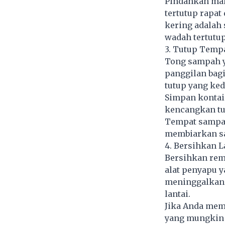
Pindahkan mak
tertutup rapa
kering adalah 
wadah tertutup 
3. Tutup Temp
Tong sampah y
panggilan bagi
tutup yang ked
Simpan kontai
kencangkan tut
Tempat sampah
membiarkan sa
4. Bersihkan L
Bersihkan rema
alat penyapu 
meninggalkan 
lantai.
Jika Anda mem
yang mungkin 