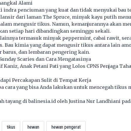
nangkal Alami
 indra penciuman yang kuat dan tidak menyukai bau te
ilansir dari laman The Spruce, minyak kayu putih men
dalam mengusir tikus. Namun, kemanjurannya akan men
kan setiap hari dibandingkan seminggu sekali.
lainnya termasuk minyak peppermint, cabai rawit, sera
. Bau kimia yang dapat mengusir tikus antara lain amo
r barus, dan lembaran pengering kain.
 Sunday Scaries dan Cara Mengatasinya
if Kaniz, Anak Petani Pati yang Lolos CPNS Penjaga Tah
dapi Percakapan Sulit di Tempat Kerja
apa cara yang bisa Anda lakukan untuk mencegah tikus
lah tayang di
balinesia.id
oleh Justina Nur Landhiani pad
tikus
hewan
hewan pengerat