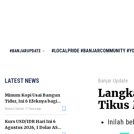
#LOCALPRIDE
#BANJARCOMMUNITY
#Y
#BANJARUPDATE
LATEST NEWS
Banjar Update
Langk
Minum Kopi Usai Bangun
Tidur, Ini 6 Efeknya bagi
Tikus
Kesehatan Tubuh
Redaksi Daerah
17 hours ago
Inilah b
Kurs USD/IDR Hari Ini 6
Agustus 2026, 1 Dolar AS
Kini Berapa Rupiah?