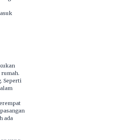
masuk
akukan
g rumah.
. Seperti
dalam
perempat
n pasangan
h ada