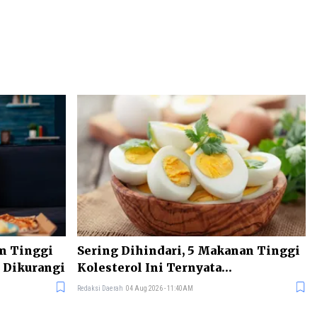
an Tinggi
Sering Dihindari, 5 Makanan Tinggi
a Dikurangi
Kolesterol Ini Ternyata
Menyehatkan Tubuh
Redaksi Daerah
04 Aug 2026 - 11:40AM