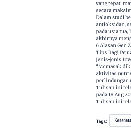
yang tepat, ma
secara maksim
Dalam studi b
antioksidan, s
pada usia tua,
akhirnya mengu
6 Alasan Gen Z
Tips Bagi Pej
Jenis-jenis In
“Memasak dike
aktivitas nutr
perlindungan n
Tulisan ini te
pada 18 Aug 2
Tulisan ini te
Kesehat
Tags: