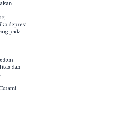
sakan
ng
iko depresi
yang pada
reedom
itas dan
k
Hatami