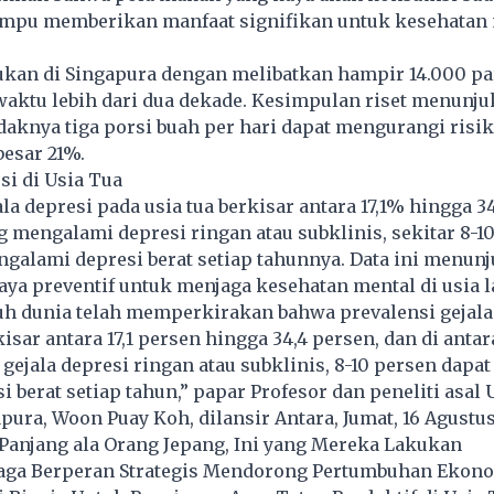
mpu memberikan manfaat signifikan untuk kesehatan 
kukan di Singapura dengan melibatkan hampir 14.000 pa
waktu lebih dari dua dekade. Kesimpulan riset menunj
aknya tiga porsi buah per hari dapat mengurangi risik
besar 21%.
si di Usia Tua
la depresi pada usia tua berkisar antara 17,1% hingga 3
 mengalami depresi ringan atau subklinis, sekitar 8-
galami depresi berat setiap tahunnya. Data ini menun
ya preventif untuk menjaga kesehatan mental di usia la
ruh dunia telah memperkirakan bahwa prevalensi gejala
kisar antara 17,1 persen hingga 34,4 persen, dan di anta
gejala depresi ringan atau subklinis, 8-10 persen dapat
i berat setiap tahun,” papar Profesor dan peneliti asal 
pura, Woon Puay Koh, dilansir Antara, Jumat, 16 Agustus
Panjang ala Orang Jepang, Ini yang Mereka Lakukan
raga Berperan Strategis Mendorong Pertumbuhan Ekon