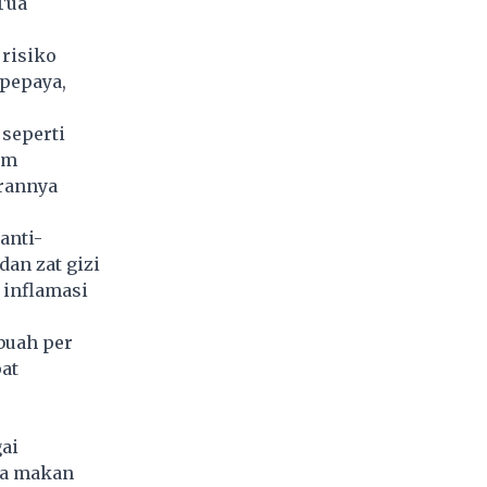
Tua
 risiko
 pepaya,
 seperti
am
irannya
anti-
dan zat gizi
 inflamasi
buah per
at
ai
la makan