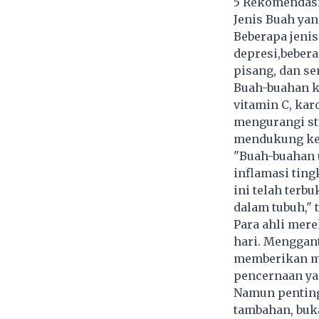
5 Rekomendasi 
Jenis Buah ya
Beberapa jenis
depresi,bebera
pisang, dan s
Buah-buahan ka
vitamin C, kar
mengurangi str
mendukung kes
"Buah-buahan 
inflamasi tingk
ini telah terb
dalam tubuh," 
Para ahli mer
hari. Menggan
memberikan ma
pencernaan yan
Namun penting
tambahan, buk