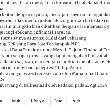
nfaat kesehatan mental dari konsumsi buah dapat dira
al.
erkaitan dengan sayuran, meskipun sayuran mengandu
ayuran tidak menunjukkan efek signifikan terhadap ris
 hal ini mungkin bisa dikaitkan dengan cara memasak 
rangi efek anti-inflamasi sayuran.
 Harus Punya Asuransi Mulai dari Sekarang
uang KPR yang Baru Saja Terdampak PHK
vestasi Dana Pensiun untuk Meraih Tujuan Financial F
tahui sebagai proses yang dapat mengubah bioavailabil
isi dalam sayuran, dan dengan demikian membatasi efe
utrisi ini terhadap depresi," tutup Woon.
lah tayang di
www.trenasia.com
oleh Muhammad Imam 
024
lah tayang di
balinesia.id
oleh Redaksi pada 21 Agt 2024
an
lansia
Lifestyle
Sains
buah