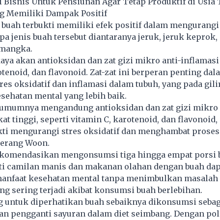
Bisnis Untuk Pensiunan Agar Tetap Produktif di Usia 
ng Memiliki Dampak Positif
 buah terbukti memiliki efek positif dalam mengurangi
pa jenis buah tersebut diantaranya jeruk, jeruk keprok,
emangka.
ya akan antioksidan dan zat gizi mikro anti-inflamasi
otenoid, dan flavonoid. Zat-zat ini berperan penting dal
es oksidatif dan inflamasi dalam tubuh, yang pada gil
ehatan mental yang lebih baik.
umumnya mengandung antioksidan dan zat gizi mikro 
at tinggi, seperti vitamin C, karotenoid, dan flavonoid, 
ukti mengurangi stres oksidatif dan menghambat proses
terang Woon.
ekomendasikan mengonsumsi tiga hingga empat porsi 
ti camilan manis dan makanan olahan dengan buah dap
nfaat kesehatan mental tanpa menimbulkan masalah
g sering terjadi akibat konsumsi buah berlebihan.
 untuk diperhatikan buah sebaiknya dikonsumsi sebag
an pengganti sayuran dalam diet seimbang. Dengan po