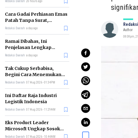
Redaksi Daerah
20 hours ago
signifik
Cara Gadai Perhiasan Emas
Patah Tanpa Surat,
Redaksi
Ternyata Tetap Bisa!
Redaksi Daerah
a day ago
Author
08:08pm, 2
Ramai Dibahas, Ini
Penjelasan Lengkap
tentang Konsep Kabinet
Redaksi Daerah
a day ago
Bayangan
Tak Cukup Serbabisa,
Begini Cara Menemukan
'Spike' agar CV Dilirik HR
Redaksi Daerah
07 Aug 2026 - 01:34PM
Ini Daftar Raja Industri
Logistik Indonesia
Redaksi Daerah
07 Aug 2026 - 11:29AM
Eks Product Leader
Microsoft Ungkap Sosok
yang Paling Cocok
Redaksi Daerah
07 Aug 2026 - 10:44AM