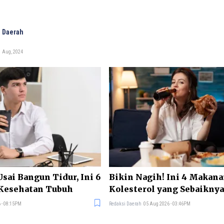
 Daerah
1 Aug, 2024
ai Bangun Tidur, Ini 6
Bikin Nagih! Ini 4 Makan
 Kesehatan Tubuh
Kolesterol yang Sebaikny
 - 08:15PM
Redaksi Daerah
05 Aug 2026 - 03:46PM