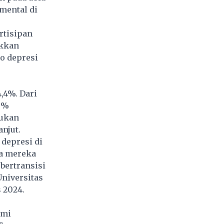
mental di
rtisipan
ukkan
o depresi
4,4%. Dari
10%
jukan
njut.
 depresi di
ra mereka
 bertransisi
Universitas
 2024.
omi