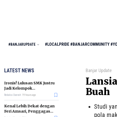
#LOCALPRIDE
#BANJARCOMMUNITY
#Y
#BANJARUPDATE
LATEST NEWS
Banjar Update
Lansia
Ironis! Lulusan SMK Justru
Jadi Kelompok
Buah
Pengangguran Terbanyak
Redaksi Daerah
19 hours ago
di RI
Studi ya
Kenal Lebih Dekat dengan
Feri Amsari, Penggagas
pola ma
Kabinet Bayangan