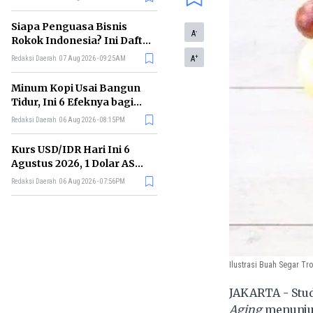
Memimpin di Era AI
Siapa Penguasa Bisnis
-
A
Rokok Indonesia? Ini Daftar
Perusahaan Terbesarnya
+
A
Redaksi Daerah
07 Aug 2026 - 09:25AM
Minum Kopi Usai Bangun
Tidur, Ini 6 Efeknya bagi
Kesehatan Tubuh
Redaksi Daerah
06 Aug 2026 - 08:15PM
Kurs USD/IDR Hari Ini 6
Agustus 2026, 1 Dolar AS
Kini Berapa Rupiah?
Redaksi Daerah
06 Aug 2026 - 07:56PM
Ilustrasi Buah Segar Tro
JAKARTA - Stu
Aging
menunjuk