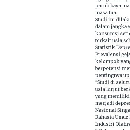
paruh baya ma
masa tua.
Studi ini dila
dalam jangka 
konsumsi setid
terkait usia se
Statistik Depre
Prevalensi geja
kelompok yang
berpotensi men
pentingnya upa
"Studi di selu
usia lanjut ber
yang memiliki 
menjadi depres
Nasional Singa
Rahasia Umur 
Industri Olah