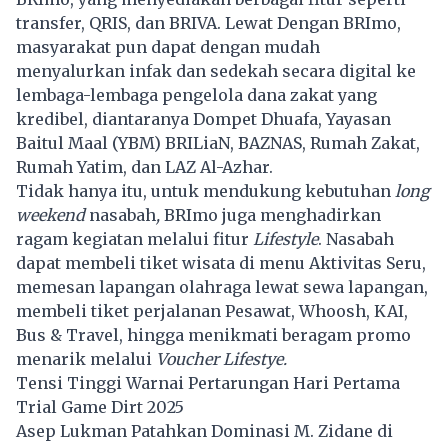
transfer, QRIS, dan BRIVA. Lewat Dengan BRImo,
masyarakat pun dapat dengan mudah
menyalurkan infak dan sedekah secara digital ke
lembaga-lembaga pengelola dana zakat yang
kredibel, diantaranya Dompet Dhuafa, Yayasan
Baitul Maal (YBM) BRILiaN, BAZNAS, Rumah Zakat,
Rumah Yatim, dan LAZ Al-Azhar.
Tidak hanya itu, untuk mendukung kebutuhan
long
weekend
nasabah
,
BRImo juga menghadirkan
ragam kegiatan melalui fitur
Lifestyle
. Nasabah
dapat membeli tiket wisata di menu Aktivitas Seru,
memesan lapangan olahraga lewat sewa lapangan,
membeli tiket perjalanan Pesawat, Whoosh, KAI,
Bus & Travel, hingga menikmati beragam promo
menarik melalui
Voucher Lifestye.
Tensi Tinggi Warnai Pertarungan Hari Pertama
Trial Game Dirt 2025
Asep Lukman Patahkan Dominasi M. Zidane di