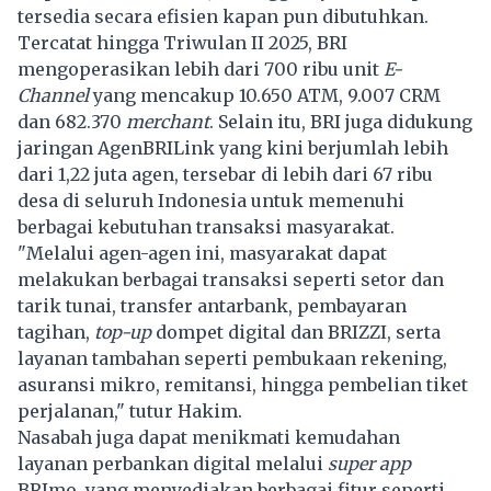
tersedia secara efisien kapan pun dibutuhkan.
Tercatat hingga Triwulan II 2025, BRI
mengoperasikan lebih dari 700 ribu unit
E-
Channel
yang mencakup 10.650 ATM, 9.007 CRM
dan 682.370
merchant
. Selain itu, BRI juga didukung
jaringan AgenBRILink yang kini berjumlah lebih
dari 1,22 juta agen, tersebar di lebih dari 67 ribu
desa di seluruh Indonesia untuk memenuhi
berbagai kebutuhan transaksi masyarakat.
"Melalui agen-agen ini, masyarakat dapat
melakukan berbagai transaksi seperti setor dan
tarik tunai, transfer antarbank, pembayaran
tagihan,
top-up
dompet digital dan BRIZZI, serta
layanan tambahan seperti pembukaan rekening,
asuransi mikro, remitansi, hingga pembelian tiket
perjalanan," tutur Hakim.
Nasabah juga dapat menikmati kemudahan
layanan perbankan digital melalui
super app
BRImo, yang menyediakan berbagai fitur seperti