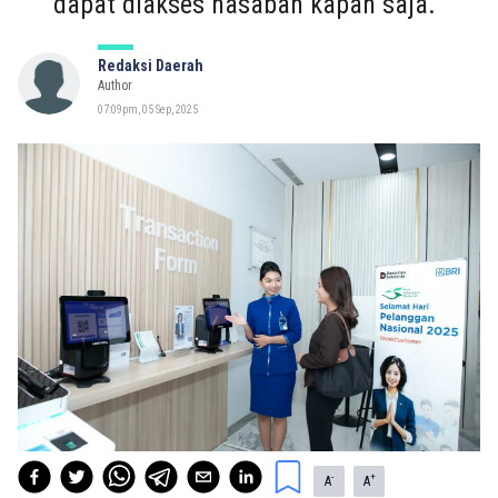
dapat diakses nasabah kapan saja.
Redaksi Daerah
Author
07:09pm, 05 Sep, 2025
-
+
A
A