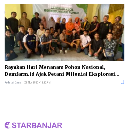
Rayakan Hari Menanam Pohon Nasional,
Demfarm.id Ajak Petani Milenial Eksplorasi
Atasi Krisis Pangan
Redaksi Daerah
29 Nov 2023 - 12:22PM