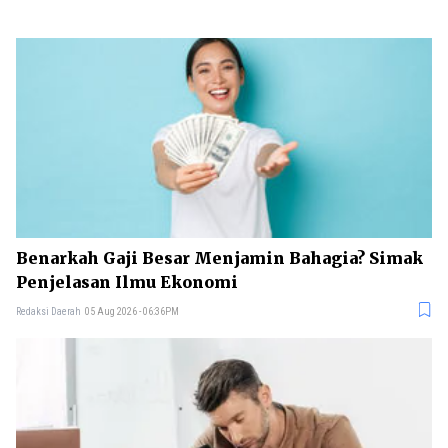
Benarkah Gaji Besar Menjamin Bahagia? Simak
Penjelasan Ilmu Ekonomi
Redaksi Daerah
05 Aug 2026 - 06:36PM