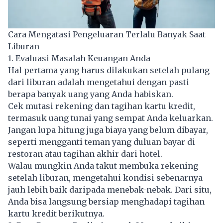
Cara Mengatasi Pengeluaran Terlalu Banyak Saat
Liburan
1. Evaluasi Masalah Keuangan Anda
Hal pertama yang harus dilakukan setelah pulang
dari liburan adalah mengetahui dengan pasti
berapa banyak uang yang Anda habiskan.
Cek mutasi rekening dan tagihan kartu kredit,
termasuk uang tunai yang sempat Anda keluarkan.
Jangan lupa hitung juga biaya yang belum dibayar,
seperti mengganti teman yang duluan bayar di
restoran atau tagihan akhir dari hotel.
Walau mungkin Anda takut membuka rekening
setelah liburan, mengetahui kondisi sebenarnya
jauh lebih baik daripada menebak-nebak. Dari situ,
Anda bisa langsung bersiap menghadapi tagihan
kartu kredit berikutnya.