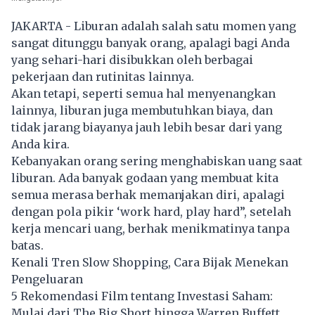
JAKARTA - Liburan adalah salah satu momen yang
sangat ditunggu banyak orang, apalagi bagi Anda
yang sehari-hari disibukkan oleh berbagai
pekerjaan dan rutinitas lainnya.
Akan tetapi, seperti semua hal menyenangkan
lainnya, liburan juga membutuhkan biaya, dan
tidak jarang biayanya jauh lebih besar dari yang
Anda kira.
Kebanyakan orang sering menghabiskan uang saat
liburan. Ada banyak godaan yang membuat kita
semua merasa berhak memanjakan diri, apalagi
dengan pola pikir ‘work hard, play hard”, setelah
kerja mencari uang, berhak menikmatinya tanpa
batas.
Kenali Tren Slow Shopping, Cara Bijak Menekan
Pengeluaran
5 Rekomendasi Film tentang Investasi Saham:
Mulai dari The Big Short hingga Warren Buffett