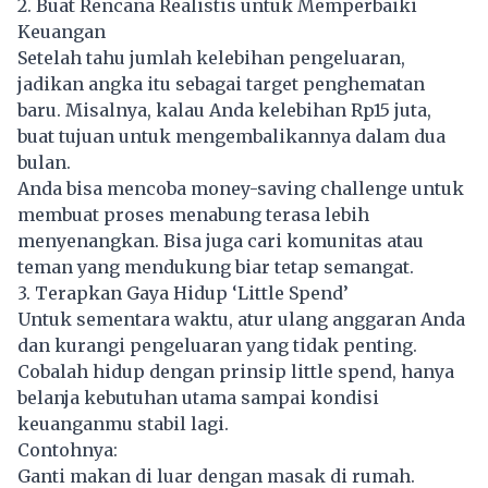
2. Buat Rencana Realistis untuk Memperbaiki
Keuangan
Setelah tahu jumlah kelebihan pengeluaran,
jadikan angka itu sebagai target penghematan
baru. Misalnya, kalau Anda kelebihan Rp15 juta,
buat tujuan untuk mengembalikannya dalam dua
bulan.
Anda bisa mencoba money-saving challenge untuk
membuat proses menabung terasa lebih
menyenangkan. Bisa juga cari komunitas atau
teman yang mendukung biar tetap semangat.
3. Terapkan Gaya Hidup ‘Little Spend’
Untuk sementara waktu, atur ulang anggaran Anda
dan kurangi pengeluaran yang tidak penting.
Cobalah hidup dengan prinsip little spend, hanya
belanja kebutuhan utama sampai kondisi
keuanganmu stabil lagi.
Contohnya:
Ganti makan di luar dengan masak di rumah.