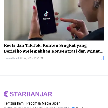
Reels dan TikTok: Konten Singkat yang
Berisiko Melemahkan Konsentrasi dan Minat
Membaca
Redaksi Daerah
06 May 2025 - 02:29PM
Tentang Kami
Pedoman Media Siber