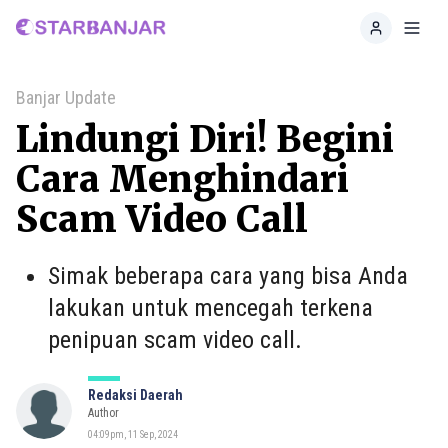
Home
Toggl
Banjar Update
Lindungi Diri! Begini
Cara Menghindari
Scam Video Call
Simak beberapa cara yang bisa Anda
lakukan untuk mencegah terkena
penipuan scam video call.
Redaksi Daerah
Author
04:09pm, 11 Sep, 2024