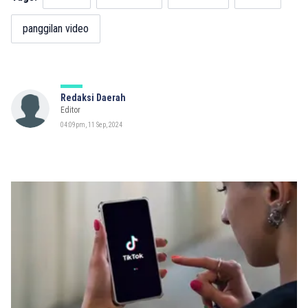
panggilan video
Redaksi Daerah
Editor
04:09pm, 11 Sep, 2024