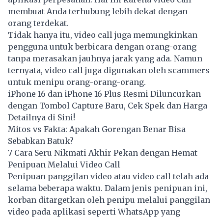
membuat Anda terhubung lebih dekat dengan
orang terdekat.
Tidak hanya itu, video call juga memungkinkan
pengguna untuk berbicara dengan orang-orang
tanpa merasakan jauhnya jarak yang ada. Namun
ternyata, video call juga digunakan oleh scammers
untuk menipu orang-orang-orang.
iPhone 16 dan iPhone 16 Plus Resmi Diluncurkan
dengan Tombol Capture Baru, Cek Spek dan Harga
Detailnya di Sini!
Mitos vs Fakta: Apakah Gorengan Benar Bisa
Sebabkan Batuk?
7 Cara Seru Nikmati Akhir Pekan dengan Hemat
Penipuan Melalui Video Call
Penipuan panggilan video atau video call telah ada
selama beberapa waktu. Dalam jenis penipuan ini,
korban ditargetkan oleh penipu melalui panggilan
video pada aplikasi seperti WhatsApp yang