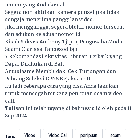
nomor yang Anda kenal.
Segera non-aktifkan kamera ponsel jika tidak
sengaja menerima panggilan video.
Jika mengganggu, segera blokir nomor tersebut
dan adukan ke
aduannomor.id
.
Kisah Sukses Anthony Tjipto, Pengusaha Muda
Suami Clarissa Tanoesodibjo
7 Rekomendasi Aktivitas Liburan Terbaik yang
Dapat Dilakukan di Bali
Antusiasme Membludak! Cek Tunjangan dan
Peluang Seleksi CPNS Kejaksaan RI
Itu tadi beberapa cara yang bisa Anda lakukan
untuk mencegah terkena penipuan scam video
call.
Tulisan ini telah tayang di
balinesia.id
oleh pada 11
Sep 2024
Video
Video Call
penipuan
scam
Tags: