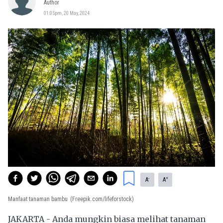
Author
01:05pm, 20 May, 2024
-
+
A
A
Manfaat tanaman bambu
(Freepik.com/lifeforstock)
JAKARTA - Anda mungkin biasa melihat tanaman