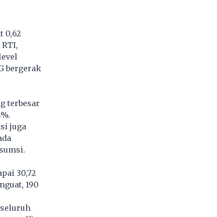
 0,62
a
RTI
,
level
SG bergerak
g terbesar
4%.
si juga
ada
sumsi.
pai 30,72
nguat, 190
 seluruh