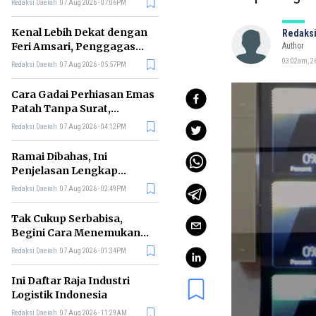
Redaksi Daerah
07 Aug 2026 - 07:06PM
di RI
Kenal Lebih Dekat dengan
Redaksi
Feri Amsari, Penggagas
Author
Kabinet Bayangan
03:02am, 26
Redaksi Daerah
07 Aug 2026 - 05:57PM
Cara Gadai Perhiasan Emas
Patah Tanpa Surat,
Ternyata Tetap Bisa!
Redaksi Daerah
07 Aug 2026 - 04:12PM
Ramai Dibahas, Ini
Penjelasan Lengkap
tentang Konsep Kabinet
Redaksi Daerah
07 Aug 2026 - 02:49PM
Bayangan
Tak Cukup Serbabisa,
Begini Cara Menemukan
'Spike' agar CV Dilirik HR
Redaksi Daerah
07 Aug 2026 - 01:34PM
Ini Daftar Raja Industri
Logistik Indonesia
Redaksi Daerah
07 Aug 2026 - 11:29AM