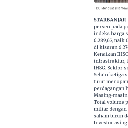
IHSG Menguat
(Istimew
STARBANJAR
persen pada pe
indeks harga s
6.289,65, naik
di kisaran 6.27
Kenaikan IHSG 
infrastruktur
IHSG. Sektor-s
Selain ketiga 
turut menopang
perdagangan h
Masing-masing
Total volume p
miliar dengan 
saham turun da
Investor asing 