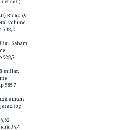
net sell)
I) Rp 405,9
otal volume
p 738,2
iliar. Saham
ume
 528,7
 miliar.
ume
p 585,7
(bank umum
jaran top
4,62
naik 34,4