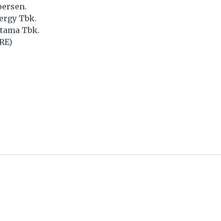
persen.
ergy Tbk.
Utama Tbk.
RE)