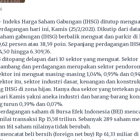
a)
- Indeks Harga Saham Gabungan (IHSG) ditutup menguat
rdagangan hari ini, Kamis (25/2/2021). Dikutip dari dat
aham gabungan (IHSG) berbalik menguat dan parkir di 
 0,62 persen atau 38,59 poin. Sepanjang perdagangan IH
4,50 hingga 6.309,76.
ditopang delapan dari 10 sektor yang menguat. Sektor
, tambang dan perdagangan merupakan sektor pendoron
ektor ini menguat masing-masing 1,04%, 0,95% dan 0,9
sektor itu, sektor industri dasar, keuangan dan konstruk
 IHSG di zona hijau. Hanya dua sektor yang tertekan p
ari Kamis yakni aneka industri dan barang-barang kon
 turun 0,39% dan 0,07%.
erdagangan saham di Bursa Efek Indonesia (BEI) menca
nilai transaksi Rp 15,58 triliun. Sebanyak 289 saham me
n 161 saham nilainya tidak berubah.
mencatat beli bersih (foreign net buy) Rp 61,33 miliar di