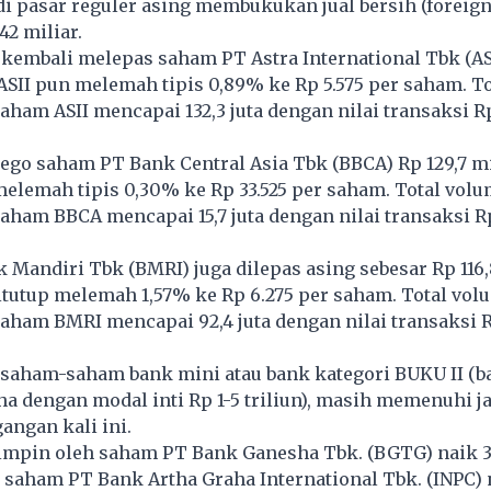
i pasar reguler asing membukukan jual bersih (foreign 
42 miliar.
 kembali melepas saham PT Astra International Tbk (ASI
ASII pun melemah tipis 0,89% ke Rp 5.575 per saham. T
ham ASII mencapai 132,3 juta dengan nilai transaksi R
ego saham PT Bank Central Asia Tbk (BBCA) Rp 129,7 m
elemah tipis 0,30% ke Rp 33.525 per saham. Total vol
ham BBCA mencapai 15,7 juta dengan nilai transaksi Rp
Mandiri Tbk (BMRI) juga dilepas asing sebesar Rp 116,8
tutup melemah 1,57% ke Rp 6.275 per saham. Total vol
ham BMRI mencapai 92,4 juta dengan nilai transaksi R
, saham-saham bank mini atau bank kategori BUKU II 
 dengan modal inti Rp 1-5 triliun), masih memenuhi ja
angan kali ini.
impin oleh saham PT Bank Ganesha Tbk. (BGTG) naik 3
i saham PT Bank Artha Graha International Tbk. (INPC) 