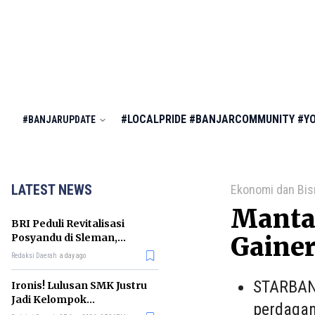
#LOCALPRIDE
#BANJARCOMMUNITY
#Y
#BANJARUPDATE
LATEST NEWS
Ekonomi dan Bis
Manta
BRI Peduli Revitalisasi
Posyandu di Sleman,
Gainer
Dorong Penurunan
Redaksi Daerah
a day ago
Stunting
STARBANJ
Ironis! Lulusan SMK Justru
Jadi Kelompok
perdagan
Pengangguran Terbanyak