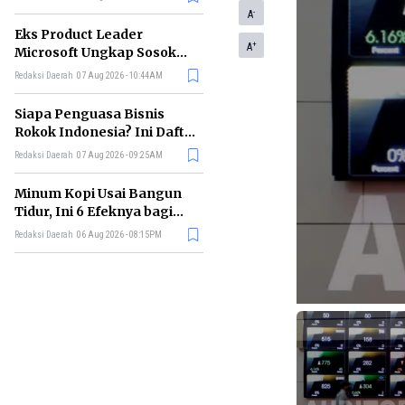
-
A
Eks Product Leader
+
A
Microsoft Ungkap Sosok
yang Paling Cocok
Redaksi Daerah
07 Aug 2026 - 10:44AM
Memimpin di Era AI
Siapa Penguasa Bisnis
Rokok Indonesia? Ini Daftar
Perusahaan Terbesarnya
Redaksi Daerah
07 Aug 2026 - 09:25AM
Minum Kopi Usai Bangun
Tidur, Ini 6 Efeknya bagi
Kesehatan Tubuh
Redaksi Daerah
06 Aug 2026 - 08:15PM