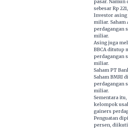
pasar. Namun d
sebesar Rp 221,
Investor asing
miliar. Saham 
perdagangan sa
miliar.
Asing juga mel
BBCA ditutup m
perdagangan sa
miliar.
Saham PT Bank 
Saham BMRI di
perdagangan sa
miliar.
Sementara itu
kelompok usaha
gainers perdag
Penguatan dip
persen, diikut