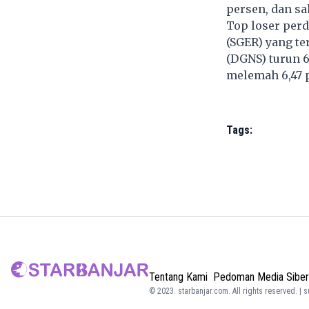
persen, dan sa
Top loser per
(SGER) yang te
(DGNS) turun 6
melemah 6,47 
Tags:
Tentang Kami
Pedoman Media Siber
© 2023.
starbanjar.com
. All rights reserved. | 