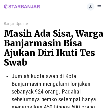
Home
Toggl
Banjar Update
Masih Ada Sisa, Warga
Banjarmasin Bisa
Ajukan Diri Ikuti Tes
Swab
Jumlah kuota swab di Kota
Banjarmasin mengalami lonjakan
sebanyak 924 orang. Padahal
sebelumnya pemko setempat hanya
menargetkan 450 hingga 600 orang