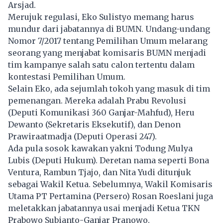
Arsjad.
Merujuk regulasi,
Eko Sulistyo
memang harus
mundur dari jabatannya di BUMN. Undang-undang
Nomor 7/2017 tentang Pemilihan Umum melarang
seorang yang menjabat komisaris BUMN menjadi
tim kampanye salah satu calon tertentu dalam
kontestasi Pemilihan Umum.
Selain Eko, ada sejumlah tokoh yang masuk di tim
pemenangan. Mereka adalah Prabu Revolusi
(Deputi Komunikasi 360 Ganjar-Mahfud), Heru
Dewanto (Sekretaris Eksekutif), dan Denon
Prawiraatmadja (Deputi Operasi 247).
Ada pula sosok kawakan yakni Todung Mulya
Lubis (Deputi Hukum). Deretan nama seperti Bona
Ventura, Rambun Tjajo, dan Nita Yudi ditunjuk
sebagai Wakil Ketua. Sebelumnya, Wakil Komisaris
Utama PT Pertamina (Persero)
Rosan Roeslani
juga
meletakkan jabatannya usai menjadi Ketua TKN
Prabowo Subianto-Ganjar Pranowo.