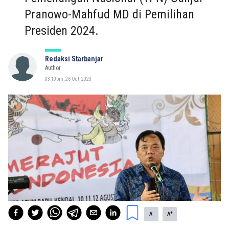
Pranowo-Mahfud MD di Pemilihan
Presiden 2024.
Redaksi Starbanjar
Author
03:10pm, 26 Oct, 2023
-
+
A
A