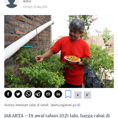
Author
05:05pm, 22 May, 2026
-
+
A
A
Ilustrasi menanam cabai di rumah.
(warta.jogjakota.go.id)
JAKARTA – Di awal tahun 2025 lalu, harga cabai di