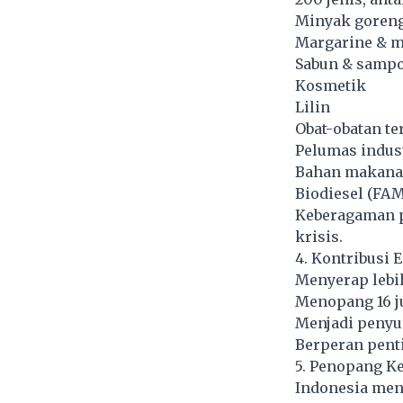
Minyak goren
Margarine & 
Sabun & samp
Kosmetik
Lilin
Obat-obatan te
Pelumas indus
Bahan makana
Biodiesel (FAM
Keberagaman p
krisis.
4. Kontribusi
Menyerap lebih
Menopang 16 jut
Menjadi penyu
Berperan pent
5. Penopang Ke
Indonesia men