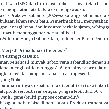
rtifikasi ISPO, dan hilirisasi. Industri sawit tetap besar,
an pengetatan tata kelola dan pengawasan.
a era Prabowo Subianto (2024–sekarang), belum ada la
ukaan lahan sawit baru. Pemerintah baru menyatakan
an, energi hijau, dan investasi berkelanjutan, sehingg
t masih menunggu periode stabilisasi.
h Miliaran Hanya Dalam 3 Jam, Influencer Bantu Pemuli
 Menjadi Primadona di Indonesia?
s Tertinggi di Dunia
aman penghasil minyak nabati yang sebanding dengan s
dapat menghasilkan hingga 4–6 ton minyak per tahun, 
ngkan kedelai, bunga matahari, atau rapeseed.
 yang Stabil
butuhan minyak nabati dunia dipenuhi dari sawit dan 
ah produsen terbesar dengan pangsa lebih dari 50%.
n Multi-guna (Multi-purpose commodity)
h bagian pohon bisa dimanfaatkan. Produk turunannya 
ra lain: