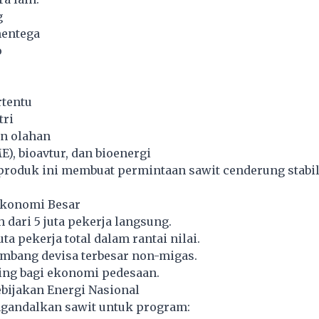
g
mentega
o
rtentu
tri
n olahan
E), bioavtur, dan bioenergi
roduk ini membuat permintaan sawit cenderung stabil
 Ekonomi Besar
 dari 5 juta pekerja langsung.
a pekerja total dalam rantai nilai.
mbang devisa terbesar non-migas.
ing bagi ekonomi pedesaan.
bijakan Energi Nasional
gandalkan sawit untuk program: