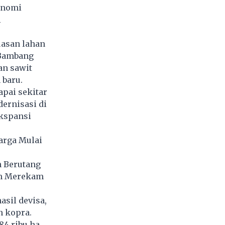
onomi
i
uasan lahan
 Bambang
an sawit
 baru.
apai sekitar
dernisasi di
kspansi
arga Mulai
n Berutang
am Merekam
sil devisa,
n kopra.
84 ribu ha.