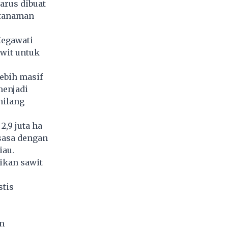
arus dibuat
g tanaman
Megawati
awit untuk
lebih masif
menjadi
hilang
,9 juta ha
ksasa dengan
iau.
ikan sawit
stis
an