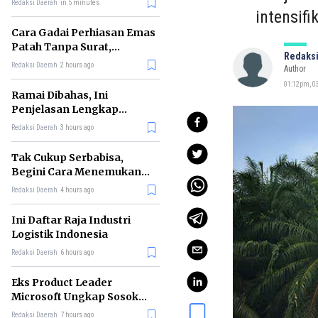
Redaksi Daerah
in 5 minutes
intensifi
Cara Gadai Perhiasan Emas
Patah Tanpa Surat,
Redaksi
Ternyata Tetap Bisa!
Redaksi Daerah
2 hours ago
Author
01:12pm, 03
Ramai Dibahas, Ini
Penjelasan Lengkap
tentang Konsep Kabinet
Redaksi Daerah
3 hours ago
Bayangan
Tak Cukup Serbabisa,
Begini Cara Menemukan
'Spike' agar CV Dilirik HR
Redaksi Daerah
4 hours ago
Ini Daftar Raja Industri
Logistik Indonesia
Redaksi Daerah
6 hours ago
Eks Product Leader
Microsoft Ungkap Sosok
yang Paling Cocok
Redaksi Daerah
7 hours ago