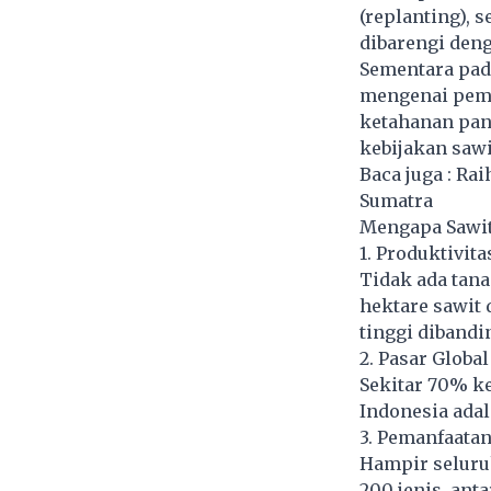
(replanting), se
dibarengi deng
Sementara pad
mengenai pemb
ketahanan pang
kebijakan sawi
Baca juga :
Rai
Sumatra
Mengapa Sawit
1. Produktivita
Tidak ada tan
hektare sawit 
tinggi dibandi
2. Pasar Global
Sekitar 70% ke
Indonesia adal
3. Pemanfaata
Hampir seluru
200 jenis, anta