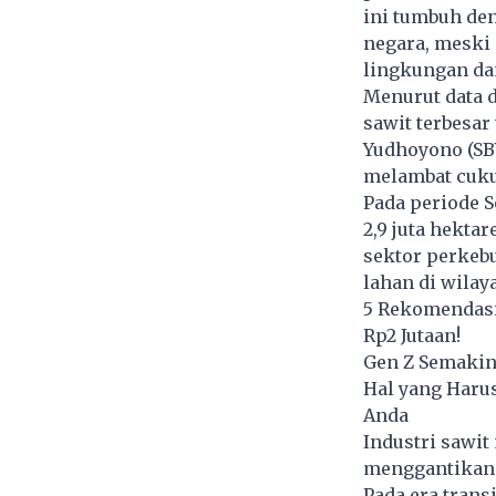
ini tumbuh de
negara, meski 
lingkungan dan
Menurut data 
sawit terbesa
Yudhoyono (SBY
melambat cuku
Pada periode S
2,9 juta hektar
sektor perkeb
lahan di wilay
5 Rekomendasi
Rp2 Jutaan!
Gen Z Semakin
Hal yang Haru
Anda
Industri sawit
menggantikan 
Pada era trans