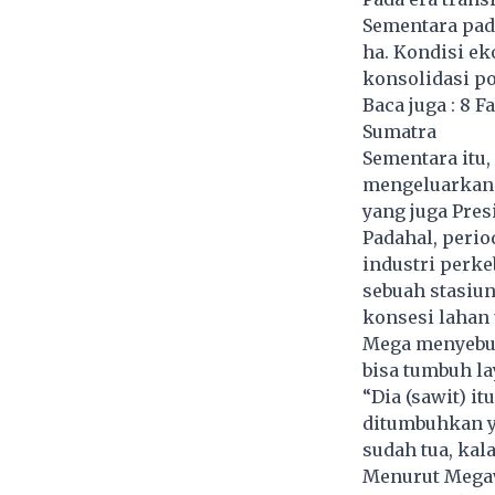
Sementara pada
ha. Kondisi e
konsolidasi po
Baca juga :
8 F
Sumatra
Sementara itu
mengeluarkan 
yang juga Pres
Padahal, perio
industri perk
sebuah stasiu
konsesi lahan 
Mega menyebut 
bisa tumbuh l
“Dia (sawit) i
ditumbuhkan ya
sudah tua, kala
Menurut Megaw