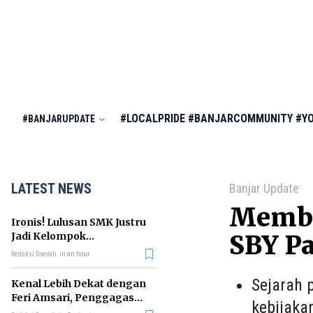
#LOCALPRIDE
#BANJARCOMMUNITY
#Y
#BANJARUPDATE
LATEST NEWS
Banjar Update
Memban
Ironis! Lulusan SMK Justru
Jadi Kelompok
SBY Pa
Pengangguran Terbanyak
Redaksi Daerah
in an hour
di RI
Sejarah 
Kenal Lebih Dekat dengan
Feri Amsari, Penggagas
kebijaka
Kabinet Bayangan