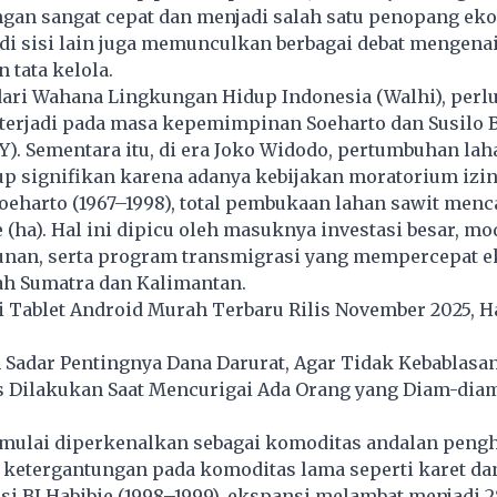
ngan sangat cepat dan menjadi salah satu penopang ek
di sisi lain juga memunculkan berbagai debat mengena
 tata kelola.
dari Wahana Lingkungan Hidup Indonesia (Walhi), perl
r terjadi pada masa kepemimpinan Soeharto dan Susilo
). Sementara itu, di era Joko Widodo, pertumbuhan lah
p signifikan karena adanya kebijakan moratorium izin
oeharto (1967–1998), total pembukaan lahan sawit menc
e (ha). Hal ini dipicu oleh masuknya investasi besar, mo
unan, serta program transmigrasi yang mempercepat e
ah Sumatra dan Kalimantan.
 Tablet Android Murah Terbaru Rilis November 2025, H
 Sadar Pentingnya Dana Darurat, Agar Tidak Kebablasa
s Dilakukan Saat Mencurigai Ada Orang yang Diam-di
 mulai diperkenalkan sebagai komoditas andalan pengha
ketergantungan pada komoditas lama seperti karet da
isi BJ Habibie (1998–1999), ekspansi melambat menjadi 2