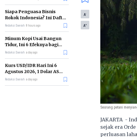
Memimpin di Era AI
Siapa Penguasa Bisnis
-
A
Rokok Indonesia? Ini Daftar
Perusahaan Terbesarnya
+
A
Redaksi Daerah
8 hours ago
Minum Kopi Usai Bangun
Tidur, Ini 6 Efeknya bagi
Kesehatan Tubuh
Redaksi Daerah
a day ago
Kurs USD/IDR Hari Ini 6
Agustus 2026, 1 Dolar AS
Kini Berapa Rupiah?
Redaksi Daerah
a day ago
Seorang petani menyiang
JAKARTA - Indu
sejak era Orde
perluasan laha