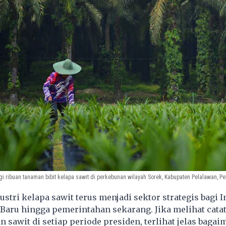
i ribuan tanaman bibit kelapa sawit di perkebunan wilayah Sorek, Kabupaten Pelalawan, Pek
stri kelapa sawit terus menjadi sektor strategis bagi 
 Baru hingga pemerintahan sekarang. Jika melihat cata
n sawit di setiap periode presiden, terlihat jelas baga