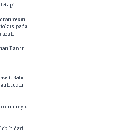
 tetapi
poran resmi
 fokus pada
a arah
han Banjir
awit. Satu
jauh lebih
turunannya.
lebih dari