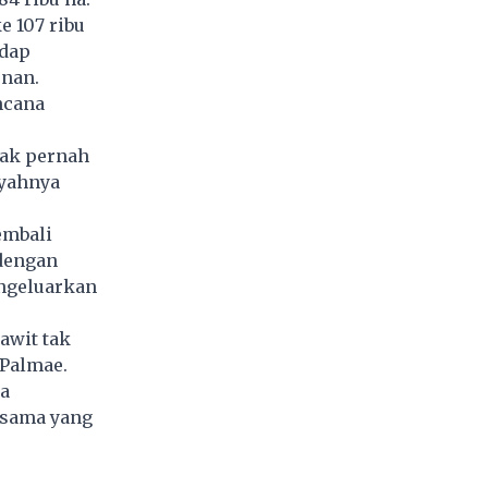
e 107 ribu
adap
unan.
ncana
dak pernah
ayahnya
embali
dengan
ngeluarkan
awit tak
 Palmae.
ua
i sama yang