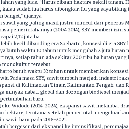
han yang luas. “Harus ribuan hektare sekali tanam. H
r, kalau sudah tua harus dibongkar. Itu yang saya bilan
n banget,” ujarnya.
 sawit yang paling masif justru muncul dari penerus 
masa pemerintahannya (2004-2014), SBY memberi izin s
apai 2,12 juta ha.
lebih kecil dibanding era Soeharto, konsesi di era SBY 
ya butuh waktu 10 tahun untuk mengubah 2 juta hutan 
rtinya, setiap tahun ada sekitar 200 ribu ha hutan yang 
 monokultur tersebut.
arto butuh waktu 32 tahun untuk memberikan konsesi 2
wit. Pada masa SBY, sawit tumbuh menjadi industri ra
spansi di Kalimantan Timur, Kalimantan Tengah, dan R
a minyak nabati global dan dorongan biodiesel menjad
 pertumbuhan baru.
Joko Widodo (2014–2024), ekspansi sawit melambat dra
ibu hektare, terutama setelah pemerintah mengeluarkan
n sawit baru pada 2018–2021.
ah bergeser dari ekspansi ke intensifikasi, peremaja