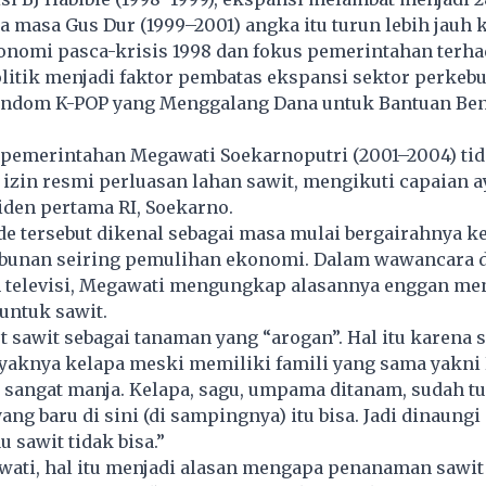
 masa Gus Dur (1999–2001) angka itu turun lebih jauh k
konomi pasca-krisis 1998 dan fokus pemerintahan terh
litik menjadi faktor pembatas ekspansi sektor perkeb
andom K-POP yang Menggalang Dana untuk Bantuan Be
, pemerintahan Megawati Soekarnoputri (2001–2004) ti
izin resmi perluasan lahan sawit, mengikuti capaian 
iden pertama RI, Soekarno.
de tersebut dikenal sebagai masa mulai bergairahnya k
ebunan seiring pemulihan ekonomi. Dalam wawancara 
n televisi, Megawati mengungkap alasannya enggan me
untuk sawit.
sawit sebagai tanaman yang “arogan”. Hal itu karena s
ayaknya kelapa meski memiliki famili yang sama yakni
tu sangat manja. Kelapa, sagu, umpama ditanam, sudah t
ng baru di sini (di sampingnya) itu bisa. Jadi dinaung
u sawit tidak bisa.”
ati, hal itu menjadi alasan mengapa penanaman sawit