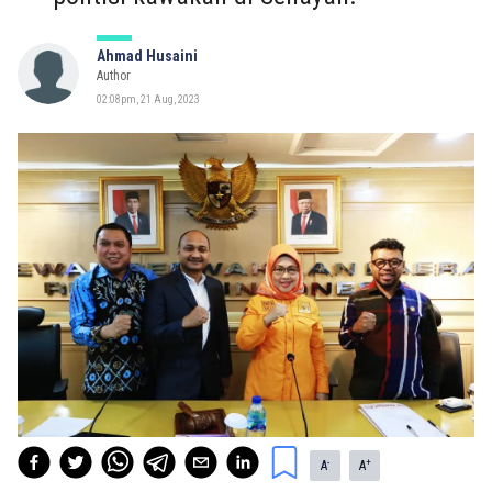
Ahmad Husaini
Author
02:08pm, 21 Aug, 2023
-
+
A
A