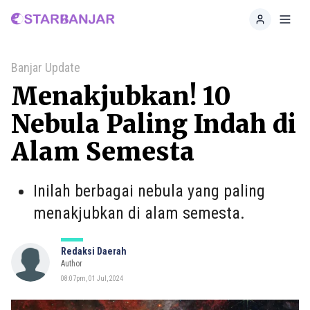
Home
Toggl
Banjar Update
Menakjubkan! 10
Nebula Paling Indah di
Alam Semesta
Inilah berbagai nebula yang paling
menakjubkan di alam semesta.
Redaksi Daerah
Author
08:07pm, 01 Jul, 2024