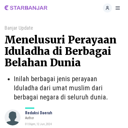
Home
Toggl
Banjar Update
Menelusuri Perayaan
Iduladha di Berbagai
Belahan Dunia
Inilah berbagai jenis perayaan
Iduladha dari umat muslim dari
berbagai negara di seluruh dunia.
Redaksi Daerah
Author
01:06pm, 12 Jun, 2024