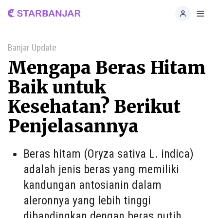
Home
Toggl
Banjar Update
Mengapa Beras Hitam
Baik untuk
Kesehatan? Berikut
Penjelasannya
Beras hitam (Oryza sativa L. indica)
adalah jenis beras yang memiliki
kandungan antosianin dalam
aleronnya yang lebih tinggi
dibandingkan dengan beras putih.