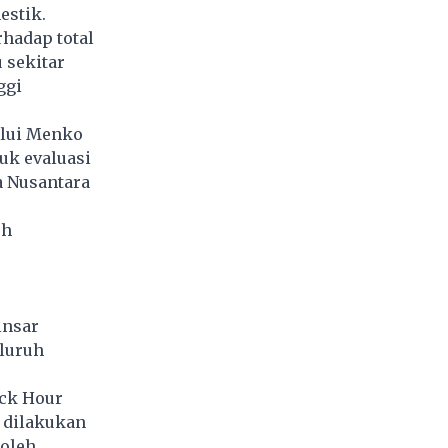
estik.
rhadap total
 sekitar
ggi
alui Menko
uk evaluasi
a Nusantara
sh
insar
luruh
ock Hour
 dilakukan
 oleh