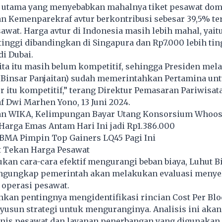
r utama yang menyebabkan mahalnya tiket pesawat dom
n Kemenparekraf avtur berkontribusi sebesar 39,5% te
sawat. Harga avtur di Indonesia masih lebih mahal, yaitu
tinggi dibandingkan di Singapura dan Rp7.000 lebih tin
i Dubai.
ita itu masih belum kompetitif, sehingga Presiden mel
 Binsar Panjaitan) sudah memerintahkan Pertamina unt
ur itu kompetitif,” terang Direktur Pemasaran Pariwisat
 Dwi Marhen Yono, 13 Juni 2024.
an WIKA, Kelimpungan Bayar Utang Konsorsium Whoo
Harga Emas Antam Hari Ini jadi Rp1.386.000
BMA Pimpin Top Gainers LQ45 Pagi Ini
 Tekan Harga Pesawat
an cara-cara efektif mengurangi beban biaya, Luhut B
ngungkap pemerintah akan melakukan evaluasi menye
a operasi pesawat.
kan pentingnya mengidentifikasi rincian Cost Per Bl
yusun strategi untuk menguranginya. Analisis ini akan
enis pesawat dan layanan penerbangan yang digunakan