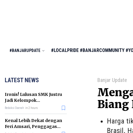
#LOCALPRIDE
#BANJARCOMMUNITY
#Y
#BANJARUPDATE
LATEST NEWS
Banjar Update
Mengap
Ironis! Lulusan SMK Justru
Jadi Kelompok
Biang
Pengangguran Terbanyak
Redaksi Daerah
in 2 hours
di RI
Harga ti
Kenal Lebih Dekat dengan
Feri Amsari, Penggagas
Brasil. H
Kabinet Bayangan