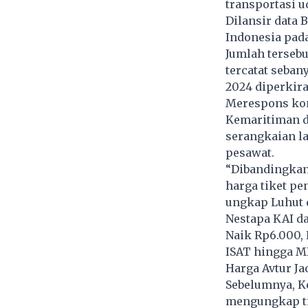
transportasi u
Dilansir data 
Indonesia pada
Jumlah tersebu
tercatat seban
2024 diperkira
Merespons kon
Kemaritiman d
serangkaian la
pesawat.
“Dibandingkan
harga tiket pe
ungkap Luhut di
Nestapa KAI d
Naik Rp6.000, 
ISAT hingga M
Harga Avtur Ja
Sebelumnya, K
mengungkap ti