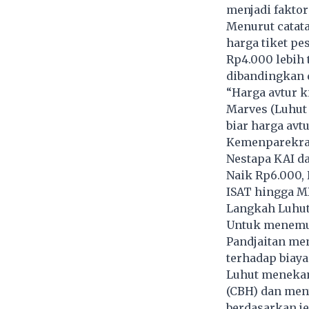
menjadi fakto
Menurut catata
harga tiket pe
Rp4.000 lebih 
dibandingkan d
“Harga avtur k
Marves (Luhut
biar harga avt
Kemenparekraf
Nestapa KAI d
Naik Rp6.000, 
ISAT hingga M
Langkah Luhut
Untuk menemuk
Pandjaitan me
terhadap biay
Luhut menekan
(CBH) dan men
berdasarkan j