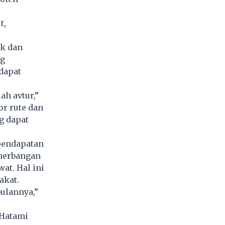
t,
k dan
ng
dapat
ah avtur,”
r rute dan
g dapat
pendapatan
enerbangan
at. Hal ini
akat.
bulannya,”
Hatami