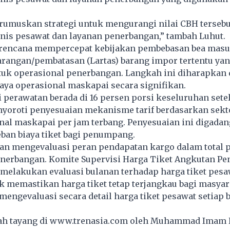
rumuskan strategi untuk mengurangi nilai CBH tersebu
nis pesawat dan layanan penerbangan,” tambah Luhut.
rencana mempercepat kebijakan pembebasan bea masu
arangan/pembatasan (Lartas) barang impor tertentu ya
tuk operasional penerbangan. Langkah ini diharapkan 
aya operasional maskapai secara signifikan.
 perawatan berada di 16 persen porsi keseluruhan setel
nyoroti penyesuaian mekanisme tarif berdasarkan sekto
nal maskapai per jam terbang. Penyesuaian ini digadan
ban biaya tiket bagi penumpang.
an mengevaluasi peran pendapatan kargo dalam total 
nerbangan. Komite Supervisi Harga Tiket Angkutan P
melakukan evaluasi bulanan terhadap harga tiket pesaw
k memastikan harga tiket tetap terjangkau bagi masyar
engevaluasi secara detail harga tiket pesawat setiap 
lah tayang di
www.trenasia.com
oleh Muhammad Imam 