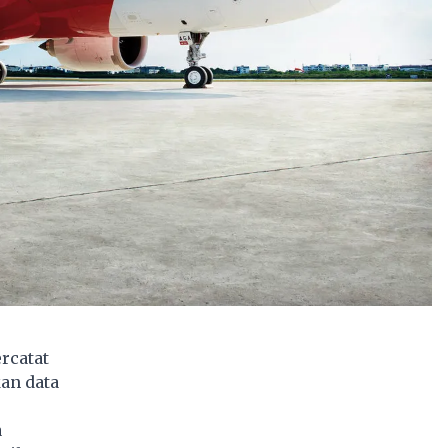
rcatat
kan data
a