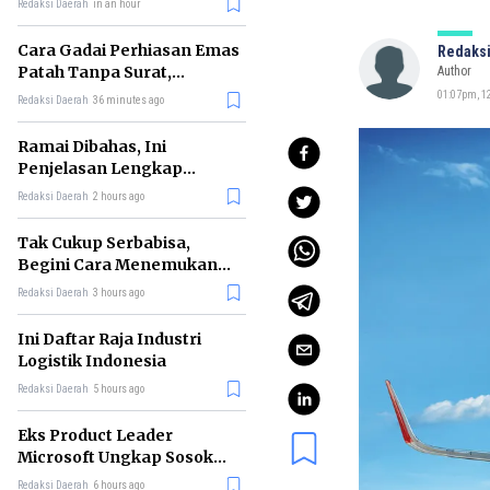
Redaksi Daerah
in an hour
Cara Gadai Perhiasan Emas
Redaksi
Patah Tanpa Surat,
Author
Ternyata Tetap Bisa!
01:07pm, 12
Redaksi Daerah
36 minutes ago
Ramai Dibahas, Ini
Penjelasan Lengkap
tentang Konsep Kabinet
Redaksi Daerah
2 hours ago
Bayangan
Tak Cukup Serbabisa,
Begini Cara Menemukan
'Spike' agar CV Dilirik HR
Redaksi Daerah
3 hours ago
Ini Daftar Raja Industri
Logistik Indonesia
Redaksi Daerah
5 hours ago
Eks Product Leader
Microsoft Ungkap Sosok
yang Paling Cocok
Redaksi Daerah
6 hours ago