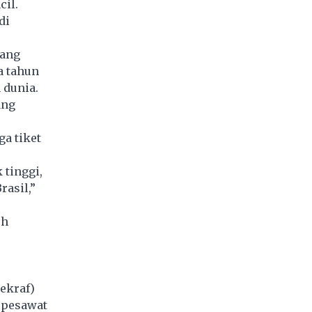
cil.
di
yang
a tahun
 dunia.
ang
a tiket
tinggi,
rasil,”
sh
ekraf)
 pesawat