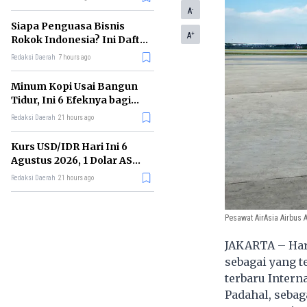
Memimpin di Era AI
-
A
Siapa Penguasa Bisnis
+
A
Rokok Indonesia? Ini Daftar
Perusahaan Terbesarnya
Redaksi Daerah
7 hours ago
Minum Kopi Usai Bangun
Tidur, Ini 6 Efeknya bagi
Kesehatan Tubuh
Redaksi Daerah
21 hours ago
Kurs USD/IDR Hari Ini 6
Agustus 2026, 1 Dolar AS
Kini Berapa Rupiah?
Redaksi Daerah
21 hours ago
Pesawat AirAsia Airbus
JAKARTA – Harg
sebagai yang t
terbaru Intern
Padahal, sebag