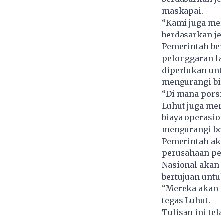
maskapai.
“Kami juga me
berdasarkan je
Pemerintah be
pelonggaran l
diperlukan un
mengurangi bi
“Di mana porsi
Luhut juga me
biaya operasio
mengurangi be
Pemerintah ak
perusahaan pe
Nasional akan 
bertujuan untu
“Mereka akan m
tegas Luhut.
Tulisan ini te