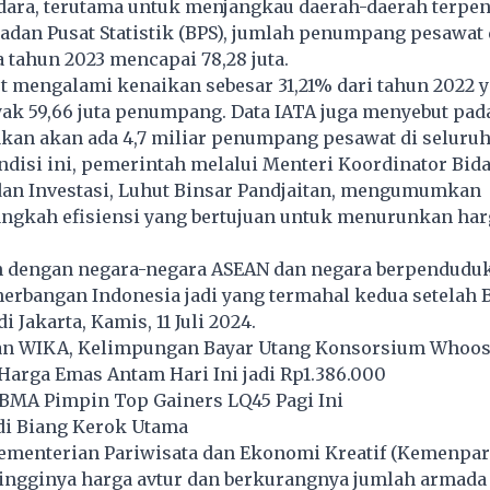
dara, terutama untuk menjangkau daerah-daerah terpen
Badan Pusat Statistik (BPS), jumlah penumpang pesawat 
 tahun 2023 mencapai 78,28 juta.
t mengalami kenaikan sebesar 31,21% dari tahun 2022 
yak 59,66 juta penumpang. Data IATA juga menyebut pad
kan akan ada 4,7 miliar penumpang pesawat di seluruh
disi ini, pemerintah melalui Menteri Koordinator Bid
an Investasi, Luhut Binsar Pandjaitan, mengumumkan
ngkah efisiensi yang bertujuan untuk menurunkan harg
 dengan negara-negara ASEAN dan negara berpenduduk 
nerbangan Indonesia jadi yang termahal kedua setelah B
 Jakarta, Kamis, 11 Juli 2024.
an WIKA, Kelimpungan Bayar Utang Konsorsium Whoo
Harga Emas Antam Hari Ini jadi Rp1.386.000
BMA Pimpin Top Gainers LQ45 Pagi Ini
di Biang Kerok Utama
ementerian Pariwisata dan Ekonomi Kreatif (Kemenpar
ngginya harga avtur dan berkurangnya jumlah armada