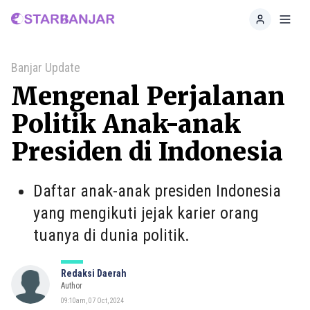
Home
Toggl
Banjar Update
Mengenal Perjalanan
Politik Anak-anak
Presiden di Indonesia
Daftar anak-anak presiden Indonesia
yang mengikuti jejak karier orang
tuanya di dunia politik.
Redaksi Daerah
Author
09:10am, 07 Oct, 2024