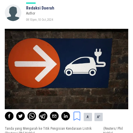
Redaksi Daerah
Author
08:10pm, 10 Oct, 2024
-
+
A
A
Tanda yang Mengarah ke Titik Pengisian Kendaraan Listrik
(Reuters/ Phil