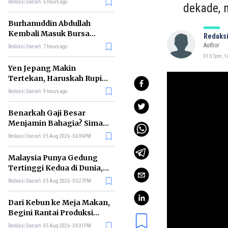
Redaksi Daerah
6 hours ago
dekade, 
Burhanuddin Abdullah
Kembali Masuk Bursa
Redaksi
Gubernur BI, Ini Rekam
Author
Redaksi Daerah
7 hours ago
Jejaknya
01:07pm, 16
Yen Jepang Makin
Tertekan, Haruskah Rupiah
Ikut Khawatir?
Redaksi Daerah
9 hours ago
Benarkah Gaji Besar
Menjamin Bahagia? Simak
Penjelasan Ilmu Ekonomi
Redaksi Daerah
05 Aug 2026 - 06:36PM
Malaysia Punya Gedung
Tertinggi Kedua di Dunia,
Ini Daftar Lengkap 2026
Redaksi Daerah
05 Aug 2026 - 05:27PM
Dari Kebun ke Meja Makan,
Begini Rantai Produksi
Sawit di Indonesia
Redaksi Daerah
05 Aug 2026 - 04:31PM