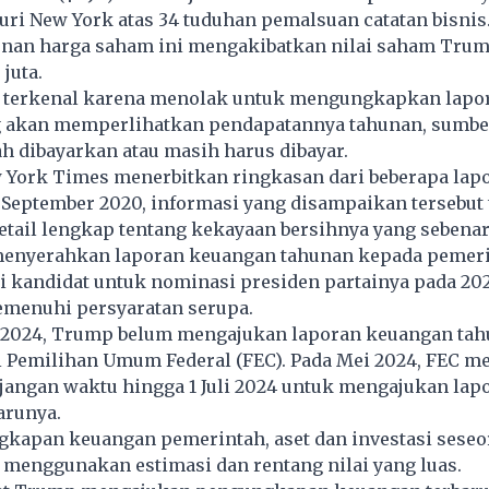
juri New York atas 34 tuduhan pemalsuan catatan bisni
unan harga saham ini mengakibatkan nilai saham Trum
juta.
terkenal karena menolak untuk mengungkapkan lapo
g akan memperlihatkan pendapatannya tahunan, sumber
ah dibayarkan atau masih harus dibayar.
York Times menerbitkan ringkasan dari beberapa lap
September 2020, informasi yang disampaikan tersebut 
tail lengkap tentang kekayaan bersihnya yang sebenar
enyerahkan laporan keuangan tahunan kepada pemer
ai kandidat untuk nominasi presiden partainya pada 2024
menuhi persyaratan serupa.
i 2024, Trump belum mengajukan laporan keuangan tah
 Pemilihan Umum Federal (FEC). Pada Mei 2024, FEC m
angan waktu hingga 1 Juli 2024 untuk mengajukan lap
arunya.
kapan keuangan pemerintah, aset dan investasi seseo
 menggunakan estimasi dan rentang nilai yang luas.