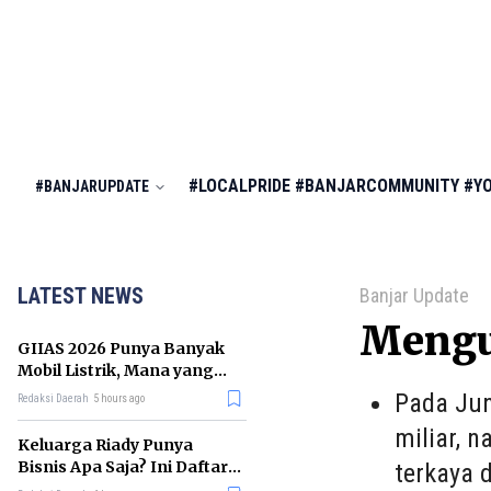
#LOCALPRIDE
#BANJARCOMMUNITY
#Y
#BANJARUPDATE
LATEST NEWS
Banjar Update
Mengu
GIIAS 2026 Punya Banyak
Mobil Listrik, Mana yang
Cocok untuk Gaji Rp10 Juta?
Pada Jun
Redaksi Daerah
5 hours ago
miliar, 
Keluarga Riady Punya
Bisnis Apa Saja? Ini Daftar
terkaya 
Kerajaan Usahanya