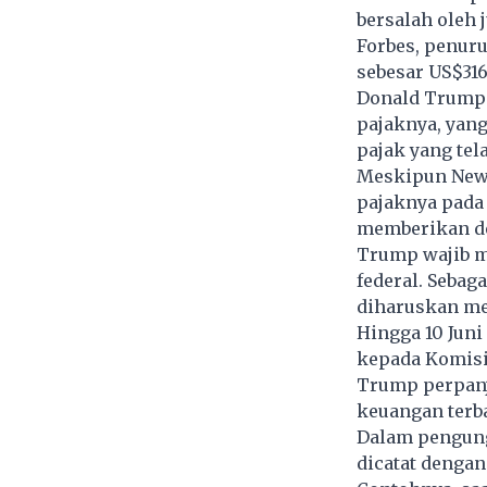
bersalah oleh 
Forbes, penur
sebesar US$316 
Donald Trump 
pajaknya, yan
pajak yang tel
Meskipun New 
pajaknya pada 
memberikan de
Trump wajib m
federal. Sebag
diharuskan me
Hingga 10 Jun
kepada Komisi
Trump perpanj
keuangan terb
Dalam pengung
dicatat dengan