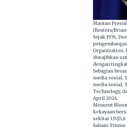
Mantan Presid
(Reuters/Brian
Sejak 1976,
Don
pengembangan 
Organization.
diwajibkan un
dengan tingkat
Sebagian besar
media sosial,
media sosial, 
Technology, d
April 2024.
Menurut Bloom
kekayaan bers
sekitar US$5,6
Saham Trump M