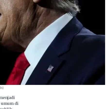
is)
menjadi
at umum di