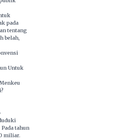
publik
ntuk
ak pada
an tentang
h belah,
onvensi
iun Untuk
i Menkeu
i?
p
duduki
 Pada tahun
 miliar.