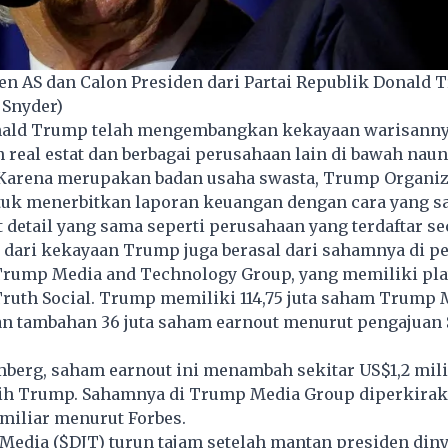
en AS dan Calon Presiden dari Partai Republik Donald
 Snyder)
ald Trump
telah mengembangkan kekayaan warisanny
real estat dan berbagai perusahaan lain di bawah na
 Karena merupakan badan usaha swasta, Trump Organiz
tuk menerbitkan laporan keuangan dengan cara yang s
 detail yang sama seperti perusahaan yang terdaftar se
 dari kekayaan Trump juga berasal dari sahamnya di p
 Trump Media and Technology Group, yang memiliki pl
Truth Social. Trump memiliki 114,75 juta saham Trump 
an tambahan 36 juta saham earnout menurut pengajuan 
berg, saham earnout ini menambah sekitar US$1,2 mili
ih Trump. Sahamnya di Trump Media Group diperkiraka
 miliar menurut Forbes.
edia ($DJT) turun tajam setelah mantan presiden din