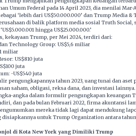
at Trump mengajukan pengungkapan keuangan terbar
an Umum Federal pada 14 April 2023, dia menilai Mar-
sebagai ‘lebih dari US$50.000.000’ dan Trump Media &
erusahaan di balik platform media sosial Truth Social, 
 ‘US$5.000.001 hingga US$25.000.000.’
, kekayaan Trump, per Mei 2024, terdiri dari:
an Technology Group: US$5,6 miliar
1 miliar
Resor: US$810 juta
US$100 juta
um: -US$540 juta
lir pengungkapannya tahun 2023, uang tunai dan aset 
usan saham, obligasi, reksa dana, dan investasi lainnya.
 angka-angka dalam formulir pengungkapan keuangan 
diri, dan pada bulan Februari 2022, firma akuntansi la
engumumkan mereka tidak lagi dapat mendukung lap
 disiapkannya untuk Trump Organization antara tahun
njol di Kota New York yang Dimiliki Trump