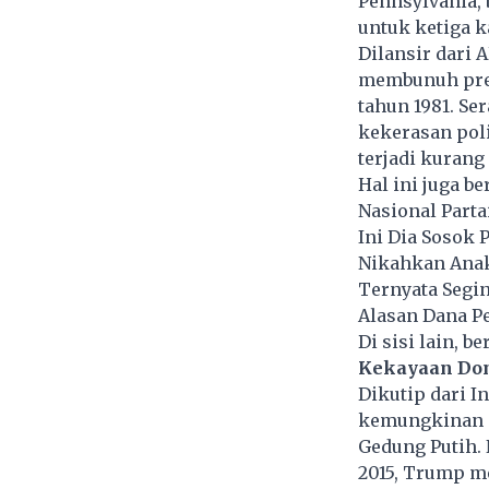
Pennsylvania, 
untuk ketiga k
Dilansir dari 
membunuh pres
tahun 1981. Se
kekerasan poli
terjadi kurang
Hal ini juga 
Nasional Parta
Ini Dia Sosok
Nikahkan Ana
Ternyata Segi
Alasan Dana Pe
Di sisi lain, 
Kekayaan Do
Dikutip dari I
kemungkinan m
Gedung Putih.
2015, Trump me