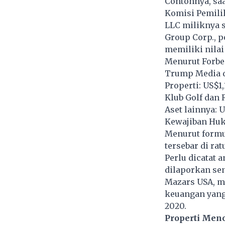
Contohnya, sa
Komisi Pemilih
LLC miliknya 
Group Corp., p
memiliki nilai
Menurut Forbes
Trump Media d
Properti: US$1,
Klub Golf dan 
Aset lainnya: 
Kewajiban Huk
Menurut formu
tersebar di rat
Perlu dicatat
dilaporkan sen
Mazars USA, m
keuangan yang
2020.
Properti Meno