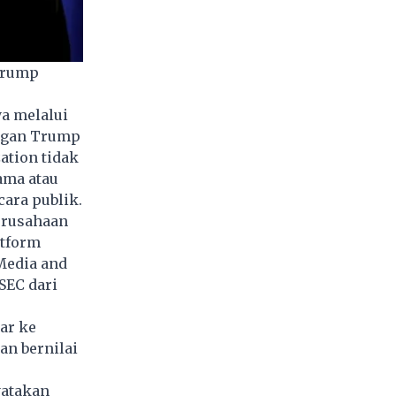
 Trump
a melalui
ungan Trump
ation tidak
ama atau
cara publik.
erusahaan
atform
Media and
SEC dari
ar ke
n bernilai
yatakan