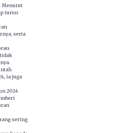
s. Menurut
p turun
ran
nya, serta
oran
tidak
nya.
intah
, ia juga
un 2024
emberi
oran
rang sering