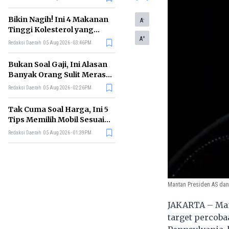
Bikin Nagih! Ini 4 Makanan
-
A
Tinggi Kolesterol yang
+
Sebaiknya Dikurangi
A
Redaksi Daerah
05 Aug 2026 - 03:46PM
Bukan Soal Gaji, Ini Alasan
Banyak Orang Sulit Merasa
Cukup
Redaksi Daerah
05 Aug 2026 - 02:26PM
Tak Cuma Soal Harga, Ini 5
Tips Memilih Mobil Sesuai
Kebutuhan
Redaksi Daerah
05 Aug 2026 - 01:39PM
Mantan Presiden AS dan 
JAKARTA – Man
target percoba