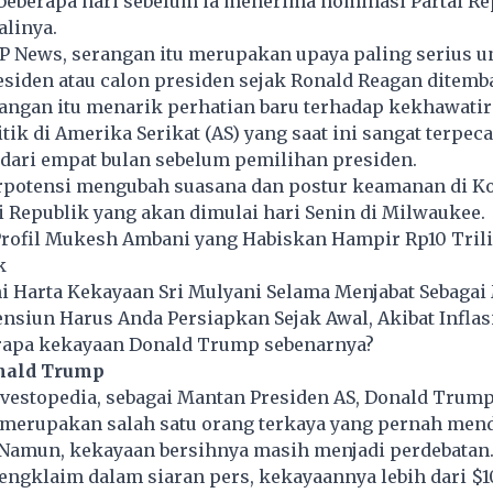
beberapa hari sebelum ia menerima nominasi Partai Re
alinya.
AP News, serangan itu merupakan upaya paling serius u
iden atau calon presiden sejak Ronald Reagan ditemb
rangan itu menarik perhatian baru terhadap kekhawatir
tik di
Amerika Serikat
(AS) yang saat ini sangat terpeca
 dari empat bulan sebelum pemilihan presiden.
berpotensi mengubah suasana dan postur keamanan di K
i Republik yang akan dimulai hari Senin di Milwaukee.
 Profil Mukesh Ambani yang Habiskan Hampir Rp10 Tril
k
ni Harta Kekayaan Sri Mulyani Selama Menjabat Sebaga
nsiun Harus Anda Persiapkan Sejak Awal, Akibat Inflas
berapa kekayaan Donald Trump sebenarnya?
nald Trump
nvestopedia, sebagai Mantan Presiden AS, Donald Trum
erupakan salah satu orang terkaya yang pernah men
 Namun, kekayaan bersihnya masih menjadi perdebatan.
ngklaim dalam siaran pers, kekayaannya lebih dari $10