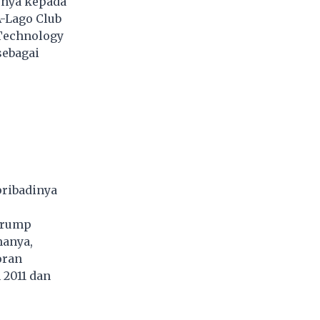
unya kepada
A-Lago Club
 Technology
sebagai
pribadinya
Trump
manya,
oran
 2011 dan