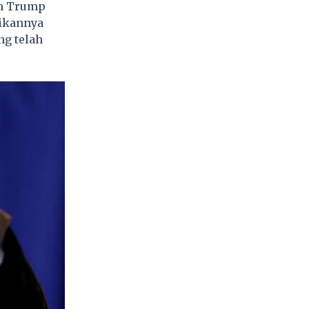
ih Trump
dikannya
ng telah