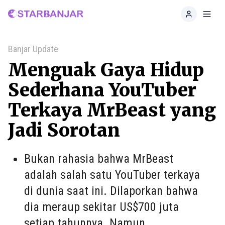
Home
Toggl
Banjar Update
Menguak Gaya Hidup
Sederhana YouTuber
Terkaya MrBeast yang
Jadi Sorotan
Bukan rahasia bahwa MrBeast
adalah salah satu YouTuber terkaya
di dunia saat ini. Dilaporkan bahwa
dia meraup sekitar US$700 juta
setiap tahunnya. Namun