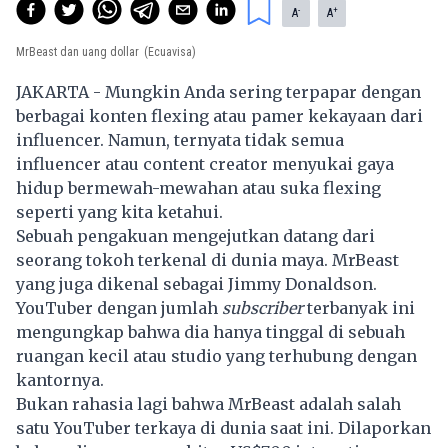
-
+
A
A
MrBeast dan uang dollar
(Ecuavisa)
JAKARTA - Mungkin Anda sering terpapar dengan
berbagai konten flexing atau pamer kekayaan dari
influencer. Namun, ternyata tidak semua
influencer atau content creator menyukai gaya
hidup bermewah-mewahan atau suka flexing
seperti yang kita ketahui.
Sebuah pengakuan mengejutkan datang dari
seorang tokoh terkenal di dunia maya. MrBeast
yang juga dikenal sebagai Jimmy Donaldson.
YouTuber dengan jumlah
subscriber
terbanyak ini
mengungkap bahwa dia hanya tinggal di sebuah
ruangan kecil atau studio yang terhubung dengan
kantornya.
Bukan rahasia lagi bahwa
MrBeast
adalah salah
satu
YouTuber t
erkaya di dunia saat ini. Dilaporkan