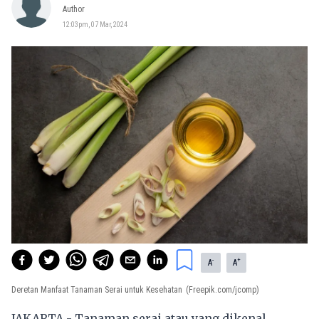
Author
12:03pm, 07 Mar, 2024
-
+
A
A
Deretan Manfaat Tanaman Serai untuk Kesehatan
(Freepik.com/jcomp)
JAKARTA - Tanaman serai atau yang dikenal