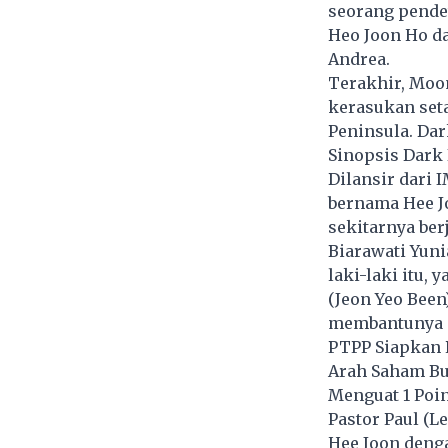
seorang pendet
Heo Joon Ho d
Andrea.
Terakhir, Moo
kerasukan seta
Peninsula. Dar
Sinopsis Dark
Dilansir dari 
bernama Hee Jo
sekitarnya be
Biarawati Yun
laki-laki itu,
(Jeon Yeo Been
membantunya m
PTPP Siapkan R
Arah Saham Bu
Menguat 1 Poin,
Pastor Paul (L
Hee Joon deng