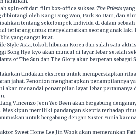
an nantikan.”
ah spin-off dari film box-office sukses
The Priests
yang 
g dibintangi oleh Kang Dong Won, Park So Dam, dan Kim
isahkan tentang sekelompok individu di dalam sebuah 
al terlarang untuk menyelamatkan seorang anak laki-l
lis yang sangat kuat.
ife Style Asia, tokoh hiburan Korea dan salah satu aktr
ggi Song Hye-kyo akan muncul di layar lebar setelah se
ants of The Sun dan The Glory akan berperan sebagai S
elakukan tindakan ekstrem untuk mempersiapkan ritua
tan jahat. Penonton mengharapkan penampilannya ya
 ini akan menandai penampilan layar lebar pertamanya 
un.
bintang Vincenzo Jeon Yeo Been akan bergabung dengann
. Meskipun memiliki pandangan skeptis terhadap ritua
emutuskan untuk bergabung dengan Suster Yunia karena
.
, aktor Sweet Home Lee Jin Wook akan memerankan Fath