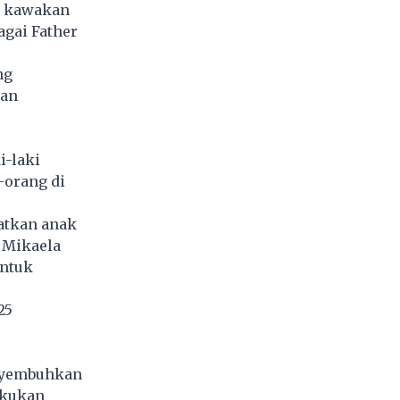
ng kawakan
gai Father
ng
dan
i-laki
-orang di
atkan anak
i Mikaela
untuk
25
enyembuhkan
akukan