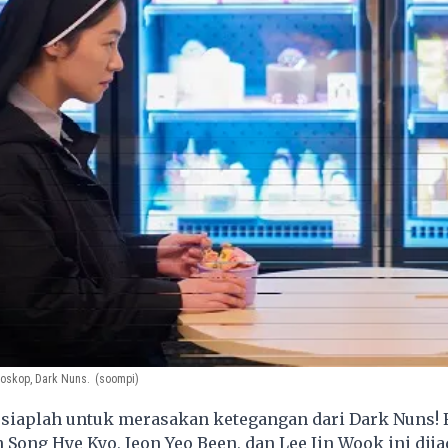
ioskop, Dark Nuns.
(soompi)
siaplah untuk merasakan ketegangan dari Dark Nuns! 
h Song Hye Kyo, Jeon Yeo Been, dan Lee Jin Wook ini di