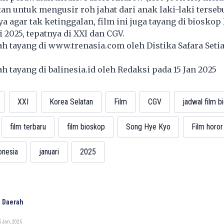
an untuk mengusir roh jahat dari anak laki-laki tersebu
ya agar tak ketinggalan, film ini juga tayang di bioskop
i 2025, tepatnya di XXI dan CGV.
lah tayang di
www.trenasia.com
oleh Distika Safara Seti
lah tayang di
balinesia.id
oleh Redaksi pada 15 Jan 2025
XXI
Korea Selatan
Film
CGV
jadwal film b
film terbaru
film bioskop
Song Hye Kyo
Film horor
onesia
januari
2025
 Daerah
 Jan, 2025