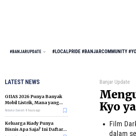
#LOCALPRIDE
#BANJARCOMMUNITY
#Y
#BANJARUPDATE
LATEST NEWS
Banjar Update
Mengu
GIIAS 2026 Punya Banyak
Mobil Listrik, Mana yang
Kyo ya
Cocok untuk Gaji Rp10 Juta?
Redaksi Daerah
8 hours ago
Film Dar
Keluarga Riady Punya
Bisnis Apa Saja? Ini Daftar
dalam se
Kerajaan Usahanya