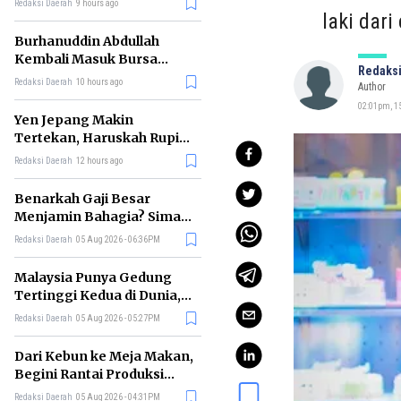
Redaksi Daerah
9 hours ago
laki dar
Burhanuddin Abdullah
Kembali Masuk Bursa
Redaksi
Gubernur BI, Ini Rekam
Redaksi Daerah
10 hours ago
Author
Jejaknya
02:01pm, 15
Yen Jepang Makin
Tertekan, Haruskah Rupiah
Ikut Khawatir?
Redaksi Daerah
12 hours ago
Benarkah Gaji Besar
Menjamin Bahagia? Simak
Penjelasan Ilmu Ekonomi
Redaksi Daerah
05 Aug 2026 - 06:36PM
Malaysia Punya Gedung
Tertinggi Kedua di Dunia,
Ini Daftar Lengkap 2026
Redaksi Daerah
05 Aug 2026 - 05:27PM
Dari Kebun ke Meja Makan,
Begini Rantai Produksi
Sawit di Indonesia
Redaksi Daerah
05 Aug 2026 - 04:31PM