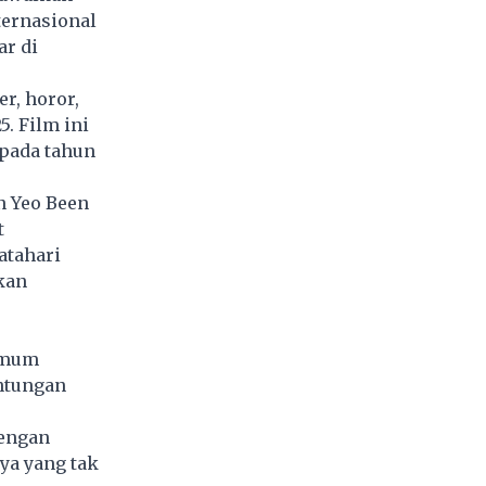
ternasional
ar di
r, horor,
5. Film ini
 pada tahun
n Yeo Been
t
atahari
kan
 Umum
ntungan
dengan
ya yang tak