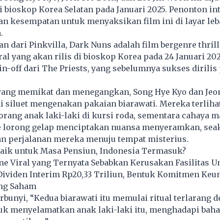
i bioskop Korea Selatan pada Januari 2025. Penonton in
n kesempatan untuk menyaksikan film ini di layar leb
.
n dari Pinkvilla, Dark Nuns adalah film bergenre thrille
al yang akan rilis di bioskop Korea pada 24 Januari 202
-off dari The Priests, yang sebelumnya sukses dirilis
yang memikat dan menegangkan, Song Hye Kyo dan Jeo
 siluet mengenakan pakaian biarawati. Mereka terliha
ang anak laki-laki di kursi roda, sementara cahaya m
 lorong gelap menciptakan nuansa menyeramkan, sea
n perjalanan mereka menuju tempat misterius.
baik untuk Masa Pensiun, Indonesia Termasuk?
ame Viral yang Ternyata Sebabkan Kerusakan Fasilitas
Dividen Interim Rp20,33 Triliun, Bentuk Komitmen Keu
ng Saham
rbunyi, “Kedua biarawati itu memulai ritual terlarang 
uk menyelamatkan anak laki-laki itu, menghadapi baha