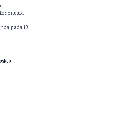
t.
 Indonesia
anda pada 12
ioskop