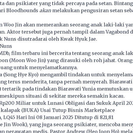
a dan psikiater yang tidak percaya pada setan. Binta
ari Bloodhounds
akan
melakukan pengusiran setan seba
n Woo Jin akan memerankan seorang anak laki-laki ya
n. Aktor tersebut juga pernah tampil dalam Vagabond 
k Nuns disutradarai oleh Kwak Hyuk Jae.
 Nuns
IMDb,
film
terbaru ini bercerita tentang seorang anak lak
on (Moon Woo Jin) yang dirasuki oleh roh jahat. Orang
rjuang untuk menyelamatkannya.
ia (Song Hye Kyo) mengambil tindakan untuk menyelam
 yang terus menderita, tanpa pernah menyerah. Biarawat
) tertarik pada tindakan Biarawati Yunia memutuskan 
eskipun situasi di sekitar mereka semakin kacau.
p200 Miliar untuk Lunasi Obligasi dan Sukuk April 20
kalapak (BUKA) Usai Tutup Bisnis Marketplace
 LQ45 Hari Ini 08 Januari 2025 Ditutup di 821,81
ee Jin Wook), yang juga seorang psikiater, mencoba m
an perawatan medis. Pastor Andrew (Heo Joon Ho) mel