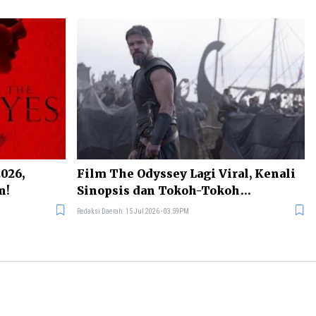
2026,
Film The Odyssey Lagi Viral, Kenali
n!
Sinopsis dan Tokoh-Tokoh
Pentingnya
Redaksi Daerah
15 Jul 2026 - 03:59PM