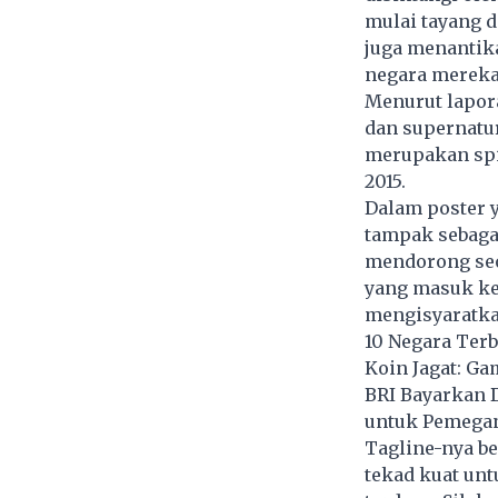
mulai tayang d
juga menantika
negara mereka
Menurut lapora
dan supernatur
merupakan spin
2015.
Dalam poster 
tampak sebagai
mendorong seor
yang masuk ke
mengisyaratka
10 Negara Ter
Koin Jagat: G
BRI Bayarkan 
untuk Pemega
Tagline-nya be
tekad kuat unt