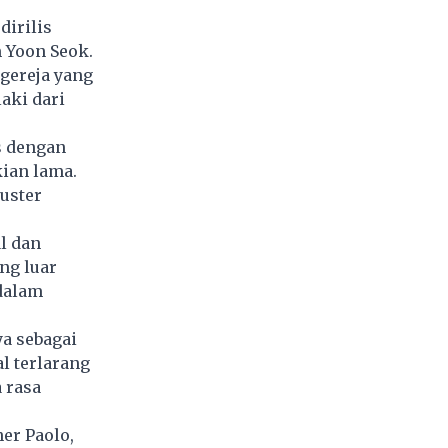
dirilis
 Yoon Seok.
gereja yang
aki dari
is dengan
kian lama.
uster
l dan
ng luar
dalam
ya sebagai
l terlarang
 rasa
er Paolo,