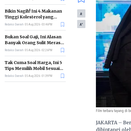
Bikin Nagih! Ini 4 Makanan
-
A
Tinggi Kolesterol yang
Sebaiknya Dikurangi
+
A
Redaksi Daerah
05 Aug 2026 - 03:46PM
Bukan Soal Gaji, Ini Alasan
Banyak Orang Sulit Merasa
Cukup
Redaksi Daerah
05 Aug 2026 - 02:26PM
Tak Cuma Soal Harga, Ini 5
Tips Memilih Mobil Sesuai
Kebutuhan
Redaksi Daerah
05 Aug 2026 - 01:39PM
Film terbaru tayang di b
JAKARTA – Ber
dibintangi ole