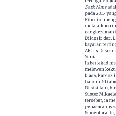
terduga. Silak
Dark Nuns
adal
pada 2015, yan
Film ini meng
melakukan ritu
cengkeraman ib
Dilansir dari L
bayaran tertin
Aktris Descend
Yunia.
Ia bertekad m
melawan kekua
biasa, karena
hampir 10 tah
Di sisi lain, 
Suster Mikaela
tersebut, ia m
penasarannya
Sementara itu