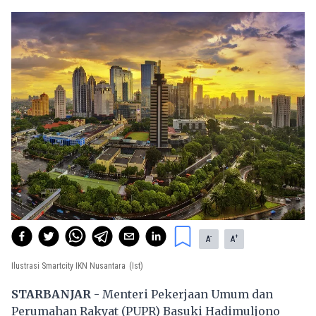
-
+
A
A
Ilustrasi Smartcity IKN Nusantara
(Ist)
STARBANJAR
- Menteri Pekerjaan Umum dan
Perumahan Rakyat (PUPR) Basuki Hadimuljono