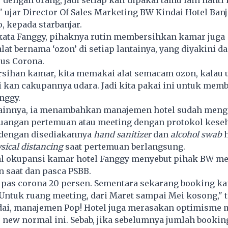
dengan orang, jadi setiap kali dipakai tamu lain nanti 
," ujar Director Of Sales Marketing BW Kindai Hotel Ban
 kepada starbanjar.
 kata Fanggy, pihaknya rutin membersihkan kamar juga
at bernama ‘ozon’ di setiap lantainya, yang diyakini da
us Corona.
rsihan kamar, kita memakai alat semacam ozon, kalau 
i kan cakupannya udara. Jadi kita pakai ini untuk mem
anggy.
lainnya, ia menambahkan manajemen hotel sudah meng
angan pertemuan atau meeting dengan protokol keseh
 dengan disediakannya
hand
sanitizer
dan
alcohol
swab
h
sical distancing
saat pertemuan berlangsung.
al okupansi kamar hotel Fanggy menyebut pihak BW me
an saat dan pasca PSBB.
 pas corona 20 persen. Sementara sekarang booking ka
Untuk ruang meeting, dari Maret sampai Mei kosong," 
dai, manajemen Pop! Hotel juga merasakan optimisme 
 new normal ini. Sebab, jika sebelumnya jumlah booki