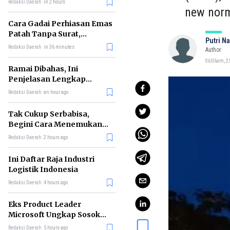
Redaksi Daerah
in 2 hours
new norm
Cara Gadai Perhiasan Emas
Patah Tanpa Surat,
Putri N
Ternyata Tetap Bisa!
Redaksi Daerah
in 36 minutes
Author
06:06am, 2
Ramai Dibahas, Ini
Penjelasan Lengkap
tentang Konsep Kabinet
Redaksi Daerah
an hour ago
Bayangan
Tak Cukup Serbabisa,
Begini Cara Menemukan
'Spike' agar CV Dilirik HR
Redaksi Daerah
2 hours ago
Ini Daftar Raja Industri
Logistik Indonesia
Redaksi Daerah
4 hours ago
Eks Product Leader
Microsoft Ungkap Sosok
yang Paling Cocok
Redaksi Daerah
5 hours ago