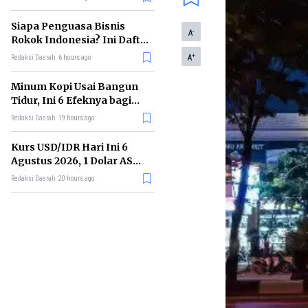
Memimpin di Era AI
Siapa Penguasa Bisnis
-
A
Rokok Indonesia? Ini Daftar
Perusahaan Terbesarnya
+
A
Redaksi Daerah
6 hours ago
Minum Kopi Usai Bangun
Tidur, Ini 6 Efeknya bagi
Kesehatan Tubuh
Redaksi Daerah
19 hours ago
Kurs USD/IDR Hari Ini 6
Agustus 2026, 1 Dolar AS
Kini Berapa Rupiah?
Redaksi Daerah
20 hours ago