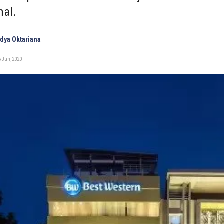
al.
adya Oktariana
5 Jun, 2020