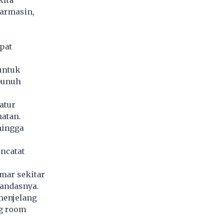
kita
jarmasin,
pat
untuk
bunuh
atur
atan.
ingga
ncatat
mar sekitar
tandasnya.
menjelang
ng room