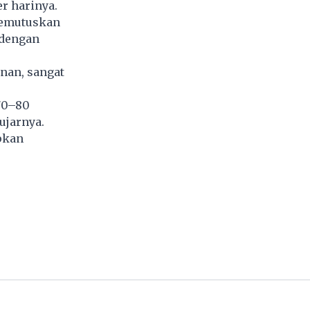
r harinya.
memutuskan
 dengan
nan, sangat
70–80
ujarnya.
apkan