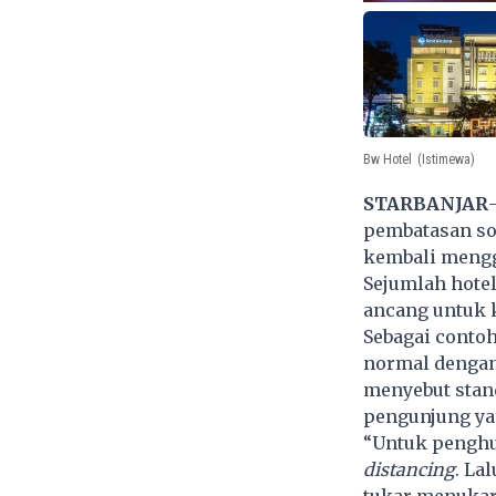
Bw Hotel
(Istimewa)
STARBANJAR
pembatasan sos
kembali mengg
Sejumlah hotel
ancang untuk k
Sebagai contoh
normal dengan
menyebut stan
pengunjung ya
“Untuk penghu
distancing
. La