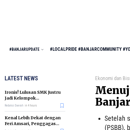
#LOCALPRIDE
#BANJARCOMMUNITY
#Y
#BANJARUPDATE
LATEST NEWS
Ekonomi dan Bis
Menuju
Ironis! Lulusan SMK Justru
Jadi Kelompok
Banja
Pengangguran Terbanyak
Redaksi Daerah
in 4 hours
di RI
Setelah 
Kenal Lebih Dekat dengan
Feri Amsari, Penggagas
(PSBB), 
Kabinet Bayangan