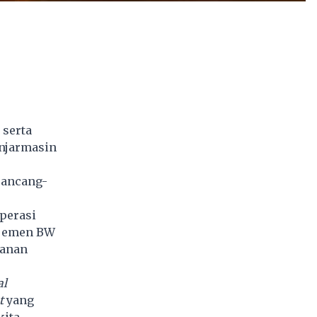
 serta
anjarmasin
 ancang-
perasi
ajemen BW
manan
al
t
yang