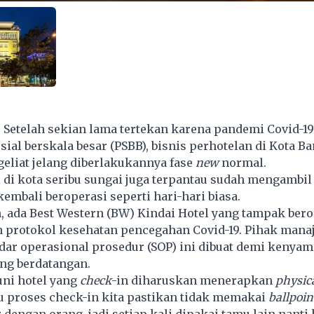
- Setelah sekian lama tertekan karena pandemi Covid-19
ial berskala besar (PSBB), bisnis perhotelan di Kota B
eliat jelang diberlakukannya fase
new
normal.
 di kota seribu sungai juga terpantau sudah mengambil
embali beroperasi seperti hari-hari biasa.
, ada Best Western (BW) Kindai Hotel yang tampak bero
 protokol kesehatan pencegahan Covid-19. Pihak man
dar operasional prosedur (SOP) ini dibuat demi kenya
ng berdatangan.
ni hotel yang
check
-in diharuskan menerapkan
physic
lu proses check-in kita pastikan tidak memakai
ballpoin