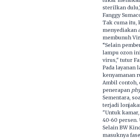
tukar menukar 
sterilkan dulu
Fanggy Sumaco,
Tak cuma itu,
menyediakan al
membunuh Vir
“Selain pembe
lampu ozon in
virus," tutur F
Pada layanan 
kenyamanan ru
Ambil contoh,
penerapan
phy
Sementara, so
terjadi lonjak
"Untuk kamar,
40-60 persen. 
Selain BW Kin
masuknya fase