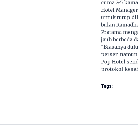
cuma 2-5 kamar
Hotel Manager
untuk tutup d
bulan Ramadh
Pratama mengak
jauh berbeda d
"Biasanya dul
persen namun k
Pop Hotel send
protokol keseh
Tags: