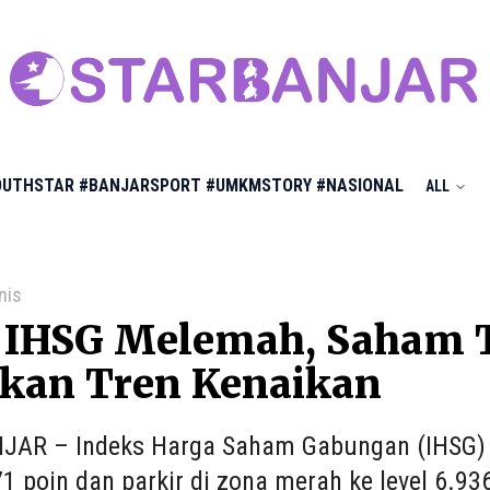
OUTHSTAR
#BANJARSPORT
#UMKMSTORY
#NASIONAL
ALL
nis
 IHSG Melemah, Saham 
tkan Tren Kenaikan
AR – Indeks Harga Saham Gabungan (IHSG) p
71 poin dan parkir di zona merah ke level 6.93