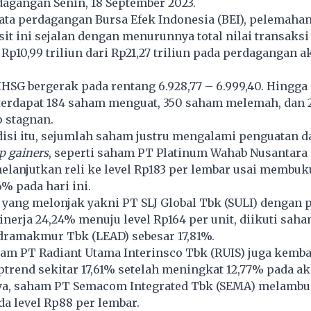
dagangan Senin, 18 September 2023.
ta perdagangan Bursa Efek Indonesia (BEI), pelemahan
t ini sejalan dengan menurunnya total nilai transaksi
Rp10,99 triliun dari Rp21,27 triliun pada perdagangan 
IHSG
bergerak pada rentang 6.928,77 – 6.999,40. Hingg
terdapat 184 saham menguat, 350 saham melemah, dan 
p stagnan.
disi itu, sejumlah saham justru mengalami penguatan 
p gainers
, seperti saham PT Platinum Wahab Nusantara
elanjutkan reli ke level Rp183 per lembar usai membu
% pada hari ini.
yang melonjak yakni PT SLJ Global Tbk (SULI) dengan 
nerja 24,24% menuju level Rp164 per unit, diikuti sah
ramakmur Tbk (LEAD) sebesar 17,81%.
am PT Radiant Utama Interinsco Tbk (RUIS) juga kemba
trend sekitar 17,61% setelah meningkat 12,77% pada a
tnya, saham PT Semacom Integrated Tbk (SEMA) melambu
da level Rp88 per lembar.