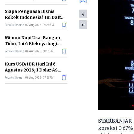
Memimpin di Era AI
Siapa Penguasa Bisnis
-
A
Rokok Indonesia? Ini Daftar
Perusahaan Terbesarnya
+
A
Redaksi Daerah
07 Aug 2026 - 09:25AM
Minum Kopi Usai Bangun
Tidur, Ini 6 Efeknya bagi
Kesehatan Tubuh
Redaksi Daerah
06 Aug 2026 - 08:15PM
Kurs USD/IDR Hari Ini 6
Agustus 2026, 1 Dolar AS
Kini Berapa Rupiah?
Redaksi Daerah
06 Aug 2026 - 07:56PM
STARBANJAR
koreksi 0,67% 