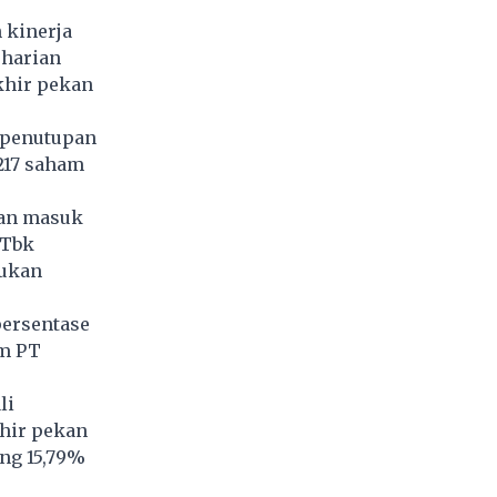
 kinerja
 harian
akhir pekan
a penutupan
217 saham
dan masuk
 Tbk
kukan
persentase
am PT
li
khir pekan
ng 15,79%