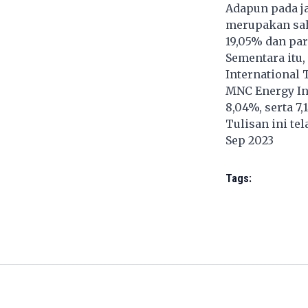
Adapun pada j
merupakan sah
19,05% dan par
Sementara itu
International
MNC Energy In
8,04%, serta 7,
Tulisan ini te
Sep 2023
Tags: