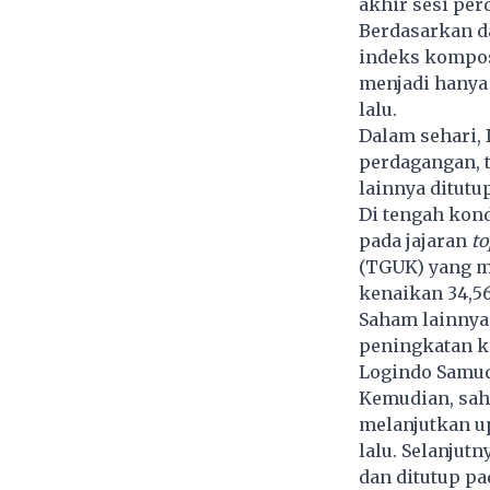
akhir sesi per
Berdasarkan da
indeks komposi
menjadi hanya 
lalu.
Dalam sehari,
perdagangan, 
lainnya ditutu
Di tengah kon
pada jajaran
to
(TGUK) yang m
kenaikan 34,56
Saham lainnya 
peningkatan ki
Logindo Samud
Kemudian, sah
melanjutkan up
lalu. Selanju
dan ditutup pa