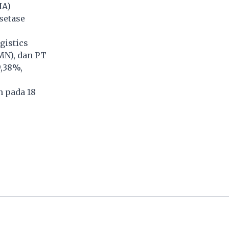
IA)
setase
gistics
MN), dan PT
,38%,
n pada 18