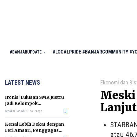
#LOCALPRIDE
#BANJARCOMMUNITY
#Y
#BANJARUPDATE
LATEST NEWS
Ekonomi dan Bis
Meski
Ironis! Lulusan SMK Justru
Jadi Kelompok
Lanju
Pengangguran Terbanyak
Redaksi Daerah
16 hours ago
di RI
STARBANJ
Kenal Lebih Dekat dengan
Feri Amsari, Penggagas
atau 46,
Kabinet Bayangan