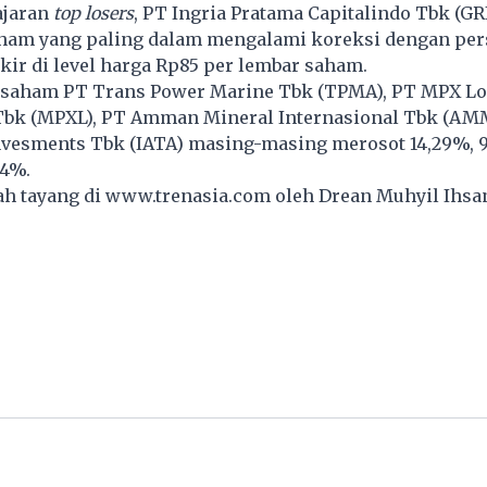
ajaran
top losers
, PT Ingria Pratama Capitalindo Tbk (GR
am yang paling dalam mengalami koreksi dengan per
kir di level harga Rp85 per lembar saham.
, saham PT Trans Power Marine Tbk (TPMA), PT MPX Lo
 Tbk (MPXL), PT Amman Mineral Internasional Tbk (AM
vesments Tbk (IATA) masing-masing merosot 14,29%, 9
14%.
lah tayang di
www.trenasia.com
oleh Drean Muhyil Ihsa