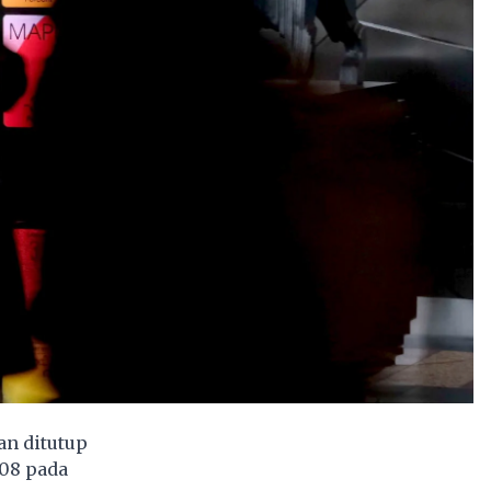
an ditutup
,08 pada