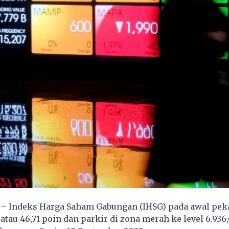
– Indeks Harga Saham Gabungan (
IHSG
) pada awal pek
atau 46,71 poin dan parkir di zona merah ke level 6.936