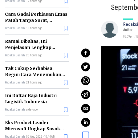
Redaksi Daerah
17 hours ago
Septembe
Cara Gadai Perhiasan Emas
Patah Tanpa Surat,
Redaksi
Ternyata Tetap Bisa!
Redaksi Daerah
19 hours ago
Author
03:09pm, 18
Ramai Dibahas, Ini
Penjelasan Lengkap
tentang Konsep Kabinet
Redaksi Daerah
20 hours ago
Bayangan
Tak Cukup Serbabisa,
Begini Cara Menemukan
'Spike' agar CV Dilirik HR
Redaksi Daerah
21 hours ago
Ini Daftar Raja Industri
Logistik Indonesia
Redaksi Daerah
a day ago
Eks Product Leader
Microsoft Ungkap Sosok
yang Paling Cocok
Redaksi Daerah
07 Aug 2026 - 10:44AM