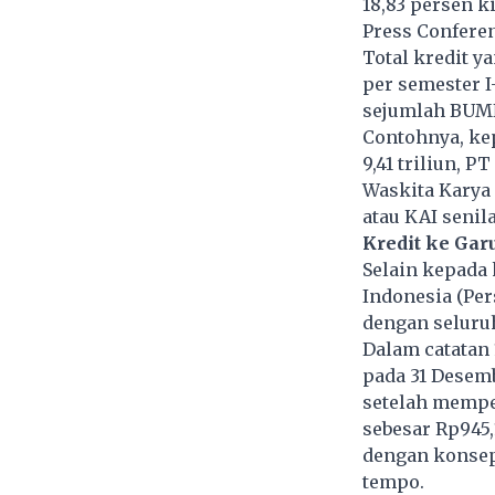
18,83 persen ki
Press Conferen
Total kredit y
per semester I-
sejumlah BUMN
Contohnya, ke
9,41 triliun, P
Waskita Karya 
atau KAI senila
Kredit ke Gar
Selain kepada 
Indonesia (Per
dengan seluruh
Dalam catatan
pada 31 Desemb
setelah mempe
sebesar Rp945,
dengan konsep 
tempo.