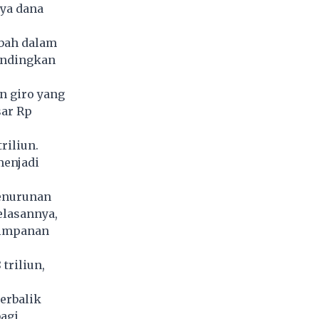
ya dana
abah dalam
bandingkan
n giro yang
sar Rp
riliun.
menjadi
penurunan
elasannya,
simpanan
triliun,
erbalik
agi