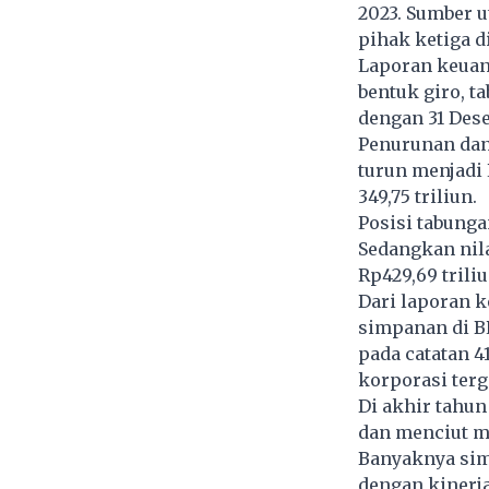
2023. Sumber 
pihak ketiga d
Laporan keuan
bentuk giro, t
dengan 31 Dese
Penurunan dana
turun menjadi 
349,75 triliun.
Posisi tabungan
Sedangkan nil
Rp429,69 trili
Dari laporan 
simpanan di BR
pada catatan 
korporasi terge
Di akhir tahu
dan menciut me
Banyaknya simp
dengan kinerj