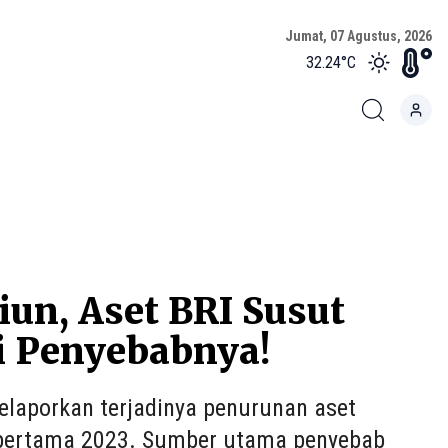
Jumat, 07 Agustus, 2026
32.24
°C
iun, Aset BRI Susut
ni Penyebabnya!
laporkan terjadinya penurunan aset
an pertama 2023. Sumber utama penyebab