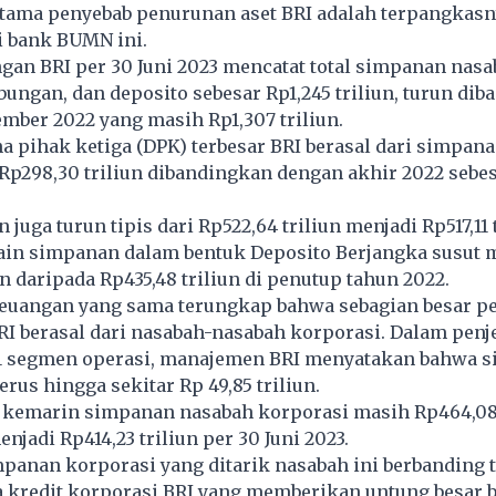
utama penyebab penurunan aset BRI adalah terpangkasn
i bank BUMN ini.
gan BRI per 30 Juni 2023 mencatat total simpanan nas
abungan, dan deposito sebesar Rp1,245 triliun, turun di
mber 2022 yang masih Rp1,307 triliun.
 pihak ketiga (DPK) terbesar BRI berasal dari simpana
Rp298,30 triliun dibandingkan dengan akhir 2022 sebe
 juga turun tipis dari Rp522,64 triliun menjadi Rp517,11 t
ain simpanan dalam bentuk Deposito Berjangka susut 
un daripada Rp435,48 triliun di penutup tahun 2022.
keuangan yang sama terungkap bahwa sebagian besar 
I berasal dari nasabah-nasabah korporasi. Dalam penj
41 segmen operasi, manajemen BRI menyatakan bahwa 
rus hingga sekitar Rp 49,85 triliun.
n kemarin simpanan nasabah korporasi masih Rp464,08 
njadi Rp414,23 triliun per 30 Juni 2023.
anan korporasi yang ditarik nasabah ini berbanding t
a kredit korporasi BRI yang memberikan untung besar b