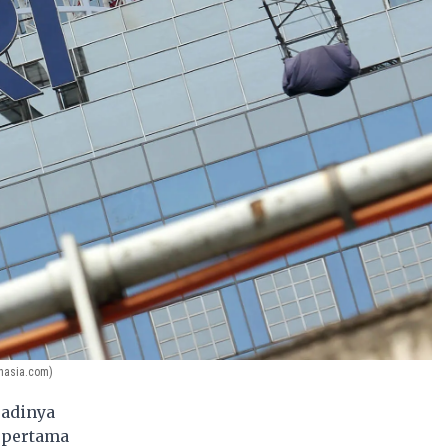
enasia.com)
jadinya
n pertama