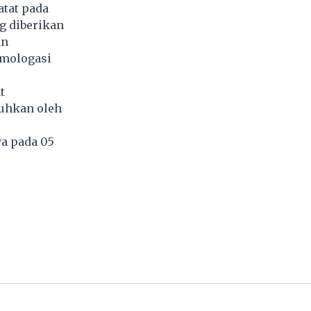
atat pada
ng diberikan
an
omologasi
t
guhkan oleh
a pada 05