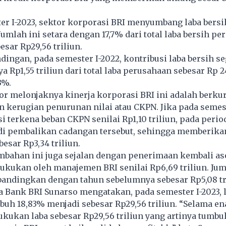
r I-2023, sektor korporasi BRI menyumbang laba bersi
 Jumlah ini setara dengan 17,7% dari total laba bersih pe
besar Rp29,56 triliun.
dingan, pada semester I-2022, kontribusi laba bersih 
 Rp1,55 triliun dari total laba perusahaan sebesar Rp 24
3%.
tor melonjaknya kinerja korporasi BRI ini adalah berk
 kerugian penurunan nilai atau CKPN. Jika pada semest
i terkena beban CKPN senilai Rp1,10 triliun, pada peri
adi pembalikan cadangan tersebut, sehingga memberika
esar Rp3,34 triliun.
mbahan ini juga sejalan dengan penerimaan kembali as
ukukan oleh manajemen BRI senilai Rp6,69 triliun. Jum
ibandingkan dengan tahun sebelumnya sebesar Rp5,08 t
 Bank BRI Sunarso mengatakan, pada semester I-2023, l
uh 18,83% menjadi sebesar Rp29,56 triliun. “Selama e
kan laba sebesar Rp29,56 triliun yang artinya tumbu