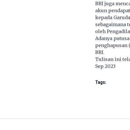
BRI juga menca
akun pendapata
kepada Garuda 
sebagaimana t
oleh Pengadila
Adanya putusan
penghapusan 
BRI.
Tulisan ini te
Sep 2023
Tags: