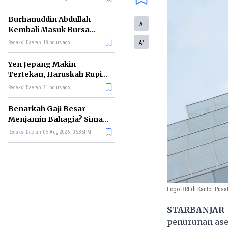
Burhanuddin Abdullah
-
A
Kembali Masuk Bursa
Gubernur BI, Ini Rekam
+
A
Redaksi Daerah
18 hours ago
Jejaknya
Yen Jepang Makin
Tertekan, Haruskah Rupiah
Ikut Khawatir?
Redaksi Daerah
21 hours ago
Benarkah Gaji Besar
Menjamin Bahagia? Simak
Penjelasan Ilmu Ekonomi
Redaksi Daerah
05 Aug 2026 - 06:36PM
Logo BRI di Kantor Pusa
STARBANJAR
penurunan aset