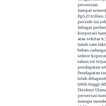
perseroan.
Sampai semeste
Rp5,23 triliun.
periode ini se
Sebagai perban
korporasi hanya
atau sekitar 6,
Salah satu fak
beban cadangan
sektor koporas
tahun ini terj
pendapatan seb
Pendapatan ta
telah dihapusb
lebih tinggi d
Direktur Utama
perseroan tumb
mampu membuku