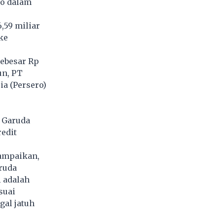
so dalam
,59 miliar
ke
sebesar Rp
un, PT
ia (Persero)
T Garuda
redit
yampaikan,
aruda
 adalah
suai
gal jatuh