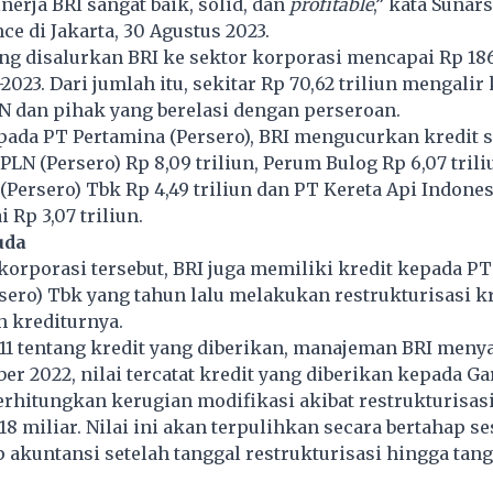
nerja BRI sangat baik, solid, dan
profitable
,” kata Sunar
ce di Jakarta, 30 Agustus 2023.
ang disalurkan BRI ke sektor korporasi mencapai Rp 186
2023. Dari jumlah itu, sekitar Rp 70,62 triliun mengalir 
 dan pihak yang berelasi dengan perseroan.
pada PT Pertamina (Persero), BRI mengucurkan kredit 
T PLN (Persero) Rp 8,09 triliun, Perum Bulog Rp 6,07 trili
(Persero) Tbk Rp 4,49 triliun dan PT Kereta Api Indones
i Rp 3,07 triliun.
uda
korporasi tersebut, BRI juga memiliki kredit kepada P
sero) Tbk yang tahun lalu melakukan restrukturisasi k
 krediturnya.
 11 tentang kredit yang diberikan, manajeman BRI men
er 2022, nilai tercatat kredit yang diberikan kepada G
rhitungkan kerugian modifikasi akibat restrukturisasi
18 miliar. Nilai ini akan terpulihkan secara bertahap se
akuntansi setelah tanggal restrukturisasi hingga tang