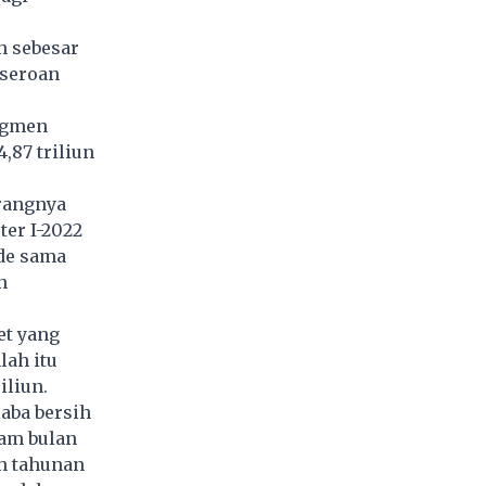
h sebesar
rseroan
segmen
,87 triliun
urangnya
er I-2022
ode sama
n
et yang
lah itu
riliun.
aba bersih
nam bulan
h tahunan