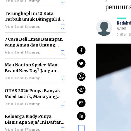
Redaksi Daerah
11 hours ago
penuruna
Terungkap! Ini 10 Kota
Terbaik untuk Ditinggali di
Redaksi
Dunia Tahun 2026
Redaksi Daerah
13 hours ago
Author
01:09pm, 05
7 Cara Beli Emas Batangan
yang Aman dan Untung
untuk Pemula
Redaksi Daerah
14 hours ago
Mau Nonton Spider-Man:
Brand New Day? Jangan
Lewatkan 6 Film Penting
Redaksi Daerah
15 hours ago
Ini
GIIAS 2026 Punya Banyak
Mobil Listrik, Mana yang
Cocok untuk Gaji Rp10 Juta?
Redaksi Daerah
16 hours ago
Keluarga Riady Punya
Bisnis Apa Saja? Ini Daftar
Kerajaan Usahanya
Redaksi Daerah
17 hours ago