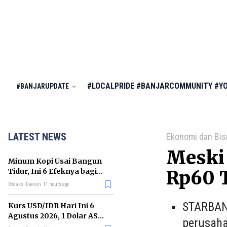
#LOCALPRIDE
#BANJARCOMMUNITY
#Y
#BANJARUPDATE
LATEST NEWS
Ekonomi dan Bis
Meski 
Minum Kopi Usai Bangun
Tidur, Ini 6 Efeknya bagi
Rp60 T
Kesehatan Tubuh
Redaksi Daerah
11 hours ago
STARBANJ
Kurs USD/IDR Hari Ini 6
Agustus 2026, 1 Dolar AS
perusaha
Kini Berapa Rupiah?