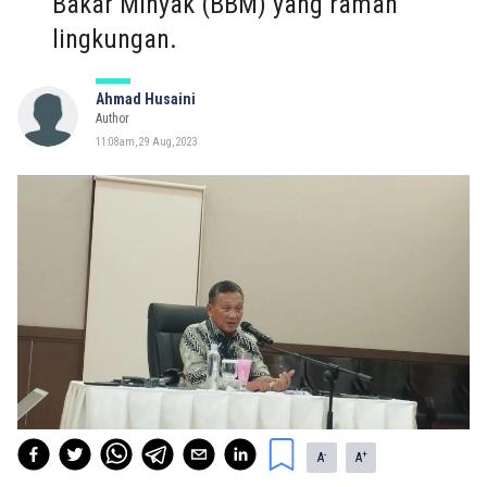
Bakar Minyak (BBM) yang ramah
lingkungan.
Ahmad Husaini
Author
11:08am, 29 Aug, 2023
-
+
A
A