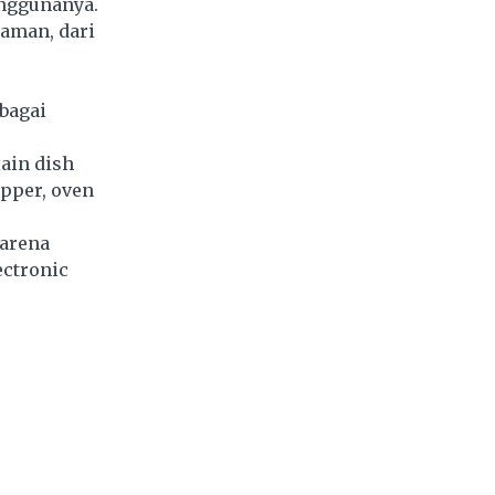
nggunanya.
aman, dari
bagai
lain dish
opper, oven
karena
ectronic