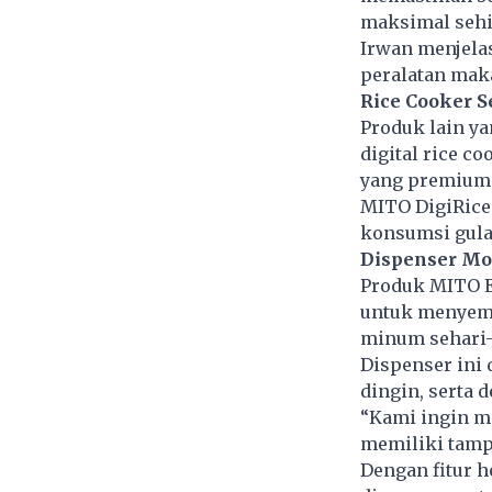
maksimal sehin
Irwan menjelas
peralatan maka
Rice Cooker 
Produk lain ya
digital rice c
yang premium 
MITO DigiRice
konsumsi gula 
Dispenser M
Produk MITO El
untuk menyemp
minum sehari
Dispenser ini 
dingin, serta 
“Kami ingin me
memiliki tamp
Dengan fitur h