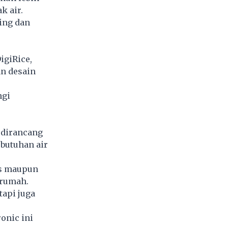
k air.
ing dan
igiRice,
an desain
ngi
 dirancang
butuhan air
as maupun
r rumah.
tapi juga
onic ini