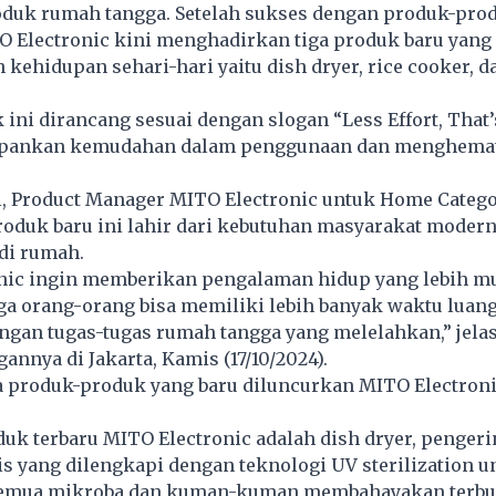
roduk rumah tangga. Setelah sukses dengan produk-pro
O Electronic kini menghadirkan tiga produk baru yang
hidupan sehari-hari yaitu dish dryer, rice cooker, d
ini dirancang sesuai dengan slogan “Less Effort, That’
pankan kemudahan dalam penggunaan dan menghema
, Product Manager MITO Electronic untuk Home Catego
oduk baru ini lahir dari kebutuhan masyarakat moder
 di rumah.
nic ingin memberikan pengalaman hidup yang lebih m
ga orang-orang bisa memiliki lebih banyak waktu luan
ngan tugas-tugas rumah tangga yang melelahkan,” jela
annya di Jakarta, Kamis (17/10/2024).
ja produk-produk yang baru diluncurkan MITO Electroni
duk terbaru MITO Electronic adalah dish dryer, pengeri
 yang dilengkapi dengan teknologi UV sterilization u
emua mikroba dan kuman-kuman membahayakan terbu