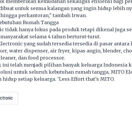
uk memberikan kemudahan sekaligus efisiensi bagi pe
dibuat untuk semua kalangan yang ingin hidup lebih ny
 hingga perkantoran," tambah Irwan.
Kebutuhan Rumah Tangga
c tidak hanya fokus pada produk tetapi dikenal juga se
masyarakat selama 4 tahun berturut-turut.
ectronic yang sudah tersedia tersedia di pasar antara 
ker, water dispenser, air fryer, kipas angin, blender, ch
leaner, dan food processor.
ini telah menjadi pilihan banyak keluarga Indonesia 
olusi untuk seluruh kebutuhan rumah tangga, MITO El
dup setiap keluarga. ‘Less Effort that’s MITO.
ctronic