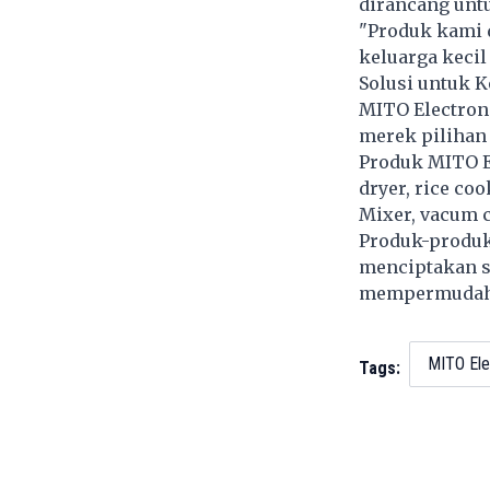
dirancang unt
"Produk kami 
keluarga kecil
Solusi untuk 
MITO Electroni
merek pilihan 
Produk MITO El
dryer, rice coo
Mixer, vacum c
Produk-produk 
menciptakan s
mempermudah hi
MITO Ele
Tags: