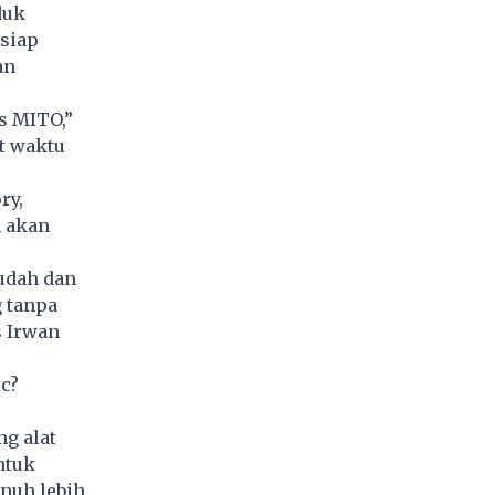
duk
 siap
an
s MITO,”
t waktu
ry,
n akan
udah dan
g tanpa
s Irwan
c?
ng alat
ntuk
nuh lebih