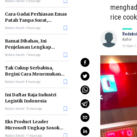
Redaksi Daerah
3 hours ago
menghadi
Cara Gadai Perhiasan Emas
rice cook
Patah Tanpa Surat,
Ternyata Tetap Bisa!
Redaksi Daerah
5 hours ago
Redaksi
Author
Ramai Dibahas, Ini
Penjelasan Lengkap
12:10pm, 17
tentang Konsep Kabinet
Redaksi Daerah
7 hours ago
Bayangan
Tak Cukup Serbabisa,
Begini Cara Menemukan
'Spike' agar CV Dilirik HR
Redaksi Daerah
8 hours ago
Ini Daftar Raja Industri
Logistik Indonesia
Redaksi Daerah
10 hours ago
Eks Product Leader
Microsoft Ungkap Sosok
yang Paling Cocok
Redaksi Daerah
11 hours ago