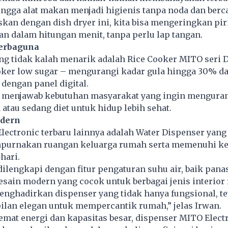
gga alat makan menjadi higienis tanpa noda dan berca
kan dengan dish dryer ini, kita bisa mengeringkan pir
n dalam hitungan menit, tanpa perlu lap tangan.
Serbaguna
ng tidak kalah menarik adalah Rice Cooker MITO seri D
ooker low sugar – mengurangi kadar gula hingga 30% d
dengan panel digital.
 menjawab kebutuhan masyarakat yang ingin mengura
atau sedang diet untuk hidup lebih sehat.
odern
ectronic terbaru lainnya adalah Water Dispenser yang
urnakan ruangan keluarga rumah serta memenuhi ke
-hari.
dilengkapi dengan fitur pengaturan suhu air, baik pan
desain modern yang cocok untuk berbagai jenis interio
nghadirkan dispenser yang tidak hanya fungsional, te
ilan elegan untuk mempercantik rumah,” jelas Irwan.
emat energi dan kapasitas besar, dispenser MITO Electr