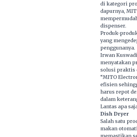
di kategori p
dapurnya, MIT
mempermudah ke
dispenser.
Produk-produk 
yang mengede
penggunanya.
Irwan Kuswadi
menyatakan pr
solusi praktis
“MITO Electro
efisien sehing
harus repot de
dalam keterang
Lantas apa sa
Dish Dryer
Salah satu pro
makan otomatis
memastikan s