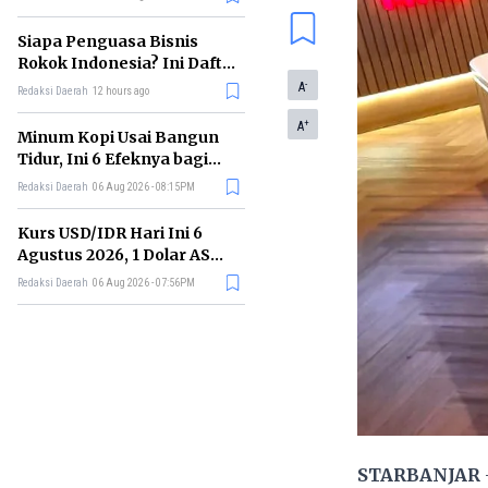
Memimpin di Era AI
Siapa Penguasa Bisnis
Rokok Indonesia? Ini Daftar
Perusahaan Terbesarnya
-
A
Redaksi Daerah
12 hours ago
+
A
Minum Kopi Usai Bangun
Tidur, Ini 6 Efeknya bagi
Kesehatan Tubuh
Redaksi Daerah
06 Aug 2026 - 08:15PM
Kurs USD/IDR Hari Ini 6
Agustus 2026, 1 Dolar AS
Kini Berapa Rupiah?
Redaksi Daerah
06 Aug 2026 - 07:56PM
STARBANJAR