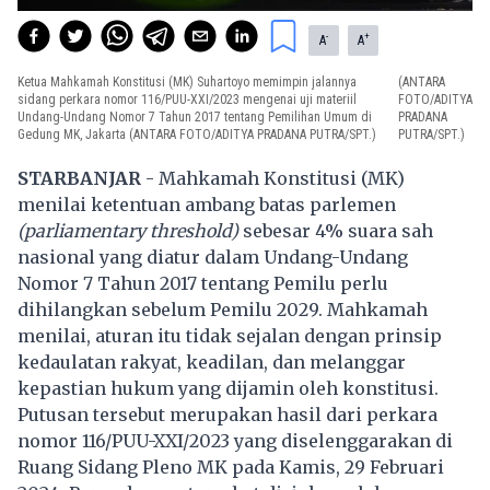
-
+
A
A
Ketua Mahkamah Konstitusi (MK) Suhartoyo memimpin jalannya
(ANTARA
sidang perkara nomor 116/PUU-XXI/2023 mengenai uji materiil
FOTO/ADITYA
Undang-Undang Nomor 7 Tahun 2017 tentang Pemilihan Umum di
PRADANA
Gedung MK, Jakarta (ANTARA FOTO/ADITYA PRADANA PUTRA/SPT.)
PUTRA/SPT.)
STARBANJAR
-
Mahkamah Konstitusi
(MK)
menilai ketentuan ambang batas parlemen
(parliamentary threshold)
sebesar 4% suara sah
nasional yang diatur dalam Undang-Undang
Nomor 7 Tahun 2017 tentang Pemilu perlu
dihilangkan sebelum Pemilu 2029. Mahkamah
menilai, aturan itu tidak sejalan dengan prinsip
kedaulatan rakyat, keadilan, dan melanggar
kepastian hukum yang dijamin oleh konstitusi.
Putusan tersebut merupakan hasil dari perkara
nomor 116/PUU-XXI/2023 yang diselenggarakan di
Ruang Sidang Pleno MK pada Kamis, 29 Februari