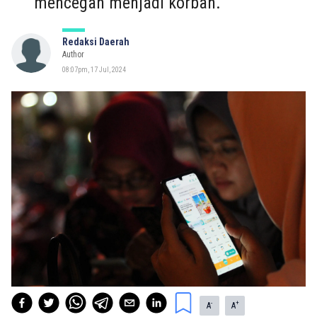
mencegah menjadi korban.
Redaksi Daerah
Author
08:07pm, 17 Jul, 2024
-
+
A
A