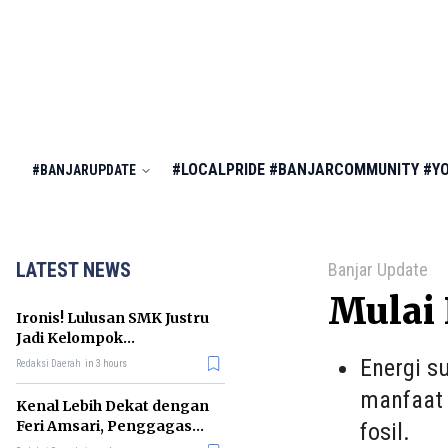
#LOCALPRIDE
#BANJARCOMMUNITY
#Y
#BANJARUPDATE
LATEST NEWS
Banjar Update
Mulai 
Ironis! Lulusan SMK Justru
Jadi Kelompok
Pengangguran Terbanyak
Energi s
Redaksi Daerah
in 3 hours
di RI
manfaat 
Kenal Lebih Dekat dengan
Feri Amsari, Penggagas
fosil.
Kabinet Bayangan