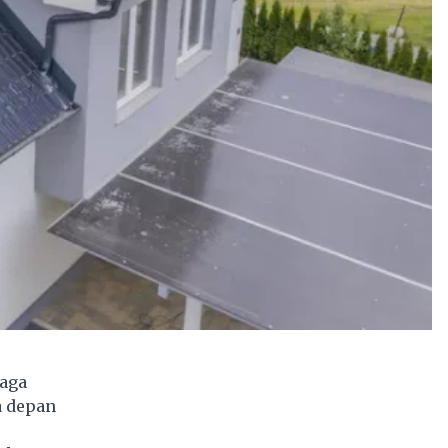
aga
a depan