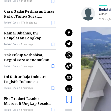
Redaksi Daerah
in an hour
Redaksi
Cara Gadai Perhiasan Emas
Author
Patah Tanpa Surat,
03:08pm, 2
Ternyata Tetap Bisa!
Redaksi Daerah
17 minutes ago
Ramai Dibahas, Ini
Penjelasan Lengkap
tentang Konsep Kabinet
Redaksi Daerah
2 hours ago
Bayangan
Tak Cukup Serbabisa,
Begini Cara Menemukan
'Spike' agar CV Dilirik HR
Redaksi Daerah
3 hours ago
Ini Daftar Raja Industri
Logistik Indonesia
Redaksi Daerah
5 hours ago
Eks Product Leader
Microsoft Ungkap Sosok
yang Paling Cocok
Redaksi Daerah
6 hours ago