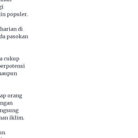
gi
in populer.
harian di
ada pasokan
ya cukup
berpotensi
 maupun
iap orang
engan
langsung
an iklim.
un