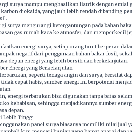
nergi surya mampu menghasilkan listrik dengan emisi 
 karbon dioksida, yang jauh lebih rendah dibanding p
il.
rgi surya mengurangi ketergantungan pada bahan bakar 
asan gas rumah kaca ke atmosfer, dan memperkecil je
aatkan energi surya, setiap orang turut berperan dal
mpak negatif dari penggunaan bahan bakar fosil, seka
a depan energi yang lebih bersih dan berkelanjutan.
ber Energi yang Berkelanjutan
terbarukan, seperti tenaga angin dan surya, bersifat da
 tidak cepat habis, sumber energi ini berpotensi menjad
utan.
in, energi terbarukan bisa digunakan tanpa batas sela
siko kehabisan, sehingga menjadikannya sumber energi
asa depan.
ti Lebih Tinggi
nggunakan panel surya biasanya memiliki nilai jual y
k pembeli kini mencari hunian yang hemat energi dan 