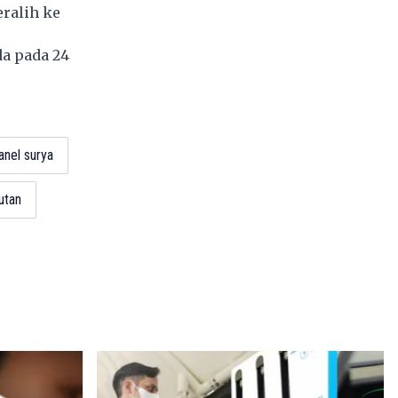
ralih ke
da pada 24
anel surya
utan