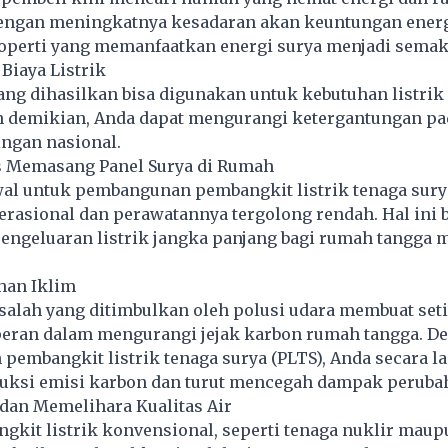
engan meningkatnya kesadaran akan keuntungan ener
roperti yang memanfaatkan energi surya menjadi semak
Biaya Listrik
ang dihasilkan bisa digunakan untuk kebutuhan listrik 
 demikian, Anda dapat mengurangi ketergantungan p
ringan nasional.
s Memasang Panel Surya di Rumah
wal untuk pembangunan pembangkit listrik tenaga sur
perasional dan perawatannya tergolong rendah. Hal ini 
ngeluaran listrik jangka panjang bagi rumah tangga
ahan Iklim
alah yang ditimbulkan oleh polusi udara membuat set
rperan dalam mengurangi jejak karbon rumah tangga. D
 pembangkit
listrik
tenaga surya (PLTS), Anda secara 
ksi emisi karbon dan turut mencegah dampak perubah
dan Memelihara Kualitas Air
gkit listrik konvensional, seperti tenaga nuklir maup