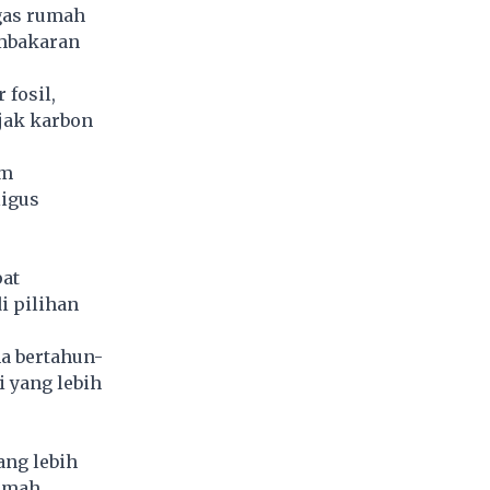
gas rumah
embakaran
fosil,
jak karbon
am
ligus
pat
i pilihan
ma bertahun-
 yang lebih
ang lebih
ramah