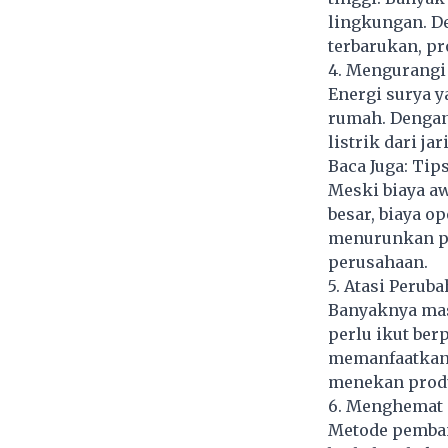
lingkungan. D
terbarukan, p
4. Mengurangi 
Energi surya y
rumah. Dengan
listrik dari ja
Baca Juga:
Tip
Meski biaya a
besar, biaya o
menurunkan pe
perusahaan.
5. Atasi Perub
Banyaknya mas
perlu ikut be
memanfaatkan
menekan produ
6. Menghemat 
Metode pemban