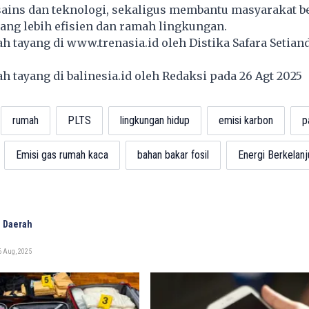
ains dan teknologi, sekaligus membantu masyarakat be
yang lebih efisien dan ramah lingkungan.
lah tayang di
www.trenasia.id
oleh Distika Safara Setian
lah tayang di
balinesia.id
oleh Redaksi pada 26 Agt 2025
rumah
PLTS
lingkungan hidup
emisi karbon
p
Emisi gas rumah kaca
bahan bakar fosil
Energi Berkelanj
 Daerah
6 Aug, 2025