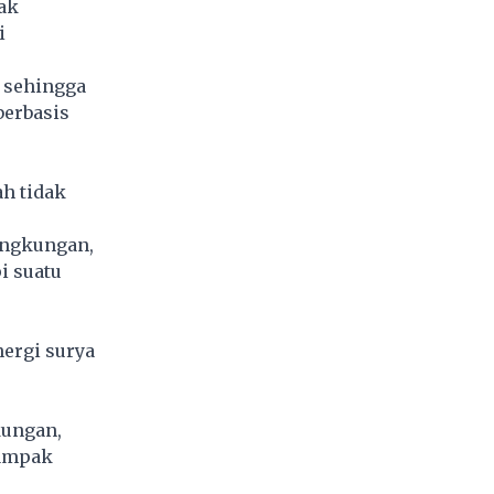
ak
i
k sehingga
berbasis
ah tidak
ingkungan,
i suatu
nergi surya
kungan,
dampak