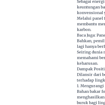
Sebagai energ
keuntungan ba
konvensional y
Melalui panel 
membantu meng
karbon.
Baca Juga:
Pane
Bahkan, pemili
lagi hanya ber
Seiring dunia
memahami ber
keharusan.
Dampak Positi
Dilansir dari 
terhadap ling
1. Mengurangi 
Bahan bakar fo
menghasilkan 
buruk bagi lin