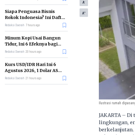
-
Memimpin di Era AI
A
Siapa Penguasa Bisnis
+
A
Rokok Indonesia? Ini Daftar
Perusahaan Terbesarnya
Redaksi Daerah
7 hours ago
Minum Kopi Usai Bangun
Tidur, Ini 6 Efeknya bagi
Kesehatan Tubuh
Redaksi Daerah
20 hours ago
Kurs USD/IDR Hari Ini 6
Agustus 2026, 1 Dolar AS
Kini Berapa Rupiah?
Redaksi Daerah
21 hours ago
Ilustrasi rumah dipasang
JAKARTA – Di 
lingkungan, en
berkelanjutan.