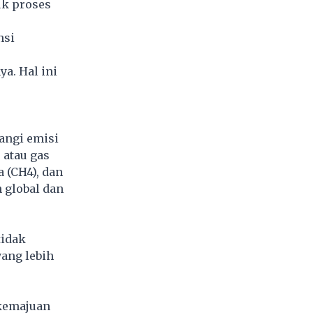
uk proses
nsi
a. Hal ini
angi emisi
 atau gas
 (CH4), dan
 global dan
idak
yang lebih
kemajuan