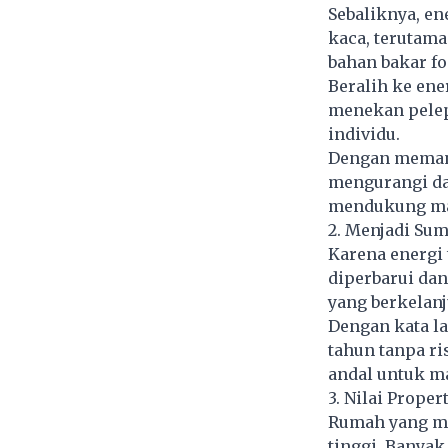
Sebaliknya, e
kaca, terutama
bahan bakar fos
Beralih ke ene
menekan pelep
individu.
Dengan memanf
mengurangi da
mendukung mas
2. Menjadi Sum
Karena energi 
diperbarui dan
yang berkelanj
Dengan kata la
tahun tanpa ri
andal untuk m
3. Nilai Proper
Rumah yang me
tinggi. Banya