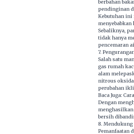
berbahan bakar
pendinginan d
Kebutuhan ini
menyebabkan ke
Sebaliknya,
pa
tidak hanya m
pencemaran air
7. Penguranga
Salah satu ma
gas rumah kaca
alam melepaska
nitrous oksida
perubahan ikl
Baca Juga:
Cara
Dengan mengha
menghasilkan e
bersih dibandi
8. Mendukung 
Pemanfaatan d