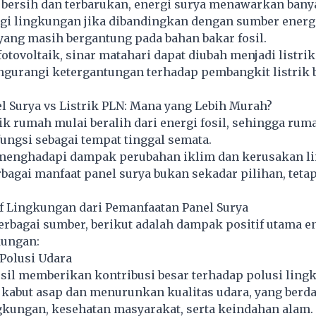
i bersih dan terbarukan, energi surya menawarkan bany
gi lingkungan jika dibandingkan dengan sumber energ
ang masih bergantung pada bahan bakar fosil.
fotovoltaik, sinar matahari dapat diubah menjadi listri
urangi ketergantungan terhadap pembangkit listrik 
l Surya vs Listrik PLN: Mana yang Lebih Murah?
k rumah mulai beralih dari energi fosil, sehingga rum
fungsi sebagai tempat tinggal semata.
 menghadapi dampak perubahan iklim dan kerusakan l
bagai manfaat
panel surya
bukan sekadar pilihan, tetap
f Lingkungan dari Pemanfaatan Panel Surya
berbagai sumber, berikut adalah dampak positif utama e
kungan:
Polusi Udara
sil memberikan kontribusi besar terhadap polusi ling
kabut asap dan menurunkan kualitas udara, yang ber
gkungan, kesehatan masyarakat, serta keindahan alam.