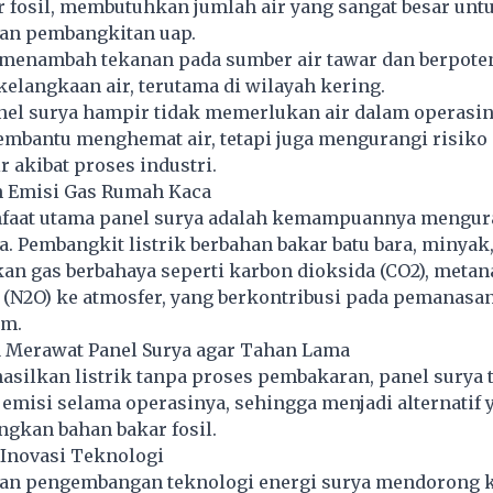
 fosil, membutuhkan jumlah air yang sangat besar unt
an pembangkitan uap.
 menambah tekanan pada sumber air tawar dan berpote
langkaan air, terutama di wilayah kering.
nel surya
hampir tidak memerlukan air dalam operasiny
embantu menghemat air, tetapi juga mengurangi risiko
 akibat proses industri.
n Emisi Gas Rumah Kaca
nfaat utama panel surya adalah kemampuannya mengur
. Pembangkit listrik berbahan bakar batu bara, minyak,
n gas berbahaya seperti karbon dioksida (CO2), metana
 (N2O) ke atmosfer, yang berkontribusi pada pemanasan
im.
 Merawat Panel Surya agar Tahan Lama
silkan listrik tanpa proses pembakaran,
panel surya
t
misi selama operasinya, sehingga menjadi alternatif 
ngkan bahan bakar fosil.
Inovasi Teknologi
an pengembangan teknologi energi surya mendorong 