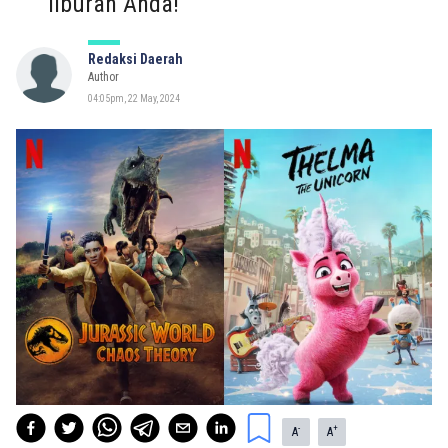
liburan Anda!
Redaksi Daerah
Author
04:05pm, 22 May, 2024
-
+
A
A