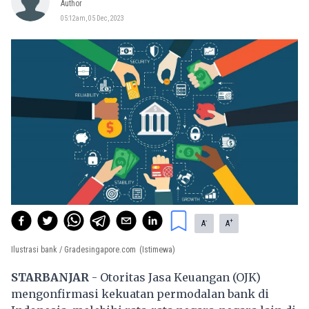
Author
05:12am, 05 Dec, 2023
-
+
A
A
Ilustrasi bank / Gradesingapore.com
(Istimewa)
STARBANJAR
- Otoritas Jasa Keuangan (OJK)
mengonfirmasi kekuatan permodalan bank di