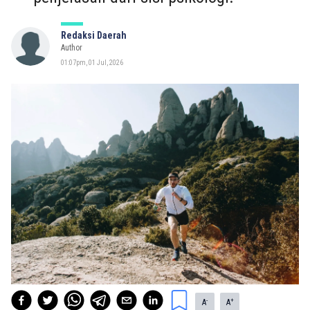
Redaksi Daerah
Author
01:07pm, 01 Jul, 2026
-
+
A
A