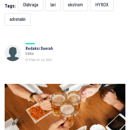
Olahraga
lari
ekstrem
HYROX
Tags:
adrenalin
Redaksi Daerah
Editor
01:07pm, 01 Jul, 2026