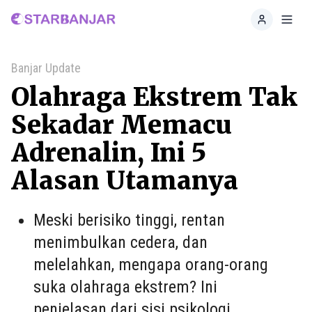
Home
Toggl
Banjar Update
Olahraga Ekstrem Tak
Sekadar Memacu
Adrenalin, Ini 5
Alasan Utamanya
Meski berisiko tinggi, rentan
menimbulkan cedera, dan
melelahkan, mengapa orang-orang
suka olahraga ekstrem? Ini
penjelasan dari sisi psikologi.