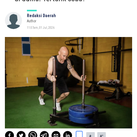
Redaksi Daerah
Author
11:07am, 01 Jul, 2026
-
+
A
A